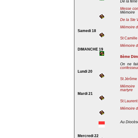
De la férie
Messe co
Mémoire
De la Ste 
Mémoire de
Samedi 18
St Camille
Mémoire de
DIMANCHE 19
8ème Dima
On ne fai
confesseu
Lundi 20
St Jérôme 
Mémoire 
martyre
Mardi 21
St Laurent
Mémoire d
Au Diocès
Mercredi 22