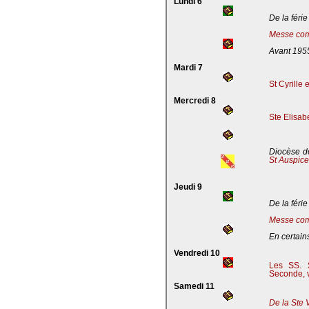
Lundi 6
De la férie
Messe com
Avant 195
Mardi 7
St Cyrille
Mercredi 8
Ste Elisab
Diocèse de
St Auspic
Jeudi 9
De la férie
Messe com
En certains
Vendredi 10
Les SS. S
Seconde, v
Samedi 11
De la Ste 