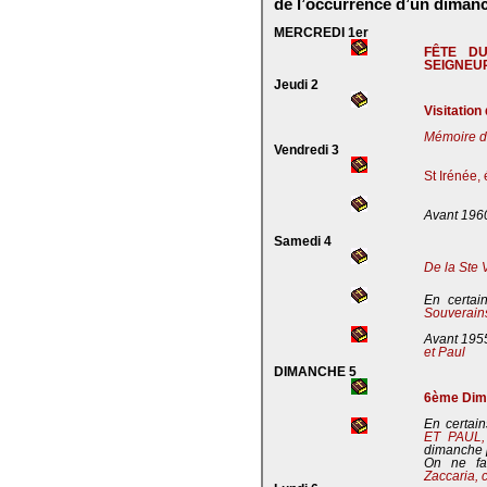
de l’occurrence d’un dimanc
MERCREDI 1er
FÊTE D
SEIGNEU
Jeudi 2
Visitation
Mémoire de
Vendredi 3
St Irénée,
Avant 196
Samedi 4
De la Ste 
En certai
Souverains
Avant 195
et Paul
DIMANCHE 5
6ème Dima
En certain
ET PAUL
dimanche 
On ne fa
Zaccaria, 