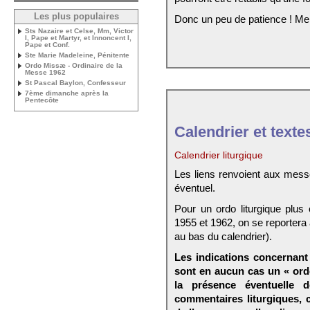
Les plus populaires
Donc un peu de patience ! Me
Sts Nazaire et Celse, Mm, Victor
I, Pape et Martyr, et Innoncent I,
Pape et Conf.
Ste Marie Madeleine, Pénitente
Ordo Missæ - Ordinaire de la
Messe 1962
St Pascal Baylon, Confesseur
7ème dimanche après la
Pentecôte
Calendrier et texte
Calendrier liturgique
Les liens renvoient aux mess
éventuel.
Pour un ordo liturgique plus
1955 et 1962, on se reportera
au bas du calendrier).
Les indications concernant 
sont en aucun cas un « ord
la présence éventuelle 
commentaires liturgiques,