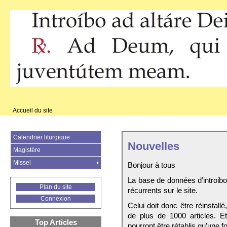
Accueil du site
Calendrier liturgique
Nouvelles
Magistère
Missel
Bonjour à tous
La base de données d’introib
Plan du site
récurrents sur le site.
Connexion
Celui doit donc être réinstall
de plus de 1000 articles. E
Top Articles
pourront être rétablis qu’une fo