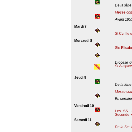
De la férie
Messe com
Avant 195
Mardi 7
St Cyrille
Mercredi 8
Ste Elisab
Diocèse de
St Auspic
Jeudi 9
De la férie
Messe com
En certains
Vendredi 10
Les SS. S
Seconde, v
Samedi 11
De la Ste 