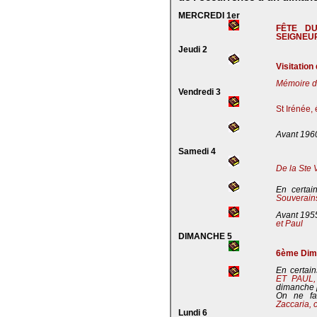
MERCREDI 1er
FÊTE D
SEIGNEU
Jeudi 2
Visitation
Mémoire de
Vendredi 3
St Irénée,
Avant 196
Samedi 4
De la Ste 
En certai
Souverains
Avant 195
et Paul
DIMANCHE 5
6ème Dima
En certain
ET PAUL
dimanche 
On ne fa
Zaccaria, 
Lundi 6