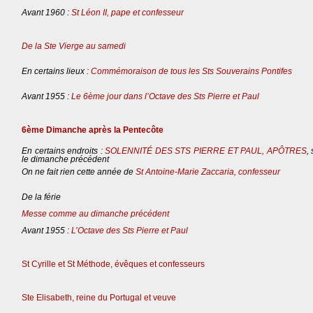
Avant 1960 :
St Léon II, pape et confesseur
De la Ste Vierge au samedi
En certains lieux :
Commémoraison de tous les Sts Souverains Pontifes
Avant 1955 :
Le 6ème jour dans l’Octave des Sts Pierre et Paul
6ème Dimanche après la Pentecôte
En certains endroits :
SOLENNITÉ DES STS PIERRE ET PAUL, APÔTRES
,
le dimanche précédent
On ne fait rien cette année de
St Antoine-Marie Zaccaria, confesseur
De la férie
Messe comme au dimanche précédent
Avant 1955 :
L’Octave des Sts Pierre et Paul
St Cyrille et St Méthode, évêques et confesseurs
Ste Elisabeth, reine du Portugal et veuve