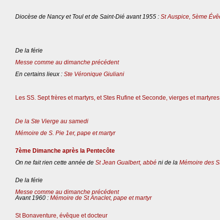
Diocèse de Nancy et Toul et de Saint-Dié avant 1955 :
St Auspice, 5ème Évê
De la férie
Messe comme au dimanche précédent
En certains lieux :
Ste Véronique Giuliani
Les SS. Sept frères et martyrs, et Stes Rufine et Seconde, vierges et martyres
De la Ste Vierge au samedi
Mémoire de S. Pie 1er, pape et martyr
7ème Dimanche après la Pentecôte
On ne fait rien cette année de
St Jean Gualbert, abbé
ni de la
Mémoire des St
De la férie
Messe comme au dimanche précédent
Avant 1960 :
Mémoire de St Anaclet, pape et martyr
St Bonaventure, évêque et docteur