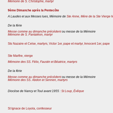
Mémoire de S. Christophe, martyr
9ème Dimanche après la Pentecôte
A Laudes et aux Messes lues, Mémoire de
Ste Anne, Mère de la Ste Vierge 
De la férie
Messe comme au dimanche précédent
ou messe de la Mémoire
Mémoire de S. Pantaléon, martyr
Sts Nazaire et Celse, martyrs, Victor 1er, pape et martyr, Innocent 1er, pape
Ste Marthe, vierge
Mémoire des SS. Félix, Faustin et Béatrice, martyrs
De la férie
Messe comme au dimanche précédent
ou messe de la Mémoire
Mémoire des SS. Abdon et Sennen, martyrs
Diocèse de Nancy et Toul avant 1955 :
St Loup, Évêque
St Ignace de Loyola, confesseur