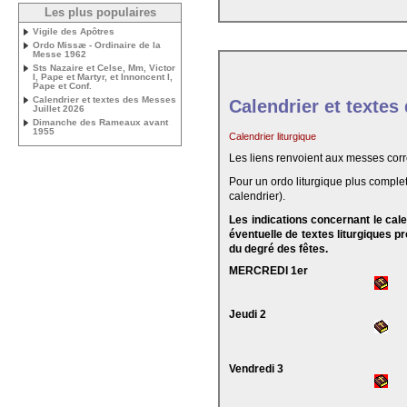
Les plus populaires
Vigile des Apôtres
Ordo Missæ - Ordinaire de la
Messe 1962
Sts Nazaire et Celse, Mm, Victor
I, Pape et Martyr, et Innoncent I,
Pape et Conf.
Calendrier et textes des Messes
Calendrier et textes
Juillet 2026
Dimanche des Rameaux avant
1955
Calendrier liturgique
Les liens renvoient aux messes cor
Pour un ordo liturgique plus complet
calendrier).
Les indications concernant le cal
éventuelle de textes liturgiques 
du degré des fêtes.
MERCREDI 1er
Jeudi 2
Vendredi 3