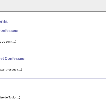
ents
Confesseur
re de son (…)
 et Confesseur
avait presque (…)
ise de Toul, (…)