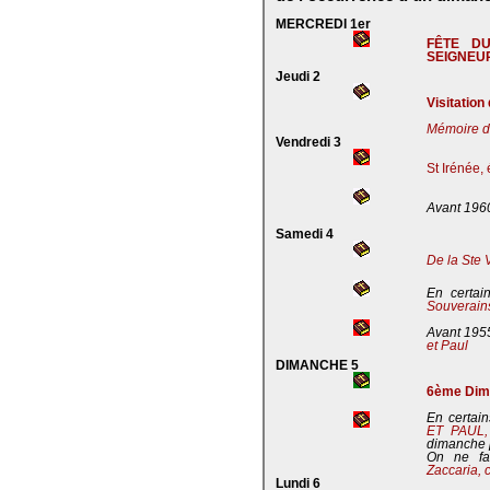
MERCREDI 1er
FÊTE D
SEIGNEU
Jeudi 2
Visitation
Mémoire de
Vendredi 3
St Irénée,
Avant 196
Samedi 4
De la Ste 
En certai
Souverains
Avant 195
et Paul
DIMANCHE 5
6ème Dima
En certain
ET PAUL
dimanche 
On ne fa
Zaccaria, 
Lundi 6