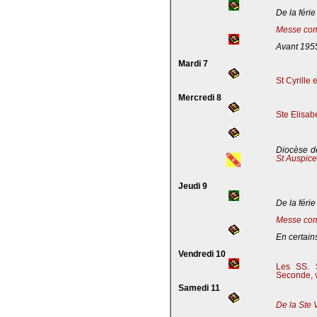
De la férie
Messe com
Avant 195
Mardi 7
St Cyrille
Mercredi 8
Ste Elisab
Diocèse de
St Auspic
Jeudi 9
De la férie
Messe com
En certains
Vendredi 10
Les SS. S
Seconde, v
Samedi 11
De la Ste 