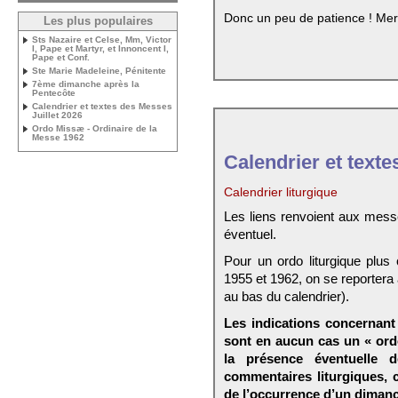
Donc un peu de patience ! Mer
Les plus populaires
Sts Nazaire et Celse, Mm, Victor
I, Pape et Martyr, et Innoncent I,
Pape et Conf.
Ste Marie Madeleine, Pénitente
7ème dimanche après la
Pentecôte
Calendrier et textes des Messes
Juillet 2026
Ordo Missæ - Ordinaire de la
Messe 1962
Calendrier et texte
Calendrier liturgique
Les liens renvoient aux mess
éventuel.
Pour un ordo liturgique plus
1955 et 1962, on se reportera
au bas du calendrier).
Les indications concernant 
sont en aucun cas un « ord
la présence éventuelle 
commentaires liturgiques,
de l’occurrence d’un dimanc