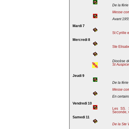
De la férie
Messe com
Avant 195
Mardi 7
St Cyrille
Mercredi 8
Ste Elisab
Diocèse de
St Auspic
Jeudi 9
De la férie
Messe com
En certains
Vendredi 10
Les SS. S
Seconde, v
Samedi 11
De la Ste 