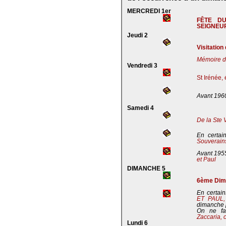
MERCREDI 1er
FÊTE D
SEIGNEU
Jeudi 2
Visitation
Mémoire de
Vendredi 3
St Irénée,
Avant 196
Samedi 4
De la Ste 
En certai
Souverains
Avant 195
et Paul
DIMANCHE 5
6ème Dima
En certain
ET PAUL
dimanche 
On ne fa
Zaccaria, 
Lundi 6