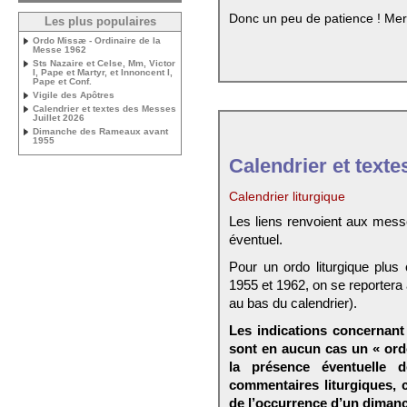
Donc un peu de patience ! Mer
Les plus populaires
Ordo Missæ - Ordinaire de la
Messe 1962
Sts Nazaire et Celse, Mm, Victor
I, Pape et Martyr, et Innoncent I,
Pape et Conf.
Vigile des Apôtres
Calendrier et textes des Messes
Juillet 2026
Dimanche des Rameaux avant
1955
Calendrier et texte
Calendrier liturgique
Les liens renvoient aux mess
éventuel.
Pour un ordo liturgique plus
1955 et 1962, on se reportera
au bas du calendrier).
Les indications concernant 
sont en aucun cas un « ord
la présence éventuelle 
commentaires liturgiques,
de l’occurrence d’un dimanc