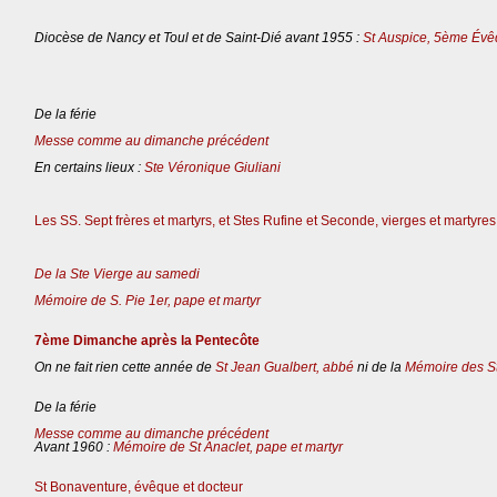
Diocèse de Nancy et Toul et de Saint-Dié avant 1955 :
St Auspice, 5ème Évê
De la férie
Messe comme au dimanche précédent
En certains lieux :
Ste Véronique Giuliani
Les SS. Sept frères et martyrs, et Stes Rufine et Seconde, vierges et martyres
De la Ste Vierge au samedi
Mémoire de S. Pie 1er, pape et martyr
7ème Dimanche après la Pentecôte
On ne fait rien cette année de
St Jean Gualbert, abbé
ni de la
Mémoire des St
De la férie
Messe comme au dimanche précédent
Avant 1960 :
Mémoire de St Anaclet, pape et martyr
St Bonaventure, évêque et docteur