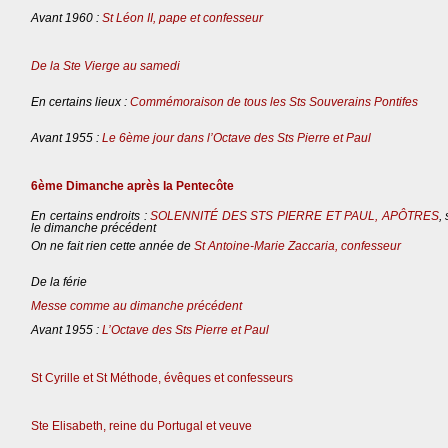
Avant 1960 :
St Léon II, pape et confesseur
De la Ste Vierge au samedi
En certains lieux :
Commémoraison de tous les Sts Souverains Pontifes
Avant 1955 :
Le 6ème jour dans l’Octave des Sts Pierre et Paul
6ème Dimanche après la Pentecôte
En certains endroits :
SOLENNITÉ DES STS PIERRE ET PAUL, APÔTRES
,
le dimanche précédent
On ne fait rien cette année de
St Antoine-Marie Zaccaria, confesseur
De la férie
Messe comme au dimanche précédent
Avant 1955 :
L’Octave des Sts Pierre et Paul
St Cyrille et St Méthode, évêques et confesseurs
Ste Elisabeth, reine du Portugal et veuve