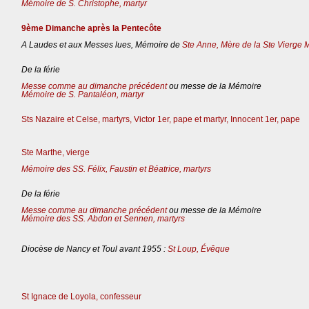
Mémoire de S. Christophe, martyr
9ème Dimanche après la Pentecôte
A Laudes et aux Messes lues, Mémoire de
Ste Anne, Mère de la Ste Vierge 
De la férie
Messe comme au dimanche précédent
ou messe de la Mémoire
Mémoire de S. Pantaléon, martyr
Sts Nazaire et Celse, martyrs, Victor 1er, pape et martyr, Innocent 1er, pape
Ste Marthe, vierge
Mémoire des SS. Félix, Faustin et Béatrice, martyrs
De la férie
Messe comme au dimanche précédent
ou messe de la Mémoire
Mémoire des SS. Abdon et Sennen, martyrs
Diocèse de Nancy et Toul avant 1955 :
St Loup, Évêque
St Ignace de Loyola, confesseur