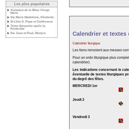
Les plus populaires
Visitation de la Bhse Vierge
Marie
Ste Marie Madeleine, Pénitente
St Léon II, Pape et Confesseur
7ème dimanche après la
Pentecôte
Calendrier et textes
Sts Jean et Paul, Martyrs
Calendrier liturgique
Les liens renvoient aux messes cor
Pour un ordo liturgique plus complet
calendrier).
Les indications concernant le cal
éventuelle de textes liturgiques 
du degré des fêtes.
MERCREDI 1er
Jeudi 2
Vendredi 3