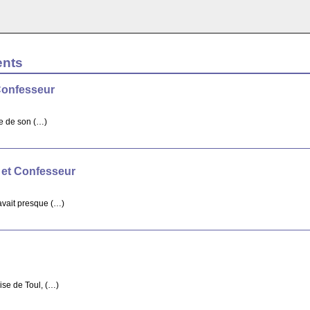
ents
Confesseur
re de son (…)
 et Confesseur
avait presque (…)
ise de Toul, (…)