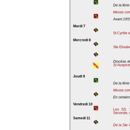
De la férie
Messe com
Avant 195
Mardi 7
St Cyrille
Mercredi 8
Ste Elisab
Diocèse de
St Auspic
Jeudi 9
De la férie
Messe com
En certains
Vendredi 10
Les SS. S
Seconde, v
Samedi 11
De la Ste 