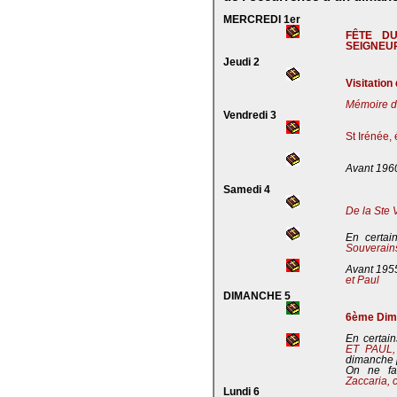
MERCREDI 1er
FÊTE D
SEIGNEU
Jeudi 2
Visitation
Mémoire de
Vendredi 3
St Irénée,
Avant 196
Samedi 4
De la Ste 
En certai
Souverains
Avant 195
et Paul
DIMANCHE 5
6ème Dima
En certain
ET PAUL
dimanche 
On ne fa
Zaccaria, 
Lundi 6