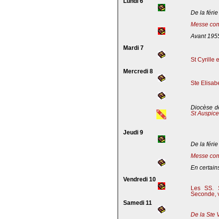
Lundi 6
De la férie
Messe com
Avant 195
Mardi 7
St Cyrille
Mercredi 8
Ste Elisab
Diocèse de
St Auspic
Jeudi 9
De la férie
Messe com
En certains
Vendredi 10
Les SS. S
Seconde, v
Samedi 11
De la Ste 