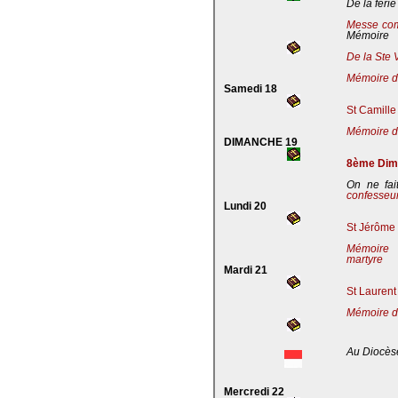
De la férie
Messe co
Mémoire
De la Ste 
Mémoire de
Samedi 18
St Camille
Mémoire de
DIMANCHE 19
8ème Dima
On ne fai
confesseu
Lundi 20
St Jérôme 
Mémoire 
martyre
Mardi 21
St Laurent
Mémoire d
Au Diocès
Mercredi 22