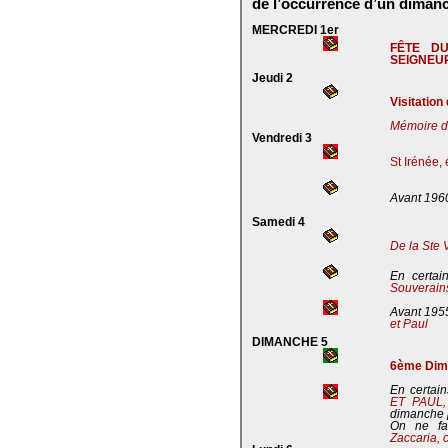
de l’occurrence d’un dimanc
MERCREDI 1er
FÊTE D
SEIGNEU
Jeudi 2
Visitation
Mémoire de
Vendredi 3
St Irénée,
Avant 196
Samedi 4
De la Ste 
En certai
Souverains
Avant 195
et Paul
DIMANCHE 5
6ème Dima
En certain
ET PAUL
dimanche 
On ne fa
Zaccaria, 