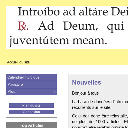
Accueil du site
Calendrier liturgique
Nouvelles
Magistère
Missel
Bonjour à tous
La base de données d’introib
Plan du site
récurrents sur le site.
Connexion
Celui doit donc être réinstall
de plus de 1000 articles. E
Top Articles
pourront être rétablis qu’une fo