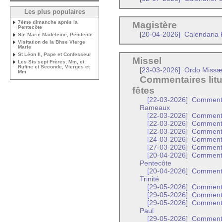
Les plus populaires
7ème dimanche après la
Magistère
Pentecôte
[20-04-2026]
Calendaria P
Ste Marie Madeleine, Pénitente
Visitation de la Bhse Vierge
Marie
St Léon II, Pape et Confesseur
Missel
Les Sts sept Frères, Mm, et
Rufine et Seconde, Vierges et
[23-03-2026]
Ordo Missæ 
Mm
Commentaires litu
fêtes
[22-03-2026]
Commentai
Rameaux
[22-03-2026]
Commentai
[22-03-2026]
Commentai
[22-03-2026]
Commentai
[24-03-2026]
Commentai
[27-03-2026]
Commentai
[20-04-2026]
Commentai
Pentecôte
[20-04-2026]
Commentair
Trinité
[29-05-2026]
Commentai
[29-05-2026]
Commentai
[29-05-2026]
Commentair
Paul
[29-05-2026]
Commentair