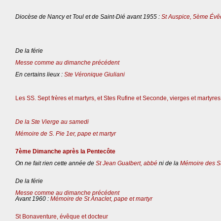
Diocèse de Nancy et Toul et de Saint-Dié avant 1955 :
St Auspice, 5ème Évê
De la férie
Messe comme au dimanche précédent
En certains lieux :
Ste Véronique Giuliani
Les SS. Sept frères et martyrs, et Stes Rufine et Seconde, vierges et martyres
De la Ste Vierge au samedi
Mémoire de S. Pie 1er, pape et martyr
7ème Dimanche après la Pentecôte
On ne fait rien cette année de
St Jean Gualbert, abbé
ni de la
Mémoire des St
De la férie
Messe comme au dimanche précédent
Avant 1960 :
Mémoire de St Anaclet, pape et martyr
St Bonaventure, évêque et docteur