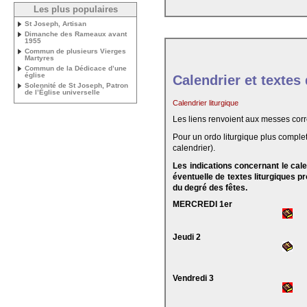
Les plus populaires
St Joseph, Artisan
Dimanche des Rameaux avant
1955
Commun de plusieurs Vierges
Martyres
Commun de la Dédicace d’une
église
Calendrier et textes
Solennité de St Joseph, Patron
de l’Église universelle
Calendrier liturgique
Les liens renvoient aux messes cor
Pour un ordo liturgique plus complet
calendrier).
Les indications concernant le cal
éventuelle de textes liturgiques 
du degré des fêtes.
MERCREDI 1er
Jeudi 2
Vendredi 3