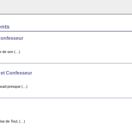
ents
Confesseur
re de son (…)
 et Confesseur
avait presque (…)
ise de Toul, (…)