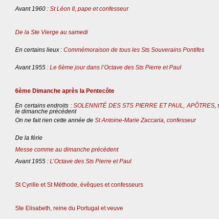
Avant 1960 :
St Léon II, pape et confesseur
De la Ste Vierge au samedi
En certains lieux :
Commémoraison de tous les Sts Souverains Pontifes
Avant 1955 :
Le 6ème jour dans l’Octave des Sts Pierre et Paul
6ème Dimanche après la Pentecôte
En certains endroits :
SOLENNITÉ DES STS PIERRE ET PAUL, APÔTRES
,
le dimanche précédent
On ne fait rien cette année de
St Antoine-Marie Zaccaria, confesseur
De la férie
Messe comme au dimanche précédent
Avant 1955 :
L’Octave des Sts Pierre et Paul
St Cyrille et St Méthode, évêques et confesseurs
Ste Elisabeth, reine du Portugal et veuve