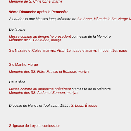
Mémoire de S. Christophe, martyr
9ème Dimanche après la Pentecôte
A Laudes et aux Messes lues, Mémoire de
Ste Anne, Mère de la Ste Vierge 
De la férie
Messe comme au dimanche précédent
ou messe de la Mémoire
Mémoire de S. Pantaléon, martyr
Sts Nazaire et Celse, martyrs, Victor 1er, pape et martyr, Innocent 1er, pape
Ste Marthe, vierge
Mémoire des SS. Félix, Faustin et Béatrice, martyrs
De la férie
Messe comme au dimanche précédent
ou messe de la Mémoire
Mémoire des SS. Abdon et Sennen, martyrs
Diocèse de Nancy et Toul avant 1955 :
St Loup, Évêque
St Ignace de Loyola, confesseur