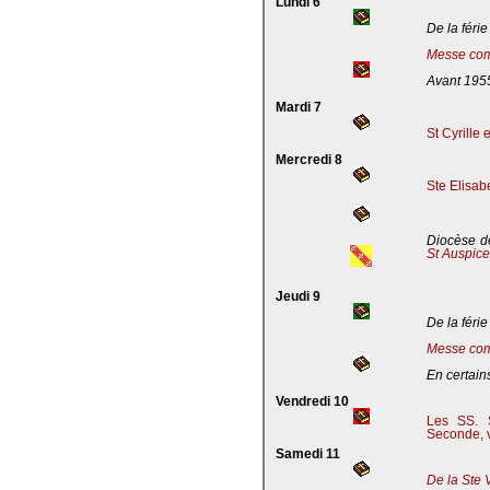
Lundi 6
De la férie
Messe com
Avant 195
Mardi 7
St Cyrille
Mercredi 8
Ste Elisab
Diocèse de
St Auspic
Jeudi 9
De la férie
Messe com
En certains
Vendredi 10
Les SS. S
Seconde, v
Samedi 11
De la Ste 