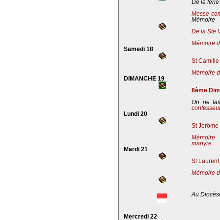
De la férie
Messe co
Mémoire
De la Ste 
Mémoire de
Samedi 18
St Camille
Mémoire de
DIMANCHE 19
8ème Dima
On ne fai
confesseu
Lundi 20
St Jérôme 
Mémoire 
martyre
Mardi 21
St Laurent
Mémoire d
Au Diocès
Mercredi 22