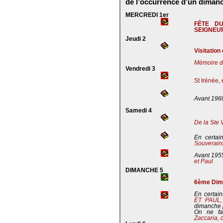
de l’occurrence d’un dimanc
MERCREDI 1er
FÊTE D
SEIGNEU
Jeudi 2
Visitation
Mémoire de
Vendredi 3
St Irénée,
Avant 196
Samedi 4
De la Ste 
En certai
Souverains
Avant 195
et Paul
DIMANCHE 5
6ème Dima
En certain
ET PAUL
dimanche 
On ne fa
Zaccaria, 