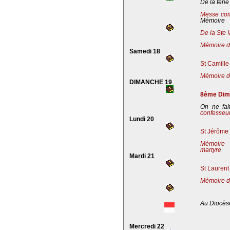
De la férie
Messe co
Mémoire
De la Ste 
Mémoire de
Samedi 18
St Camille
Mémoire de
DIMANCHE 19
8ème Dima
On ne fai
confesseu
Lundi 20
St Jérôme 
Mémoire 
martyre
Mardi 21
St Laurent
Mémoire d
Au Diocès
Mercredi 22