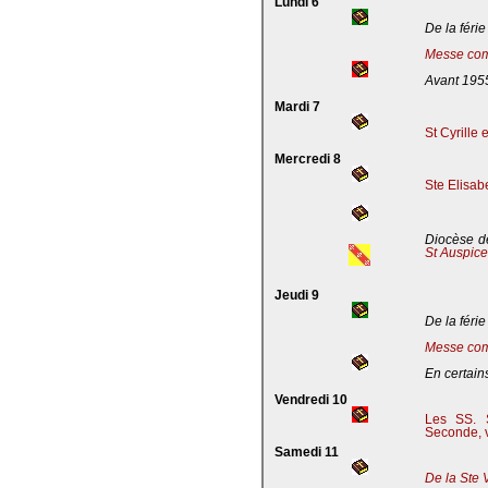
Lundi 6
De la férie
Messe com
Avant 195
Mardi 7
St Cyrille
Mercredi 8
Ste Elisab
Diocèse de
St Auspic
Jeudi 9
De la férie
Messe com
En certains
Vendredi 10
Les SS. S
Seconde, v
Samedi 11
De la Ste 