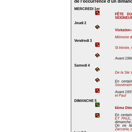
de l’occurrence d’un dimanc
MERCREDI 1er
FÊTE D
SEIGNEU
Jeudi 2
Visitation
Mémoire de
Vendredi 3
St Irénée,
Avant 196
Samedi 4
De la Ste 
En certai
Souverains
Avant 195
et Paul
DIMANCHE 5
6ème Dima
En certain
ET PAUL
dimanche 
On ne fa
Zaccaria, 