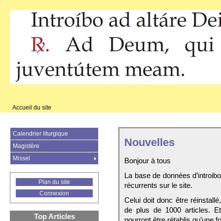
Accueil du site
Calendrier liturgique
Nouvelles
Magistère
Missel
Bonjour à tous
La base de données d’introib
Plan du site
récurrents sur le site.
Connexion
Celui doit donc être réinstall
de plus de 1000 articles. E
Top Articles
pourront être rétablis qu’une fo