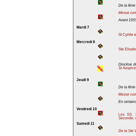
De la férie
Messe com
Avant 195
Mardi 7
St Cyrille
Mercredi 8
Ste Elisab
Diocèse de
St Auspic
Jeudi 9
De la férie
Messe com
En certains
Vendredi 10
Les SS. S
Seconde, v
Samedi 11
De la Ste 