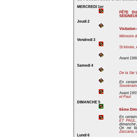
MERCREDI 1er
FÊTE D
SEIGNEU
Jeudi 2
Visitation
Mémoire de
Vendredi 3
St Irénée,
Avant 196
Samedi 4
De la Ste 
En certai
Souverains
Avant 195
et Paul
DIMANCHE 5
6ème Dima
En certain
ET PAUL
dimanche 
On ne fa
Zaccaria, 
Lundi 6