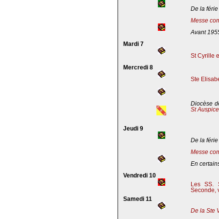
De la férie
Messe com
Avant 195
Mardi 7
St Cyrille
Mercredi 8
Ste Elisab
Diocèse de
St Auspic
Jeudi 9
De la férie
Messe com
En certains
Vendredi 10
Les SS. S
Seconde, v
Samedi 11
De la Ste 