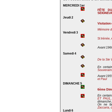
MERCREDI 1er
FÊTE D
SEIGNEU
Jeudi 2
Visitation
Mémoire de
Vendredi 3
St Irénée,
Avant 196
Samedi 4
De la Ste 
En certai
Souverains
Avant 195
et Paul
DIMANCHE 5
6ème Dima
En certain
ET PAUL
dimanche 
On ne fa
Zaccaria, 
Lundi 6