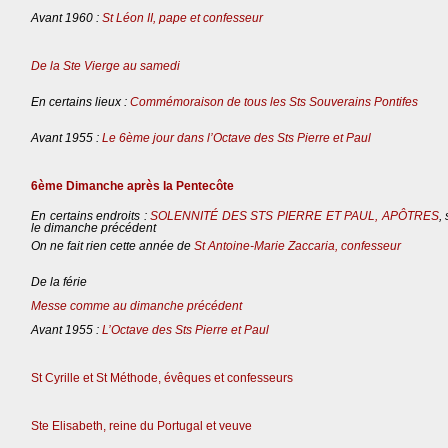
Avant 1960 :
St Léon II, pape et confesseur
De la Ste Vierge au samedi
En certains lieux :
Commémoraison de tous les Sts Souverains Pontifes
Avant 1955 :
Le 6ème jour dans l’Octave des Sts Pierre et Paul
6ème Dimanche après la Pentecôte
En certains endroits :
SOLENNITÉ DES STS PIERRE ET PAUL, APÔTRES
,
le dimanche précédent
On ne fait rien cette année de
St Antoine-Marie Zaccaria, confesseur
De la férie
Messe comme au dimanche précédent
Avant 1955 :
L’Octave des Sts Pierre et Paul
St Cyrille et St Méthode, évêques et confesseurs
Ste Elisabeth, reine du Portugal et veuve