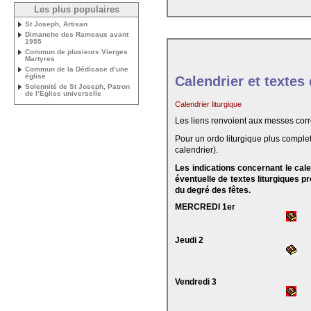
Les plus populaires
St Joseph, Artisan
Dimanche des Rameaux avant
1955
Commun de plusieurs Vierges
Martyres
Commun de la Dédicace d’une
église
Calendrier et textes
Solennité de St Joseph, Patron
de l’Église universelle
Calendrier liturgique
Les liens renvoient aux messes cor
Pour un ordo liturgique plus complet
calendrier).
Les indications concernant le cal
éventuelle de textes liturgiques 
du degré des fêtes.
MERCREDI 1er
Jeudi 2
Vendredi 3