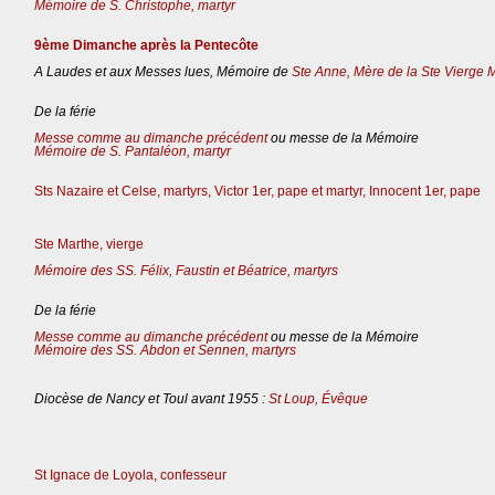
Mémoire de S. Christophe, martyr
9ème Dimanche après la Pentecôte
A Laudes et aux Messes lues, Mémoire de
Ste Anne, Mère de la Ste Vierge 
De la férie
Messe comme au dimanche précédent
ou messe de la Mémoire
Mémoire de S. Pantaléon, martyr
Sts Nazaire et Celse, martyrs, Victor 1er, pape et martyr, Innocent 1er, pape
Ste Marthe, vierge
Mémoire des SS. Félix, Faustin et Béatrice, martyrs
De la férie
Messe comme au dimanche précédent
ou messe de la Mémoire
Mémoire des SS. Abdon et Sennen, martyrs
Diocèse de Nancy et Toul avant 1955 :
St Loup, Évêque
St Ignace de Loyola, confesseur