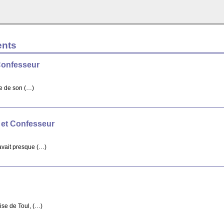
ents
Confesseur
re de son (…)
 et Confesseur
avait presque (…)
ise de Toul, (…)