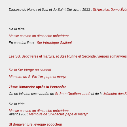
Diocèse de Nancy et Toul et de Saint-Dié avant 1955 :
St Auspice, 5ème Évê
De la férie
Messe comme au dimanche précédent
En certains lieux :
Ste Véronique Giuliani
Les SS. Sept frères et martyrs, et Stes Rufine et Seconde, vierges et martyres
De la Ste Vierge au samedi
Mémoire de S. Pie 1er, pape et martyr
7ème Dimanche après la Pentecôte
On ne fait rien cette année de
St Jean Gualbert, abbé
ni de la
Mémoire des St
De la férie
Messe comme au dimanche précédent
Avant 1960 :
Mémoire de St Anaclet, pape et martyr
St Bonaventure, évêque et docteur