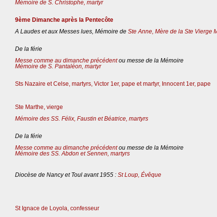
Mémoire de S. Christophe, martyr
9ème Dimanche après la Pentecôte
A Laudes et aux Messes lues, Mémoire de
Ste Anne, Mère de la Ste Vierge 
De la férie
Messe comme au dimanche précédent
ou messe de la Mémoire
Mémoire de S. Pantaléon, martyr
Sts Nazaire et Celse, martyrs, Victor 1er, pape et martyr, Innocent 1er, pape
Ste Marthe, vierge
Mémoire des SS. Félix, Faustin et Béatrice, martyrs
De la férie
Messe comme au dimanche précédent
ou messe de la Mémoire
Mémoire des SS. Abdon et Sennen, martyrs
Diocèse de Nancy et Toul avant 1955 :
St Loup, Évêque
St Ignace de Loyola, confesseur