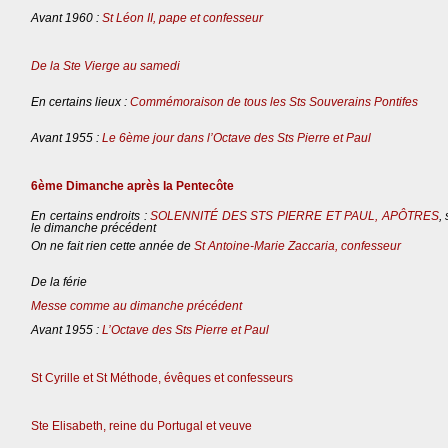
Avant 1960 :
St Léon II, pape et confesseur
De la Ste Vierge au samedi
En certains lieux :
Commémoraison de tous les Sts Souverains Pontifes
Avant 1955 :
Le 6ème jour dans l’Octave des Sts Pierre et Paul
6ème Dimanche après la Pentecôte
En certains endroits :
SOLENNITÉ DES STS PIERRE ET PAUL, APÔTRES
,
le dimanche précédent
On ne fait rien cette année de
St Antoine-Marie Zaccaria, confesseur
De la férie
Messe comme au dimanche précédent
Avant 1955 :
L’Octave des Sts Pierre et Paul
St Cyrille et St Méthode, évêques et confesseurs
Ste Elisabeth, reine du Portugal et veuve