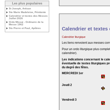
Les plus populaires
St Joseph, Artisan
Ste Marie Madeleine, Pénitente
Calendrier et textes des Messes
Juillet 2026
Ordo Missæ - Ordinaire de la
Messe 1962
Calendrier et textes
Sts Pierre et Paul, Apôtres
Calendrier liturgique
Les liens renvoient aux messes cor
Pour un ordo liturgique plus complet
calendrier).
Les indications concernant le cal
éventuelle de textes liturgiques 
du degré des fêtes.
MERCREDI 1er
Jeudi 2
Vendredi 3