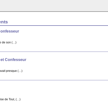
ents
Confesseur
re de son (…)
 et Confesseur
avait presque (…)
ise de Toul, (…)