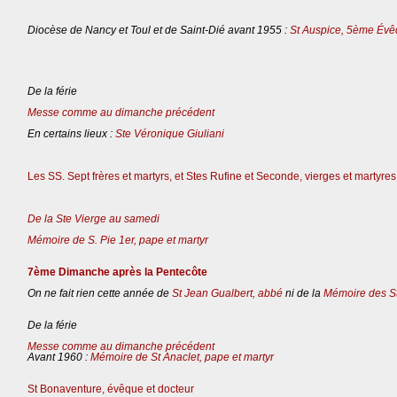
Diocèse de Nancy et Toul et de Saint-Dié avant 1955 :
St Auspice, 5ème Évê
De la férie
Messe comme au dimanche précédent
En certains lieux :
Ste Véronique Giuliani
Les SS. Sept frères et martyrs, et Stes Rufine et Seconde, vierges et martyres
De la Ste Vierge au samedi
Mémoire de S. Pie 1er, pape et martyr
7ème Dimanche après la Pentecôte
On ne fait rien cette année de
St Jean Gualbert, abbé
ni de la
Mémoire des St
De la férie
Messe comme au dimanche précédent
Avant 1960 :
Mémoire de St Anaclet, pape et martyr
St Bonaventure, évêque et docteur