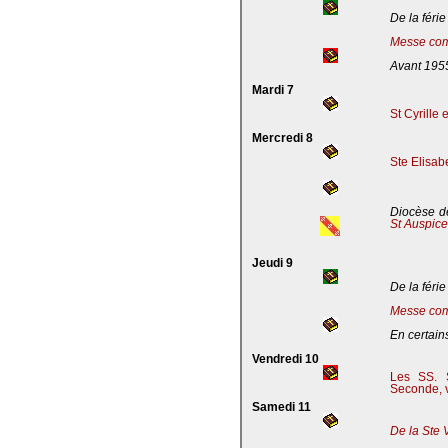
De la férie
Messe com
Avant 195
Mardi 7
St Cyrille
Mercredi 8
Ste Elisab
Diocèse de
St Auspic
Jeudi 9
De la férie
Messe com
En certains
Vendredi 10
Les SS. S
Seconde, v
Samedi 11
De la Ste 