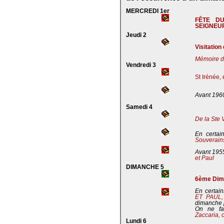
MERCREDI 1er
FÊTE D
SEIGNEU
Jeudi 2
Visitation
Mémoire de
Vendredi 3
St Irénée,
Avant 196
Samedi 4
De la Ste 
En certai
Souverains
Avant 195
et Paul
DIMANCHE 5
6ème Dima
En certain
ET PAUL
dimanche 
On ne fa
Zaccaria, 
Lundi 6