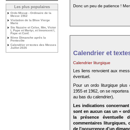
Donc un peu de patience ! Mer
Les plus populaires
Ordo Missæ - Ordinaire de la
Messe 1962
Visitation de la Bhse Vierge
Marie
Sts Nazaire et Celse, Mm, Victor
I, Pape et Martyr, et Innoncent I,
Pape et Conf.
8ème Dimanche après la
Pentecôte
Calendrier et textes des Messes
Juillet 2026
Calendrier et texte
Calendrier liturgique
Les liens renvoient aux mess
éventuel.
Pour un ordo liturgique plus
1955 et 1962, on se reportera
au bas du calendrier).
Les indications concernant 
sont en aucun cas un « ord
la présence éventuelle 
commentaires liturgiques,
de l’occurrence d’un dimanc