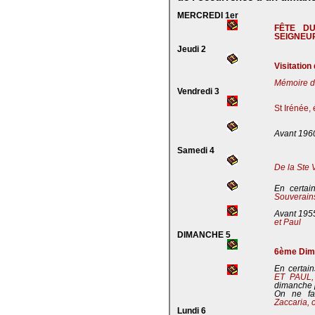
MERCREDI 1er
FÊTE D
SEIGNEU
Jeudi 2
Visitation
Mémoire de
Vendredi 3
St Irénée,
Avant 196
Samedi 4
De la Ste 
En certai
Souverains
Avant 195
et Paul
DIMANCHE 5
6ème Dima
En certain
ET PAUL
dimanche 
On ne fa
Zaccaria, 
Lundi 6