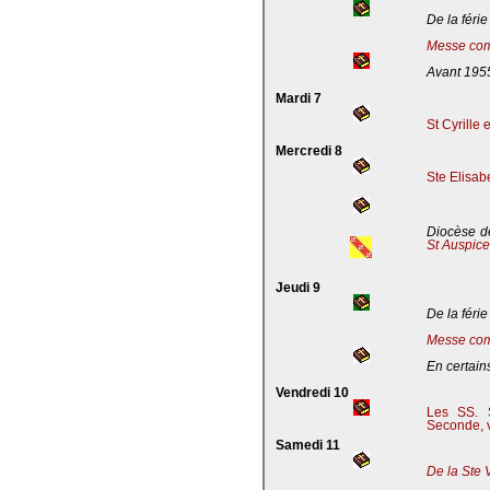
De la férie
Messe com
Avant 195
Mardi 7
St Cyrille
Mercredi 8
Ste Elisab
Diocèse de
St Auspic
Jeudi 9
De la férie
Messe com
En certains
Vendredi 10
Les SS. S
Seconde, v
Samedi 11
De la Ste 