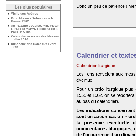
Donc un peu de patience ! Mer
Les plus populaires
Vigile des Apôtres
Ordo Missæ - Ordinaire de la
Messe 1962
Sts Nazaire et Celse, Mm, Victor
I, Pape et Martyr, et Innoncent I,
Pape et Conf.
Calendrier et textes des Messes
Juillet 2026
Dimanche des Rameaux avant
1955
Calendrier et texte
Calendrier liturgique
Les liens renvoient aux mess
éventuel.
Pour un ordo liturgique plus
1955 et 1962, on se reportera
au bas du calendrier).
Les indications concernant 
sont en aucun cas un « ord
la présence éventuelle 
commentaires liturgiques,
de l’occurrence d’un dimanc