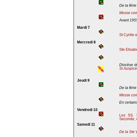
De la férie
Messe com
Avant 195
Mardi 7
St Cyrille
Mercredi 8
Ste Elisab
Diocèse de
St Auspic
Jeudi 9
De la férie
Messe com
En certains
Vendredi 10
Les SS. S
Seconde, v
Samedi 11
De la Ste 