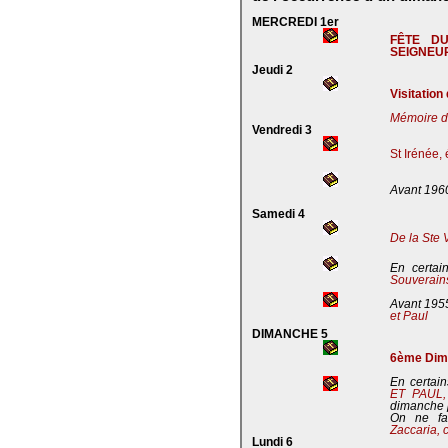
MERCREDI 1er
FÊTE D
SEIGNEU
Jeudi 2
Visitation
Mémoire de
Vendredi 3
St Irénée,
Avant 196
Samedi 4
De la Ste 
En certai
Souverains
Avant 195
et Paul
DIMANCHE 5
6ème Dima
En certain
ET PAUL
dimanche 
On ne fa
Zaccaria, 
Lundi 6