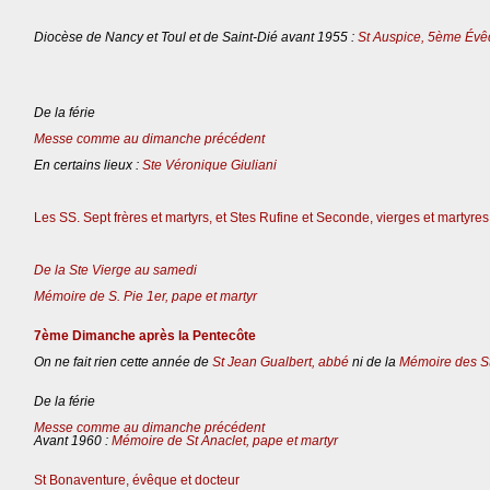
Diocèse de Nancy et Toul et de Saint-Dié avant 1955 :
St Auspice, 5ème Évê
De la férie
Messe comme au dimanche précédent
En certains lieux :
Ste Véronique Giuliani
Les SS. Sept frères et martyrs, et Stes Rufine et Seconde, vierges et martyres
De la Ste Vierge au samedi
Mémoire de S. Pie 1er, pape et martyr
7ème Dimanche après la Pentecôte
On ne fait rien cette année de
St Jean Gualbert, abbé
ni de la
Mémoire des St
De la férie
Messe comme au dimanche précédent
Avant 1960 :
Mémoire de St Anaclet, pape et martyr
St Bonaventure, évêque et docteur