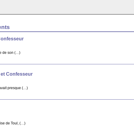
ents
Confesseur
re de son (…)
 et Confesseur
avait presque (…)
ise de Toul, (…)