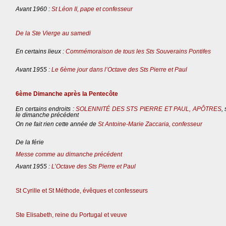
Avant 1960 :
St Léon II, pape et confesseur
De la Ste Vierge au samedi
En certains lieux :
Commémoraison de tous les Sts Souverains Pontifes
Avant 1955 :
Le 6ème jour dans l’Octave des Sts Pierre et Paul
6ème Dimanche après la Pentecôte
En certains endroits :
SOLENNITÉ DES STS PIERRE ET PAUL, APÔTRES
,
le dimanche précédent
On ne fait rien cette année de
St Antoine-Marie Zaccaria, confesseur
De la férie
Messe comme au dimanche précédent
Avant 1955 :
L’Octave des Sts Pierre et Paul
St Cyrille et St Méthode, évêques et confesseurs
Ste Elisabeth, reine du Portugal et veuve