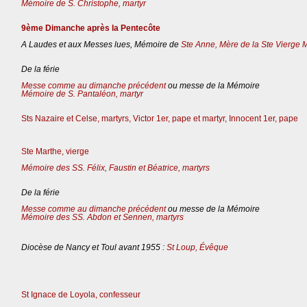
Mémoire de S. Christophe, martyr
9ème Dimanche après la Pentecôte
A Laudes et aux Messes lues, Mémoire de
Ste Anne, Mère de la Ste Vierge 
De la férie
Messe comme au dimanche précédent
ou messe de la Mémoire
Mémoire de S. Pantaléon, martyr
Sts Nazaire et Celse, martyrs, Victor 1er, pape et martyr, Innocent 1er, pape
Ste Marthe, vierge
Mémoire des SS. Félix, Faustin et Béatrice, martyrs
De la férie
Messe comme au dimanche précédent
ou messe de la Mémoire
Mémoire des SS. Abdon et Sennen, martyrs
Diocèse de Nancy et Toul avant 1955 :
St Loup, Évêque
St Ignace de Loyola, confesseur