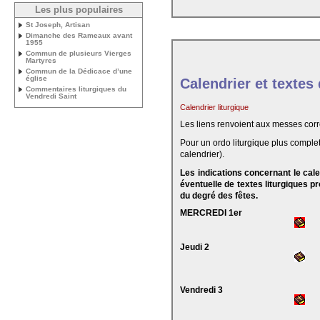
Les plus populaires
St Joseph, Artisan
Dimanche des Rameaux avant
1955
Commun de plusieurs Vierges
Martyres
Commun de la Dédicace d’une
église
Calendrier et textes
Commentaires liturgiques du
Vendredi Saint
Calendrier liturgique
Les liens renvoient aux messes cor
Pour un ordo liturgique plus complet
calendrier).
Les indications concernant le cal
éventuelle de textes liturgiques 
du degré des fêtes.
MERCREDI 1er
Jeudi 2
Vendredi 3