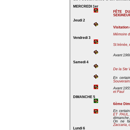
MERCREDI 1er
FÊTE D
SEIGNEU
Jeudi 2
Visitation
Mémoire de
Vendredi 3
St Irénée,
Avant 196
Samedi 4
De la Ste 
En certai
Souverains
Avant 195
et Paul
DIMANCHE 5
6ème Dima
En certain
ET PAUL
dimanche 
On ne fa
Zaccaria, 
Lundi 6