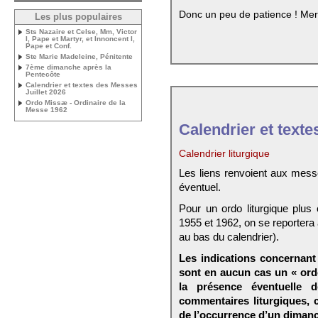
Donc un peu de patience ! Mer
Les plus populaires
Sts Nazaire et Celse, Mm, Victor
I, Pape et Martyr, et Innoncent I,
Pape et Conf.
Ste Marie Madeleine, Pénitente
7ème dimanche après la
Pentecôte
Calendrier et textes des Messes
Juillet 2026
Ordo Missæ - Ordinaire de la
Messe 1962
Calendrier et texte
Calendrier liturgique
Les liens renvoient aux mess
éventuel.
Pour un ordo liturgique plus
1955 et 1962, on se reportera
au bas du calendrier).
Les indications concernant 
sont en aucun cas un « ord
la présence éventuelle 
commentaires liturgiques,
de l’occurrence d’un dimanc