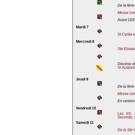
De la férie
Messe com
Avant 195
Mardi 7
St Cyrille
Mercredi 8
Ste Elisab
Diocèse de
St Auspic
Jeudi 9
De la férie
Messe com
En certains
Vendredi 10
Les SS. S
Seconde, v
Samedi 11
De la Ste 