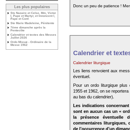
Donc un peu de patience ! Mer
Les plus populaires
Sts Nazaire et Celse, Mm, Victor
I, Pape et Martyr, et Innoncent I,
Pape et Conf.
Ste Marie Madeleine, Pénitente
7ème dimanche après la
Pentecôte
Calendrier et textes des Messes
Juillet 2026
Ordo Missæ - Ordinaire de la
Messe 1962
Calendrier et texte
Calendrier liturgique
Les liens renvoient aux mess
éventuel.
Pour un ordo liturgique plus
1955 et 1962, on se reportera
au bas du calendrier).
Les indications concernant 
sont en aucun cas un « ord
la présence éventuelle 
commentaires liturgiques,
de l’occurrence d’un dimanc