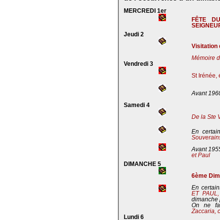
MERCREDI 1er
FÊTE D
SEIGNEU
Jeudi 2
Visitation
Mémoire de
Vendredi 3
St Irénée,
Avant 196
Samedi 4
De la Ste 
En certai
Souverains
Avant 195
et Paul
DIMANCHE 5
6ème Dima
En certain
ET PAUL
dimanche 
On ne fa
Zaccaria, 
Lundi 6