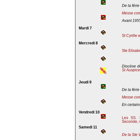
De la férie
Messe com
Avant 195
Mardi 7
St Cyrille
Mercredi 8
Ste Elisab
Diocèse de
St Auspic
Jeudi 9
De la férie
Messe com
En certains
Vendredi 10
Les SS. S
Seconde, v
Samedi 11
De la Ste 