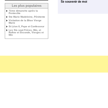
Se souvenir de moi
Les plus populaires
7ème dimanche après la
Pentecôte
Ste Marie Madeleine, Pénitente
Visitation de la Bhse Vierge
Marie
St Léon II, Pape et Confesseur
Les Sts sept Frères, Mm, et
Rufine et Seconde, Vierges et
Mm