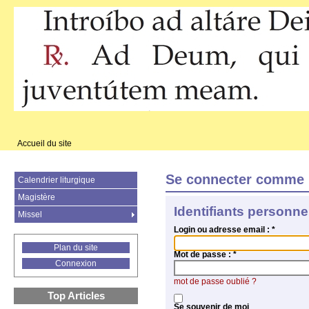
Accueil du site
Se connecter comme 
Calendrier liturgique
Magistère
Identifiants personne
Missel
Login ou adresse email :
*
Plan du site
Mot de passe :
*
Connexion
mot de passe oublié ?
Top Articles
Se souvenir de moi