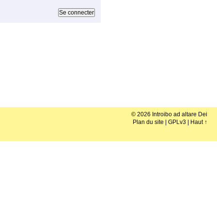
© 2026 Introibo ad altare Dei
Plan du site
|
GPLv3
|
Haut ↑