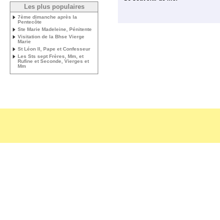
Les plus populaires
7ème dimanche après la
Pentecôte
Ste Marie Madeleine, Pénitente
Visitation de la Bhse Vierge
Marie
St Léon II, Pape et Confesseur
Les Sts sept Frères, Mm, et
Rufine et Seconde, Vierges et
Mm