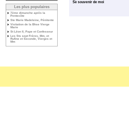
Se souvenir de moi
Les plus populaires
7ème dimanche après la
Pentecôte
Ste Marie Madeleine, Pénitente
Visitation de la Bhse Vierge
Marie
St Léon II, Pape et Confesseur
Les Sts sept Frères, Mm, et
Rufine et Seconde, Vierges et
Mm