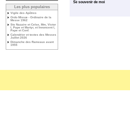
Se souvenir de moi
Les plus populaires
Vigile des Apôtres
Ordo Missæ - Ordinaire de la
Messe 1962
Sts Nazaire et Celse, Mm, Victor
I, Pape et Martyr, et Innoncent I,
Pape et Conf.
Calendrier et textes des Messes
Juillet 2026
Dimanche des Rameaux avant
1955