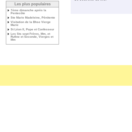
Les plus populaires
7ème dimanche après la
Pentecôte
Ste Marie Madeleine, Pénitente
Visitation de la Bhse Vierge
Marie
St Léon II, Pape et Confesseur
Les Sts sept Frères, Mm, et
Rufine et Seconde, Vierges et
Mm