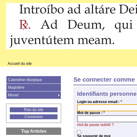
Accueil du site
Se connecter comme 
Calendrier liturgique
Magistère
Identifiants personne
Missel
Login ou adresse email :
*
Plan du site
Mot de passe :
*
Connexion
mot de passe oublié ?
Top Articles
Se souvenir de moi