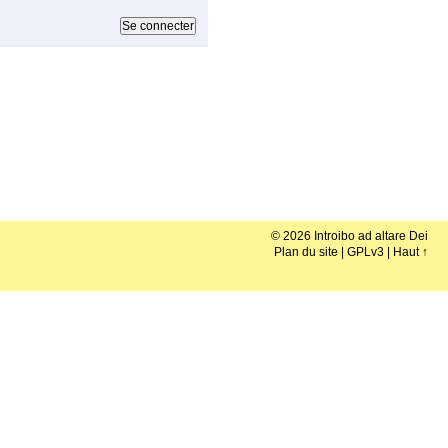
© 2026 Introibo ad altare Dei
Plan du site
|
GPLv3
|
Haut ↑