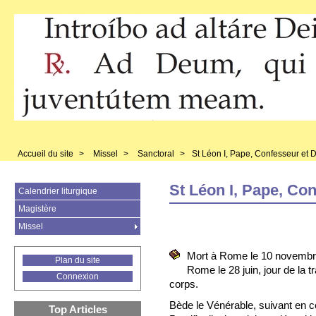
Accueil du site
>
Missel
>
Sanctoral
>
St Léon I, Pape, Confesseur et 
St Léon I, Pape, Co
Calendrier liturgique
Magistère
Missel
Mort à Rome le 10 novembr
Plan du site
Rome le 28 juin, jour de la t
Connexion
corps.
Bède le Vénérable, suivant en ce
Top Articles