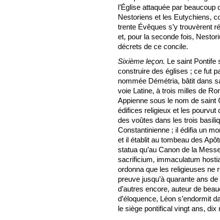
l’Église attaquée par beaucoup d
Nestoriens et les Eutychiens, c
trente Évêques s’y trouvèrent 
et, pour la seconde fois, Nestor
décrets de ce concile.
Sixième leçon.
Le saint Pontife 
construire des églises ; ce fut 
nommée Démétria, bâtit dans sa p
voie Latine, à trois milles de R
Appienne sous le nom de saint Co
édifices religieux et les pourvut
des voûtes dans les trois basili
Constantinienne ; il édifia un mo
et il établit au tombeau des Apôt
statua qu’au Canon de la Messe
sacrificium, immaculatum hostiam
ordonna que les religieuses ne re
preuve jusqu’à quarante ans de vi
d’autres encore, auteur de beauc
d’éloquence, Léon s’endormit dans 
le siège pontifical vingt ans, dix 