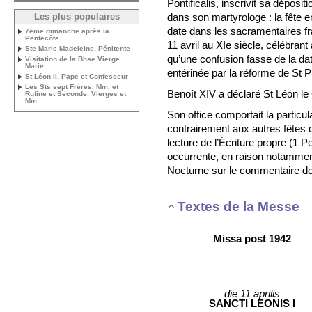
Pontificalis, inscrivit sa dépositi
dans son martyrologe : la fête en
Les plus populaires
date dans les sacramentaires fr
7ème dimanche après la
Pentecôte
11 avril au XIe siècle, célébrant
Ste Marie Madeleine, Pénitente
qu’une confusion fasse de la date
Visitation de la Bhse Vierge
Marie
entérinée par la réforme de St Pi
St Léon II, Pape et Confesseur
Les Sts sept Frères, Mm, et
Benoît XIV a déclaré St Léon le
Rufine et Seconde, Vierges et
Mm
Son office comportait la particul
contrairement aux autres fêtes
lecture de l’Écriture propre (1 Pe
occurrente, en raison notamment
Nocturne sur le commentaire de
Textes de la Messe
Missa post 1942
die 11 aprilis
SANCTI LEONIS I