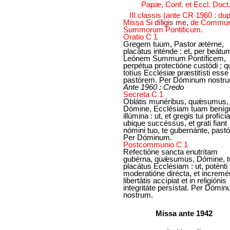
Papæ, Conf. et Eccl. Doct
III classis (ante CR 1960 : dup
Missa
Si díligis me
,
de Commun
Summorum Pontificum.
Oratio C 1
Gregem tuum, Pastor ætérne,
placátus inténde : et, per beátu
Leónem Summum Pontíficem,
perpétua protectióne custódi ; 
totíus Ecclésiæ præstitísti esse
pastórem. Per Dóminum nostr
Ante 1960 : Credo
Secreta C 1
Oblátis munéribus, quǽsumus,
Dómine, Ecclésiam tuam beníg
illúmina : ut, et gregis tui profícia
ubique succéssus, et grati fiant
nómini tuo, te gubernánte, pastó
Per Dóminum.
Postcommunio C 1
Refectióne sancta enutrítam
gubérna, quǽsumus, Dómine, 
placátus Ecclésiam : ut, poténti
moderatióne dirécta, et incremé
libertátis accípiat et in religiónis
integritáte persístat. Per Dómi
nostrum.
Missa ante 1942