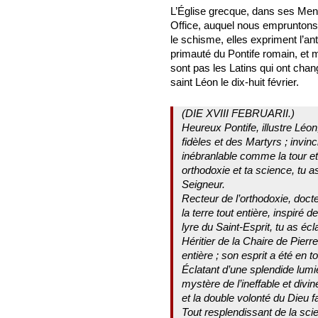
L’Église grecque, dans ses Men
Office, auquel nous emprunton
le schisme, elles expriment l’ant
primauté du Pontife romain, et 
sont pas les Latins qui ont chan
saint Léon le dix-huit février.
(DIE XVIII FEBRUARII.)
Heureux Pontife, illustre Léo
fidèles et des Martyrs ; invin
inébranlable comme la tour et l
orthodoxie et ta science, tu a
Seigneur.
Recteur de l’orthodoxie, docte
la terre tout entière, inspiré 
lyre du Saint-Esprit, tu as éc
Héritier de la Chaire de Pierr
entière ; son esprit a été en to
Éclatant d’une splendide lumièr
mystère de l’ineffable et divi
et la double volonté du Dieu fa
Tout resplendissant de la scie