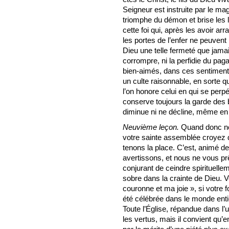
Seigneur est instruite par le mag
triomphe du démon et brise les l
cette foi qui, après les avoir arr
les portes de l’enfer ne peuvent p
Dieu une telle fermeté que jamais
corrompre, ni la perfidie du pa
bien-aimés, dans ces sentiments 
un culte raisonnable, en sorte 
l’on honore celui en qui se perpé
conserve toujours la garde des br
diminue ni ne décline, même en u
Neuvième leçon.
Quand donc nou
votre sainte assemblée croyez 
tenons la place. C’est, animé d
avertissons, et nous ne vous prê
conjurant de ceindre spirituelle
sobre dans la crainte de Dieu. 
couronne et ma joie », si votre 
été célébrée dans le monde entie
Toute l’Église, répandue dans l’u
les vertus, mais il convient qu’