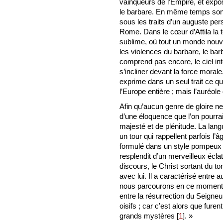
vainqueurs de l’Empire, et expos
le barbare. En même temps son œ
sous les traits d’un auguste per
Rome. Dans le cœur d’Attila la t
sublime, où tout un monde nouve
les violences du barbare, le ba
comprend pas encore, le ciel int
s’incliner devant la force mora
exprime dans un seul trait ce qu
l’Europe entière ; mais l’auréole
Afin qu’aucun genre de gloire ne
d’une éloquence que l’on pourrai
majesté et de plénitude. La lang
un tour qui rappellent parfois l’
formulé dans un style pompeux e
resplendit d’un merveilleux écl
discours, le Christ sortant du t
avec lui. Il a caractérisé entre 
nous parcourons en ce moment, qu
entre la résurrection du Seigneu
oisifs ; car c’est alors que fur
grands mystères
[
1
]
. »