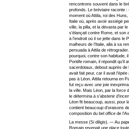
rencontrons souvent dans le brév
profonds. Le bréviaire raconte :
moment où Attila, roi des Huns,
Italie où, après avoir assiégé pe
ville, la pilla, et la dévasta par 
s’élançait contre Rome, et son
à l’endroit où il se jette dans 
malheurs de l’Italie, alla à sa r
persuada à Attila de rétrograde
pourquoi, contre son habitude, i
Pontife romain, il répondit qu’i
sacerdotaux, debout auprès de L
avait fait peur, car il avait l’épé
pas à Léon. Attila retourna en P
fut reçu avec une joie inexprim
la ville. Mais Léon, par la forc
le détermina à s’abstenir d’incen
Léon fit beaucoup, aussi, pour la
contient beaucoup d’oraisons de lu
composition du bel office de l’Av
La messe (Si diligis). — Au pape
Romain revenait une place toute