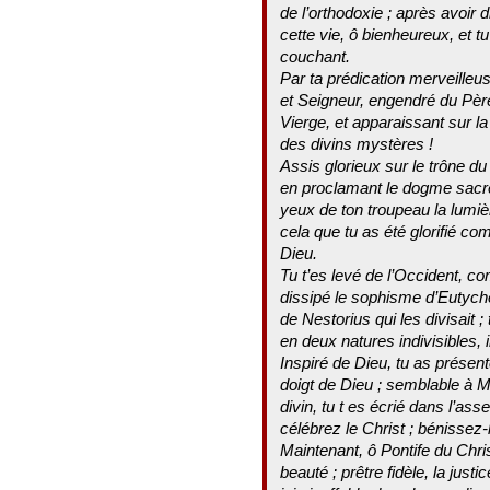
de l’orthodoxie ; après avoir d
cette vie, ô bienheureux, et t
couchant.
Par ta prédication merveilleus
et Seigneur, engendré du Père
Vierge, et apparaissant sur la
des divins mystères !
Assis glorieux sur le trône du 
en proclamant le dogme sacré de
yeux de ton troupeau la lumiè
cela que tu as été glorifié com
Dieu.
Tu t’es levé de l’Occident, c
dissipé le sophisme d’Eutychè
de Nestorius qui les divisait 
en deux natures indivisibles,
Inspiré de Dieu, tu as présen
doigt de Dieu ; semblable à 
divin, tu t es écrié dans l’as
célébrez le Christ ; bénissez-l
Maintenant, ô Pontife du Chri
beauté ; prêtre fidèle, la justi