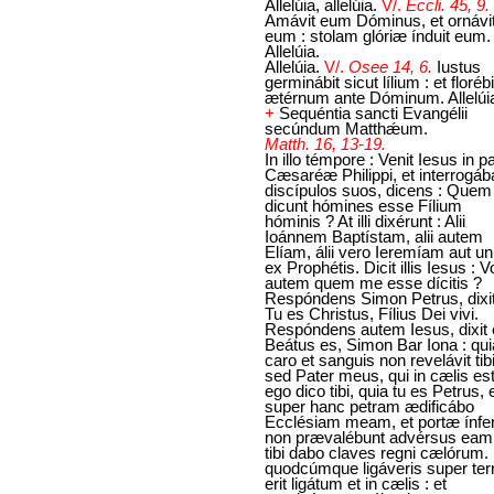
Allelúia, allelúia.
V/.
Eccli. 45, 9.
Amávit eum Dóminus, et ornávi
eum : stolam glóriæ índuit eum.
Allelúia.
Allelúia.
V/.
Osee 14, 6.
Iustus
germinábit sicut lílium : et florébi
ætérnum ante Dóminum. Allelúi
+
Sequéntia sancti Evangélii
secúndum Matthǽum.
Matth. 16, 13-19.
In illo témpore : Venit Iesus in p
Cæsaréæ Philippi, et interrogáb
discípulos suos, dicens : Quem
dicunt hómines esse Fílium
hóminis ? At illi dixérunt : Alii
Ioánnem Baptístam, alii autem
Elíam, álii vero Ieremíam aut u
ex Prophétis. Dicit illis Iesus : 
autem quem me esse dícitis ?
Respóndens Simon Petrus, dixit
Tu es Christus, Fílius Dei vivi.
Respóndens autem Iesus, dixit e
Beátus es, Simon Bar Iona : qui
caro et sanguis non revelávit tibi
sed Pater meus, qui in cælis est
ego dico tibi, quia tu es Petrus, 
super hanc petram ædificábo
Ecclésiam meam, et portæ ínfer
non prævalébunt advérsus eam.
tibi dabo claves regni cælórum. 
quodcúmque ligáveris super ter
erit ligátum et in cælis : et