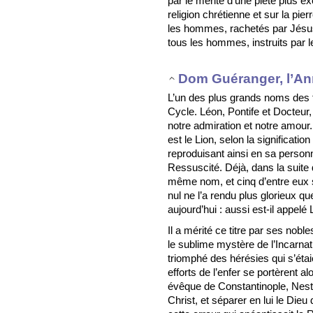
par le mérite d’une piété plus e
religion chrétienne et sur la pi
les hommes, rachetés par Jésus-
tous les hommes, instruits par l
Dom Guéranger, l’An
L’un des plus grands noms des fa
Cycle. Léon, Pontife et Docteur, s
notre admiration et notre amour.
est le Lion, selon la significatio
reproduisant ainsi en sa personne
Ressuscité. Déjà, dans la suite d
même nom, et cinq d’entre eux s
nul ne l’a rendu plus glorieux qu
aujourd’hui : aussi est-il appelé
Il a mérité ce titre par ses nobl
le sublime mystère de l’Incarnat
triomphé des hérésies qui s’étai
efforts de l’enfer se portèrent 
évêque de Constantinople, Nesto
Christ, et séparer en lui le Die