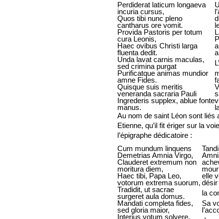
Perdiderat laticum longaeva
U
incuria cursus,
l
Quos tibi nunc pleno
d
cantharus ore vomit.
l
Provida Pastoris per totum
L
cura Leonis,
P
Haec ovibus Christi larga
a
fluenta dedit.
a
Unda lavat carnis maculas,
L
sed crimina purgat
Purificatque animas mundior
m
amne Fides.
f
Quisque suis meritis
V
veneranda sacraria Pauli
s
Ingrederis supplex, ablue fonte
v
manus.
l
Au nom de saint Léon sont liés a
Etienne, qu’il fit ériger sur la v
l’épigraphe dédicatoire :
Cum mundum linquens
Tandi
Demetrias Amnia Virgo,
Amni
Clauderet extremum non
achev
moritura diem,
mour
Haec tibi, Papa Leo,
elle 
votorum extrema suorum,
désir 
Tradidit, ut sacrae
la co
surgeret aula domus.
Mandati completa fides,
Sa vo
sed gloria maior,
l’acc
Interius votum solvere,