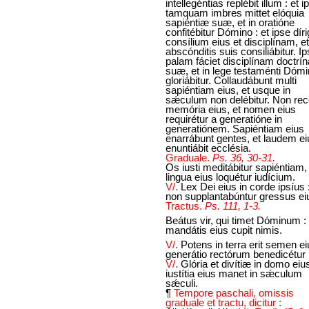
intellegéntias replébit illum : et i
tamquam imbres mittet elóquia
sapiéntiæ suæ, et in oratióne
confitébitur Dómino : et ipse díri
consílium eius et disciplínam, et
abscónditis suis consiliábitur. I
palam fáciet disciplínam doctrí
suæ, et in lege testaménti Dómi
gloriábitur. Collaudábunt multi
sapiéntiam eius, et usque in
sǽculum non delébitur. Non rec
memória eius, et nomen eius
requirétur a generatióne in
generatiónem. Sapiéntiam eius
enarrábunt gentes, et laudem ei
enuntiábit ecclésia.
Graduale.
Ps. 36, 30-31.
Os iusti meditábitur sapiéntiam,
lingua eius loquétur iudícium.
V/.
Lex Dei eius in corde ipsíus :
non supplantabúntur gressus ei
Tractus.
Ps. 111, 1-3.
Beátus vir, qui timet Dóminum : 
mandátis eius cupit nimis.
V/.
Potens in terra erit semen ei
generátio rectórum benedicétur
V/.
Glória et divítiæ in domo eius
iustítia eius manet in sǽculum
sǽculi.
¶
Tempore paschali, omissis
graduale et tractu, dicitur :