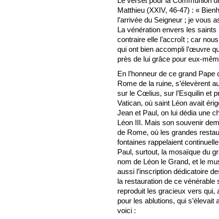
Le verset pour la Communion du p
Matthieu (XXIV, 46-47) : « Bienh
l’arrivée du Seigneur ; je vous as
La vénération envers les saints 
contraire elle l’accroît ; car n
qui ont bien accompli l’œuvre qu
près de lui grâce pour eux-mêm
En l’honneur de ce grand Pape qu
Rome de la ruine, s’élevèrent a
sur le Cœlius, sur l’Esquilin et 
Vatican, où saint Léon avait ér
Jean et Paul, on lui dédia une c
Léon III. Mais son souvenir dem
de Rome, où les grandes restaur
fontaines rappelaient continuel
Paul, surtout, la mosaïque du g
nom de Léon le Grand, et le mu
aussi l’inscription dédicatoire d
la restauration de ce vénérable
reproduit les gracieux vers qui,
pour les ablutions, qui s’élevait 
voici :