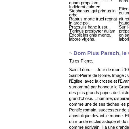
dans 
quam propalam.
Indiderat culmen
Etien
Stephanus, qui primus in
qu’un
orbe
Raptus morte truci regnat
ait r
in arce poli.
haute
Praesulis hanc iussu
Sur l
Tigrinus presbyter aulam
prépa
Excolit insignis mente,
en sa
labore vigens.
labor
Dom Pius Parsch, le 
Tu es Pierre.
Saint Léon. — Jour de mort : 1
Saint-Pierre de Rome. Image : O
l’Église, avec la crosse et l’Éva
surnommé par honneur le Grand,
des plus grands papes de l’hist
grand’chose. L’homme, disparaît
comme une de ses tâches les pl
Pontife romain, successeur de sa
apostolique devant le monde. Et,
du monde ecclésiastique et du
comme écrivain, il a une gran