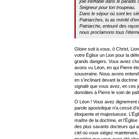
joie ineffable dans le paradis
Seigneur pour ton troupeau.
Dans le séjour où sont les siè
Patriarches, tu as mérité d’
Patriarche, entouré des rayons
nous proclamons tous l’éternell
Gloire soit à vous, ô Christ, Lio
votre Église un Lion pour la défe
grands dangers. Vous aviez char
avons vu Léon, en qui Pierre étai
souveraine. Nous avons entendu r
en s’inclinant devant la doctrine
signalé que vous avez, en ces j
donnâtes à Pierre le soin de pa
O Léon ! Vous avez dignement r
parole apostolique n’a cessé d’e
éloquente et majestueuse. L’Ég
maître de la doctrine, et l’Églis
des plus savants docteurs qui a
ciel où vous siégez maintenant, 
mystère que vous avez été char