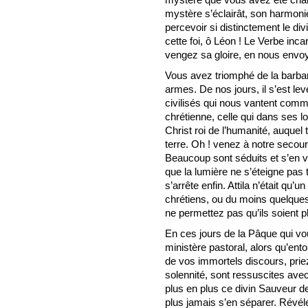
mystère s’éclairât, son harmonie 
percevoir si distinctement le div
cette foi, ô Léon ! Le Verbe inc
vengez sa gloire, en nous envo
Vous avez triomphé de la barbarie
armes. De nos jours, il s’est l
civilisés qui nous vantent comme
chrétienne, celle qui dans ses l
Christ roi de l’humanité, auquel 
terre. Oh ! venez à notre secou
Beaucoup sont séduits et s’en v
que la lumière ne s’éteigne pas
s’arrête enfin. Attila n’était qu’
chrétiens, ou du moins quelques 
ne permettez pas qu’ils soient p
En ces jours de la Pâque qui vou
ministère pastoral, alors qu’en
de vos immortels discours, prie
solennité, sont ressuscites avec
plus en plus ce divin Sauveur de
plus jamais s’en séparer. Révélez