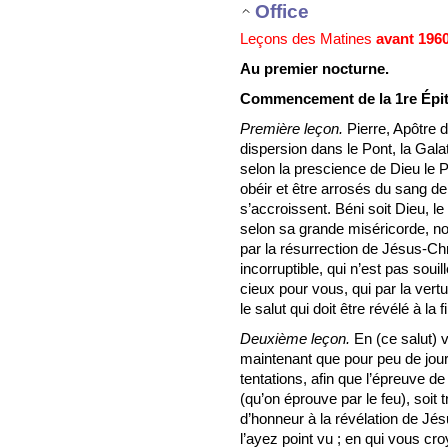
Office
Leçons des Matines
avant 196
Au premier nocturne.
Commencement de la 1re Épitre
Première leçon.
Pierre, Apôtre d
dispersion dans le Pont, la Galat
selon la prescience de Dieu le Pè
obéir et être arrosés du sang de
s’accroissent. Béni soit Dieu, l
selon sa grande miséricorde, n
par la résurrection de Jésus-Chr
incorruptible, qui n’est pas souil
cieux pour vous, qui par la vert
le salut qui doit être révélé à la
Deuxième leçon.
En (ce salut) vo
maintenant que pour peu de jou
tentations, afin que l’épreuve de
(qu’on éprouve par le feu), soit 
d’honneur à la révélation de Jé
l’ayez point vu ; en qui vous cro