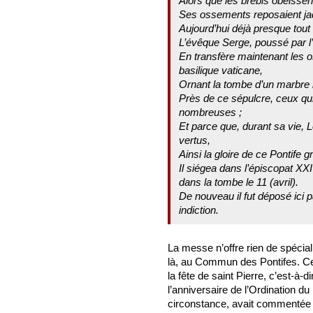
Alors que les brebis obéissent
Ses ossements reposaient jad
Aujourd’hui déjà presque tout
L’évêque Serge, poussé par l
En transfère maintenant les 
basilique vaticane,
Ornant la tombe d’un marbre b
Près de ce sépulcre, ceux qui
nombreuses ;
Et parce que, durant sa vie, 
vertus,
Ainsi la gloire de ce Pontife g
Il siégea dans l’épiscopat XXI 
dans la tombe le 11 (avril).
De nouveau il fut déposé ici p
indiction.
La messe n’offre rien de spécia
là, au Commun des Pontifes. Cep
la fête de saint Pierre, c’est-à-
l’anniversaire de l’Ordination du
circonstance, avait commentée ta