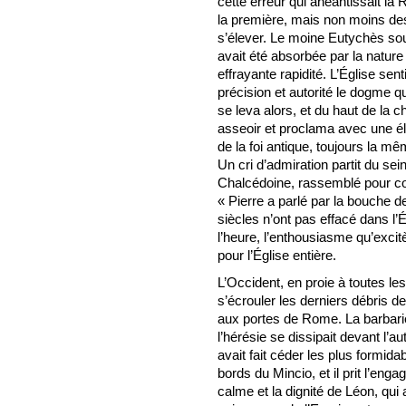
cette erreur qui anéantissait l
la première, mais non moins des
s’élever. Le moine Eutychès sou
avait été absorbée par la nature 
effrayante rapidité. L’Église sen
précision et autorité le dogme q
se leva alors, et du haut de la ch
asseoir et proclama avec une él
de la foi antique, toujours la m
Un cri d’admiration partit du 
Chalcédoine, rassemblé pour c
« Pierre a parlé par la bouche de
siècles n’ont pas effacé dans l’
l’heure, l’enthousiasme qu’exci
pour l’Église entière.
L’Occident, en proie à toutes le
s’écrouler les derniers débris de 
aux portes de Rome. La barbari
l’hérésie se dissipait devant l’a
avait fait céder les plus formida
bords du Mincio, et il prit l’e
calme et la dignité de Léon, qui