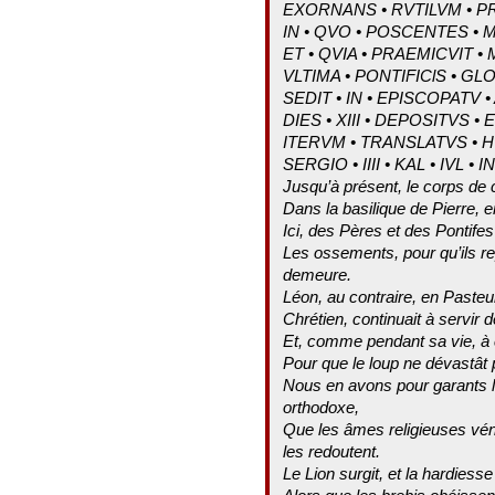
EXORNANS • RVTILVM • 
IN • QVO • POSCENTES • 
ET • QVIA • PRAEMICVIT • 
VLTIMA • PONTIFIClS • GLO
SEDIT • IN • EPISCOPATV •
DIES • XIII • DEPOSITVS • EST
ITERVM • TRANSLATVS • HV
SERGIO • IIII • KAL • IVL • 
Jusqu’à présent, le corps de 
Dans la basilique de Pierre, 
Ici, des Pères et des Pontifes 
Les ossements, pour qu’ils re
demeure.
Léon, au contraire, en Pasteur 
Chrétien, continuait à servir de
Et, comme pendant sa vie, à 
Pour que le loup ne dévastât 
Nous en avons pour garants l
orthodoxe,
Que les âmes religieuses vén
les redoutent.
Le Lion surgit, et la hardiess