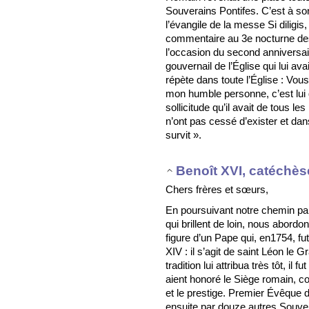
Souverains Pontifes. C’est à s
l’évangile de la messe Si diligis
commentaire au 3e nocturne des 
l’occasion du second anniversair
gouvernail de l’Église qui lui avai
répète dans toute l’Église : Vous
mon humble personne, c’est lui qu’i
sollicitude qu’il avait de tous l
n’ont pas cessé d’exister et dan
survit ».
Benoît XVI, catéchès
Chers frères et sœurs,
En poursuivant notre chemin parm
qui brillent de loin, nous abordo
figure d’un Pape qui, en1754, fu
XIV : il s’agit de saint Léon le 
tradition lui attribua très tôt, il
aient honoré le Siège romain, co
et le prestige. Premier Évêque
ensuite par douze autres Souver