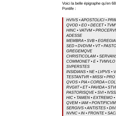
Voici la belle épigraphe qu’en 6
Pontife :
HVIVS • APOSTOLICI • PR
QVOD • EO • DECET • TVMV
HINC • VATVM • PROCERV
ADESSE
MEMBRA • SVB • EGREGIA
SED • DVDVM • VT • PASTO
GREGEMQVE
CHRISTICOLAM • SERVANS 
COMMONET • E • TVMVLO •
SVPERSTES
INSIDIANS • NE • LVPVS • 
TESTANTVR • MISSI • PRO
QVOS • PIA • CORDA • COL
RVGIIT • ET • PAVIDA • 
PASTORISQVE • SVI • IVS
HIC • TAMEN • EXTREMO •
QVEM • IAM • PONTIFICVM
SERGIVS • ANTISTES • DI
NVNC • IN • FRONTE • SA