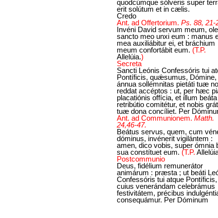
quodcúmque sólveris super ter
erit solútum et in cælis.
Credo
Ant. ad Offertorium.
Ps. 88, 21-
Invéni David servum meum, ol
sancto meo unxi eum : manus 
mea auxiliábitur ei, et bráchium
meum confortábit eum.
(T.P.
Allelúia.
)
Secreta
Sancti Leónis Confessóris tui a
Pontíficis, quǽsumus, Dómine,
ánnua sollémnitas pietáti tuæ n
reddat accéptos : ut, per hæc p
placatiónis offícia, et illum beáta
retribútio comitétur, et nobis grá
tuæ dona concíliet. Per Dómin
Ant. ad Communionem.
Matth.
24,46-47.
Beátus servus, quem, cum véne
dóminus, invénerit vigilántem :
amen, dico vobis, super ómnia
sua constítuet eum.
(T.P.
Allelúi
Postcommunio
Deus, fidélium remunerátor
animárum : præsta ; ut beáti Le
Confessóris tui atque Pontíficis,
cuius venerándam celebrámus
festivitátem, précibus indulgént
consequámur. Per Dóminum