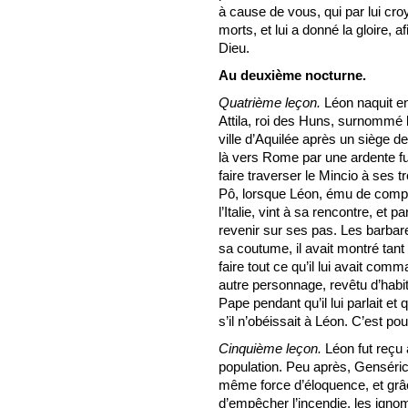
à cause de vous, qui par lui croy
morts, et lui a donné la gloire, 
Dieu.
Au deuxième nocturne.
Quatrième leçon.
Léon naquit en
Attila, roi des Huns, surnommé le 
ville d’Aquilée après un siège de t
là vers Rome par une ardente fur
faire traverser le Mincio à ses tr
Pô, lorsque Léon, ému de comp
l’Italie, vint à sa rencontre, et 
revenir sur ses pas. Les barbar
sa coutume, il avait montré tant
faire tout ce qu’il lui avait comma
autre personnage, revêtu d’habi
Pape pendant qu’il lui parlait et
s’il n’obéissait à Léon. C’est po
Cinquième leçon.
Léon fut reçu 
population. Peu après, Genséric a
même force d’éloquence, et grâce
d’empêcher l’incendie, les ignom