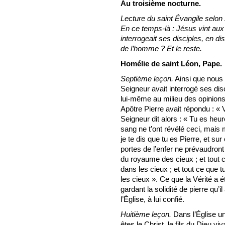
Au troisième nocturne.
Lecture du saint Évangile selon 
En ce temps-là : Jésus vint aux 
interrogeait ses disciples, en d
de l’homme ? Et le reste.
Homélie de saint Léon, Pape.
Septième leçon.
Ainsi que nous l
Seigneur avait interrogé ses dis
lui-même au milieu des opinion
Apôtre Pierre avait répondu : « V
Seigneur dit alors : « Tu es heur
sang ne t’ont révélé ceci, mais 
je te dis que tu es Pierre, et sur 
portes de l’enfer ne prévaudront p
du royaume des cieux ; et tout ce
dans les cieux ; et tout ce que t
les cieux ». Ce que la Vérité a 
gardant la solidité de pierre qu’i
l’Église, à lui confié.
Huitième leçon.
Dans l’Église un
êtes le Christ, le fils du Dieu vi