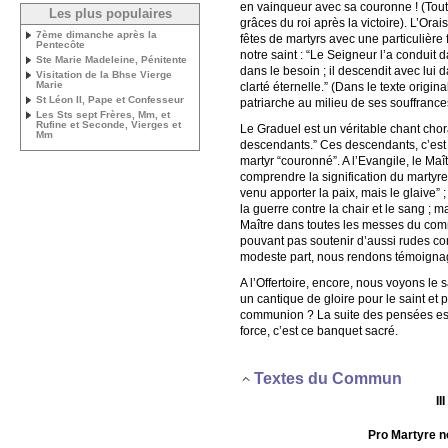
en vainqueur avec sa couronne ! (Tout le
Les plus populaires
grâces du roi après la victoire). L’Or
7ème dimanche après la
fêtes de martyrs avec une particulière f
Pentecôte
notre saint : “Le Seigneur l’a conduit d
Ste Marie Madeleine, Pénitente
dans le besoin ; il descendit avec lui da
Visitation de la Bhse Vierge
Marie
clarté éternelle.” (Dans le texte origi
St Léon II, Pape et Confesseur
patriarche au milieu de ses souffrance
Les Sts sept Frères, Mm, et
Rufine et Seconde, Vierges et
Le Graduel est un véritable chant chor
Mm
descendants.” Ces descendants, c’est no
martyr “couronné”. A l’Evangile, le M
comprendre la signification du martyre
venu apporter la paix, mais le glaive” 
la guerre contre la chair et le sang ; m
Maître dans toutes les messes du commu
pouvant pas soutenir d’aussi rudes com
modeste part, nous rendons témoignag
A l’Offertoire, encore, nous voyons l
un cantique de gloire pour le saint et 
communion ? La suite des pensées est p
force, c’est ce banquet sacré.
Textes du Commun
III
Pro Martyre n