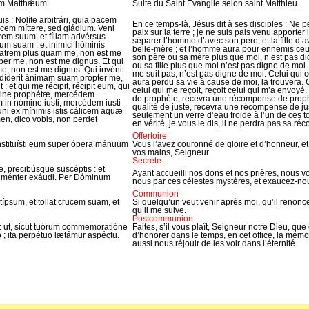
um Matthǽum.
Suite du Saint Évangile selon saint Matthieu.
suis : Nolíte arbitrári, quia pacem
En ce temps-là, Jésus dit à ses disciples : Ne 
acem míttere, sed gládium. Veni
paix sur la terre ; je ne suis pais venu apporter 
em suum, et fíliam advérsus
séparer l’homme d’avec son père, et la fille d’av
m suam : et inimíci hóminis
belle-mère ; et l’homme aura pour ennemis ceu
matrem plus quam me, non est me
son père ou sa mère plus que moi, n’est pas dign
super me, non est me dignus. Et qui
ou sa fille plus que moi n’est pas digne de moi.
e, non est me dignus. Qui invénit
me suit pas, n’est pas digne de moi. Celui qui co
rdíderit ánimam suam propter me,
aura perdu sa vie à cause de moi, la trouvera. Ce
 : et qui me récipit, récipit eum, qui
celui qui me reçoit, reçoit celui qui m’a envoyé.
ómine prophétæ, mercédem
de prophète, recevra une récompense de prophète
um in nómine iusti, mercédem iusti
qualité de juste, recevra une récompense de ju
uni ex mínimis istis cálicem aquæ
seulement un verre d’eau froide à l’un de ces tou
men, dico vobis, non perdet
en vérité, je vous le dis, il ne perdra pas sa r
Offertoire
onstituísti eum super ópera mánuum
Vous l’avez couronné de gloire et d’honneur, et
vos mains, Seigneur.
Secrète
 precibúsque suscéptis : et
Ayant accueilli nos dons et nos prières, nous v
leménter exáudi. Per Dóminum
nous par ces célestes mystères, et exaucez-no
Communion
ípsum, et tollat crucem suam, et
Si quelqu’un veut venir après moi, qu’il renonce 
qu’il me suive.
Postcommunion
 ut, sicut tuórum commemoratióne
Faites, s’il vous plaît, Seigneur notre Dieu, 
 ; ita perpétuo lætámur aspéctu.
d’honorer dans le temps, en cet office, la mémo
aussi nous réjouir de les voir dans l’éternité.