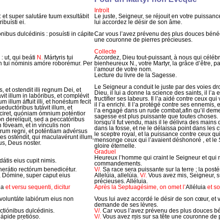
Introït
 : et super salutáre tuum exsultábit
Le juste, Seigneur, se réjouit en votre puissance
buísti ei.
lui accordez le désir de son âme.
bus dulcédinis : posuísti in cápite
Car vous l’avez prévenu des plus douces bénédi
une couronne de pierres précieuses.
Collecte
ut, qui beáti
N.
Mártyris tui
Accordez, Dieu tout-puissant, à nous qui céléb
 in tui nóminis amóre roborémur. Per
bienheureux N., votre Martyr, la grâce d’être, pa
l’amour de votre nom.
Lecture du livre de la Sagesse.
Le Seigneur a conduit le juste par des voies dro
 et ostendit illi regnum Dei, et
Dieu, il lui a donne la science des saints, il l’a 
vit illum in labóribus, et complévit
fructifier ses labeurs. Il l’a aidé contre ceux qu
m illum áffuit illi, et honéstum fecit
il l’a enrichi. Il l’a protégé contre ses ennemis, 
seductóribus tutávit illum, et
l’a engagé dans un rude combat,afin qu’il demeur
t sciret, quóniam ómnium poténtior
sagesse est plus puissante que toutes choses. I
n derelíquit, sed a peccatóribus
lorsqu’il fut vendu, mais il le délivra des mains
n fóveam, et in vínculis non
dans la fosse, et ne le délaissa point dans les c
eptrum regni, et poténtiam advérsus
le sceptre royal, et la puissance contre ceux qui
s osténdit, qui maculavérunt illum,
mensonge ceux qui l’avaient déshonoré , et le
us, Deus noster.
gloire éternelle.
Graduel
Heureux l’homme qui craint le Seigneur et qui 
átis eius cupit nimis.
commandements.
enerátio rectórum benedicétur.
V/.
Sa race sera puissante sur la terre ; la posté
, Dómine, super caput eius
Allelúia, allelúia.
V/.
Vous avez mis, Seigneur, s
précieuses. Alléluia.
ia
et versu sequenti, dicitur
Après la Septuagésime, on omet l’
Alléluia
et so
t voluntáte labiórum eius non
Vous lui avez accordé le désir de son cœur, et v
demande de ses lèvres.
tiónibus dulcédinis.
V/.
Car vous l’avez prévenu des plus douces bé
lápide pretióso.
V/.
Vous avez mis sur sa tête une couronne de 