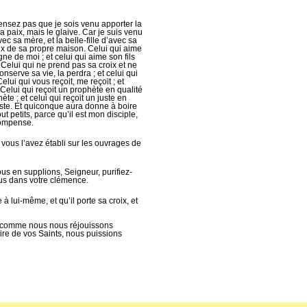
pensez pas que je sois venu apporter la
la paix, mais le glaive. Car je suis venu
ec sa mère, et la belle-fille d’avec sa
x de sa propre maison. Celui qui aime
e de moi ; et celui qui aime son fils
 Celui qui ne prend pas sa croix et ne
nserve sa vie, la perdra ; et celui qui
lui qui vous reçoit, me reçoit ; et
 Celui qui reçoit un prophète en qualité
 ; et celui qui reçoit un juste en
ste. Et quiconque aura donne à boire
t petits, parce qu’il est mon disciple,
écompense.
 vous l’avez établi sur les ouvrages de
ous en supplions, Seigneur, purifiez-
us dans votre clémence.
à lui-même, et qu’il porte sa croix, et
que comme nous nous réjouissons
ire de vos Saints, nous puissions