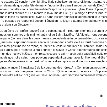
 psaume 20 convient bien ici ; il suffit de substituer au mot : roi, le mot : saint ; 
aison demande que cette fête de martyr “nous fortifie dans l’amour du nom de Dieu”.
erveur, car elles nous remplissent de l’esprit de la primitive Église. Dans l’Épître, l
ans le droit chemin et lui a montré le royaume de Dieu ; il l’a dirigé à travers tous 
ns la fosse du cachot et fut avec lui dans les fers ; mais il lui donna ensuite le “scep
nal, le passage se rapporte à Joseph l’égyptien ; la leçon s’adapte bien au martyr s
s et dans son élévation).
al, un écho de l’Épître renvoyé par la communauté : “Heureux l’homme qui craint Di
us qui sommes unis maintenant à lui au Saint-Sacrifice. A l’Alleluia, nous voyons le
aître parle (comme dans les deux messes précédentes) du portement de croix à sa s
, mais nous apprenons aussi à le faire passer dans notre vie. Le Christ prononce d
; ce n’est pas une vie de repos, ni une vie bucolique que la vie du chrétien, mais un
ais il faut surtout “prendre la croix sur soi” et suivre le Christ. (Remarquons que cet
n des martyrs !) Jésus montre sans cesse le saint martyr qui a satisfait il, cette 
bats que notre saint, nous pouvons cependant partager avec lui l’honneur d’être “l
e au Maître, même si ce n’est qu’un verre d’eau que nous donnons à ses serviteur
e saint s’avancer à l’autel, paré de la couronne des héros. A la Communion, nous
pour nous, mais une grave parole du Christ : “Quiconque veut me suivre, qu’il prenne
eut-être celle-ci : l’Église veut dire : Après le Saint Sacrifice commencez votre ch
III
on Pontifice
Pour un Martyr non Évêque