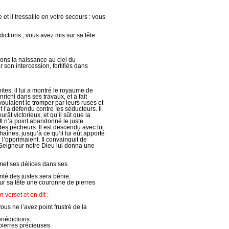
 et il tressaille en votre secours : vous
ctions ; vous avez mis sur sa tête
rons la naissance au ciel du
r son intercession, fortifiés dans
ites, il lui a montré le royaume de
enrichi dans ses travaux, et a fait
i voulaient le tromper par leurs ruses et
et l’a défendu contre !es séducteurs. Il
ât victorieux, et qu’il sût que la
l n’a point abandonné le juste
 des pécheurs. Il est descendu avec lui
haînes, jusqu’à ce qu’il lui eût apporté
 l’opprimaient. Il convainquit de
 Seigneur notre Dieu lui donna une
met ses délices dans ses
rité des justes sera bénie.
ur sa tête une couronne de pierres
n verset et on dit :
ous ne l’avez point frustré de la
nédictions.
pierres précieuses.