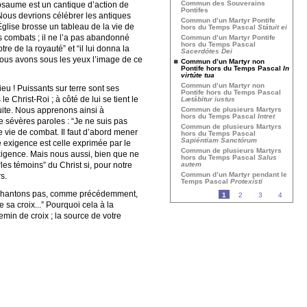
Commun des Souverains
le psaume est un cantique d’action de
Pontifes
 Nous devrions célébrer les antiques
Commun d’un Martyr Pontife
’Église brosse un tableau de la vie de
hors du Temps Pascal
Státuit ei
les combats ; il ne l’a pas abandonné
Commun d’un Martyr Pontife
hors du Temps Pascal
tre de la royauté” et “il lui donna la
Sacerdótes Dei
i nous avons sous les yeux l’image de ce
Commun d’un Martyr non
Pontife hors du Temps Pascal
In
virtúte tua
Commun d’un Martyr non
eu ! Puissants sur terre sont ses
Pontife hors du Temps Pascal
 Christ-Roi ; à côté de lui se tient le
Lætábitur iustus
uite. Nous apprenons ainsi à
Commun de plusieurs Martyrs
hors du Temps Pascal
Intret
e sévères paroles : “Je ne suis pas
Commun de plusieurs Martyrs
e vie de combat. Il faut d’abord mener
hors du Temps Pascal
Sapiéntiam Sanctórum
te exigence est celle exprimée par le
Commun de plusieurs Martyrs
exigence. Mais nous aussi, bien que ne
hors du Temps Pascal
Salus
es témoins” du Christ si, pour notre
autem
Commun d’un Martyr pendant le
s.
Temps Pascal
Protexísti
 ne chantons pas, comme précédemment,
1
2
3
4
 sa croix...” Pourquoi cela à la
emin de croix ; la source de votre