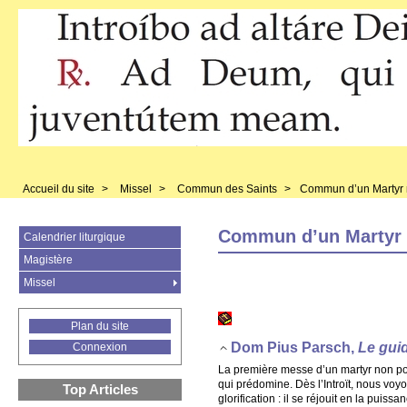
Accueil du site
>
Missel
>
Commun des Saints
>
Commun d’un Martyr 
Commun d’un Martyr 
Calendrier liturgique
Magistère
Missel
Plan du site
Dom Pius Parsch,
Le guid
Connexion
La première messe d’un martyr non ponti
qui prédomine. Dès l’Introït, nous voyo
Top Articles
glorification : il se réjouit en la puissa