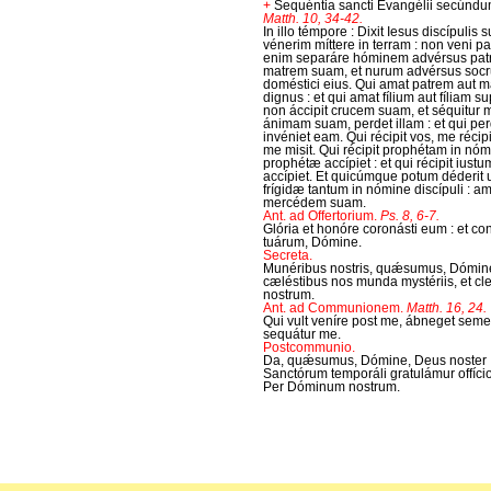
+
Sequéntia sancti Evangélii secúnd
Matth. 10, 34-42.
In illo témpore : Dixit Iesus discípulis 
vénerim míttere in terram : non veni p
enim separáre hóminem advérsus patr
matrem suam, et nurum advérsus socru
doméstici eius. Qui amat patrem aut 
dignus : et qui amat fílium aut fíliam 
non áccipit crucem suam, et séquitur m
ánimam suam, perdet illam : et qui pe
invéniet eam. Qui récipit vos, me récipit
me misit. Qui récipit prophétam in n
prophétæ accípiet : et qui récipit iust
accípiet. Et quicúmque potum déderit 
frígidæ tantum in nómine discípuli : a
mercédem suam.
Ant. ad Offertorium.
Ps. 8, 6-7.
Glória et honóre coronásti eum : et c
tuárum, Dómine.
Secreta.
Munéribus nostris, quǽsumus, Dómine,
cæléstibus nos munda mystériis, et c
nostrum.
Ant. ad Communionem.
Matth. 16, 24.
Qui vult veníre post me, ábneget semet
sequátur me.
Postcommunio.
Da, quǽsumus, Dómine, Deus noster :
Sanctórum temporáli gratulámur offício
Per Dóminum nostrum.