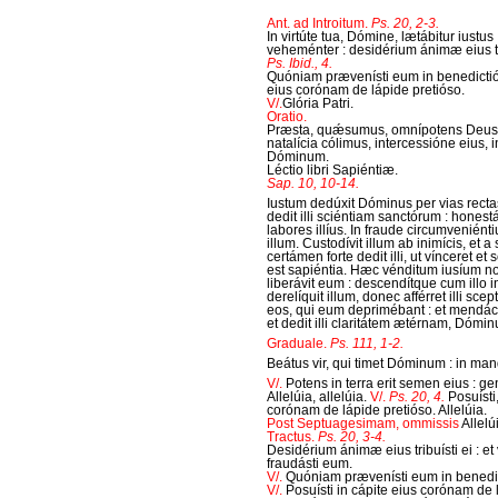
Ant. ad Introitum.
Ps. 20, 2-3.
In virtúte tua, Dómine, lætábitur iustus
veheménter : desidérium ánimæ eius tri
Ps. Ibid., 4.
Quóniam prævenísti eum in benedictióni
eius corónam de lápide pretióso.
V/.
Glória Patri.
Oratio.
Præsta, quǽsumus, omnípotens Deus : 
natalícia cólimus, intercessióne eius,
Dóminum.
Léctio libri Sapiéntiæ.
Sap. 10, 10-14.
Iustum dedúxit Dóminus per vias rectas,
dedit illi sciéntiam sanctórum : honestá
labores illíus. In fraude circumveniéntiu
illum. Custodívit illum ab inimícis, et a 
certámen forte dedit illi, ut vínceret e
est sapiéntia. Hæc vénditum iusíum no
liberávit eum : descendítque cum illo i
derelíquit illum, donec afférret illi sc
eos, qui eum deprimébant : et mendáce
et dedit illi claritátem ætérnam, Dómin
Graduale.
Ps. 111, 1-2.
Beátus vir, qui timet Dóminum : in mand
V/.
Potens in terra erit semen eius : g
Allelúia, allelúia.
V/.
Ps. 20, 4.
Posuísti
corónam de lápide pretióso. Allelúia.
Post Septuagesimam, ommissis
Allelú
Tractus.
Ps. 20, 3-4.
Desidérium ánimæ eius tribuísti ei : e
fraudásti eum.
V/.
Quóniam prævenísti eum in benedic
V/.
Posuísti in cápite eius corónam de 