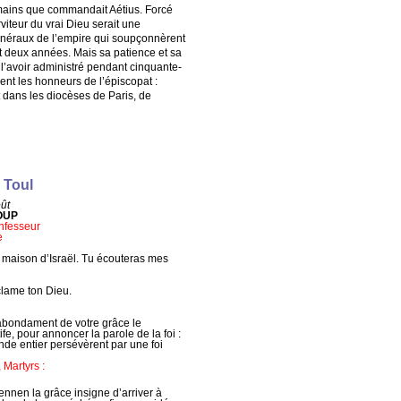
Romains que commandait Aétius. Forcé
viteur du vrai Dieu serait une
généraux de l’empire qui soupçonnèrent
ant deux années. Mais sa patience et sa
s l’avoir administré pendant cinquante-
ent les honneurs de l’épiscopat :
 dans les diocèses de Paris, de
 Toul
oût
OUP
nfesseur
e
a maison d’Israël. Tu écouteras mes
clame ton Dieu.
 abondament de votre grâce le
e, pour annoncer la parole de la foi :
nde entier persévèrent par une foi
 Martyrs :
ennen la grâce insigne d’arriver à