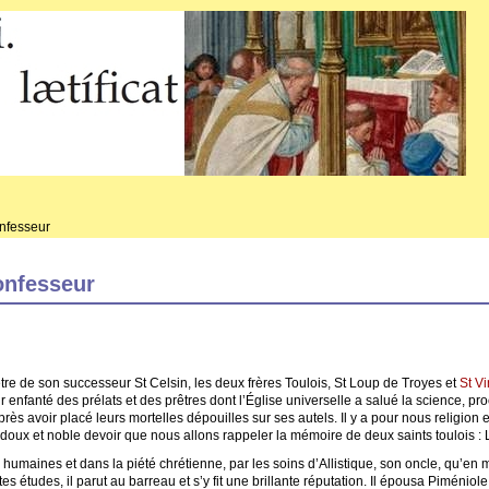
nfesseur
onfesseur
tre de son successeur St Celsin, les deux frères Toulois, St Loup de Troyes et
St V
ir enfanté des prélats et des prêtres dont l’Église universelle a salué la science, proc
rès avoir placé leurs mortelles dépouilles sur ses autels. Il y a pour nous religion e
e doux et noble devoir que nous allons rappeler la mémoire de deux saints toulois : 
humaines et dans la piété chrétienne, par les soins d’Allistique, son oncle, qu’en m
tes études, il parut au barreau et s’y fit une brillante réputation. Il épousa Piméniole