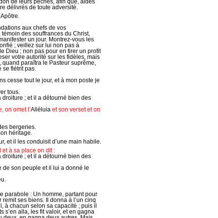
rdon de leurs péchés, afin que, aidés
e délivrés de toute adversité.
 Apôtre.
dations aux chefs de vos
 témoin des souffrances du Christ,
 manifester un jour. Montrez-vous les
fié ; veillez sur lui non pas à
 Dieu ; non pas pour en tirer un profit
er votre autorité sur les fidèles, mais
, quand paraîtra le Pasteur suprême,
e flétrit pas.
ns cesse tout le jour, et à mon poste je
ver tous.
la droiture ; et il a détourné bien des
, on omet l’
Alléluia
et son verset et on
 des bergeries.
son héritage.
r, et il les conduisit d’une main habile.
et à sa place on dit :
la droiture ; et il a détourné bien des
e de son peuple et il lui a donné le
eu.
tte parabole : Un homme, partant pour
 remit ses biens. Il donna à l’un cinq
l, à chacun selon sa capacité ; puis il
s s’en alla, les fit valoir, et en gagna
çu deux, en gagna deux autres. Mais