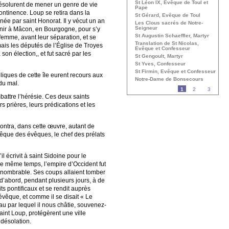
St Léon IX, Evêque de Toul et
 résolurent de mener un genre de vie
Pape
ontinence. Loup se retira dans la
St Gérard, Evêque de Toul
ernée par saint Honorat. Il y vécut un an
Les Clous sacrés de Notre-
Seigneur
 venir à Mâcon, en Bourgogne, pour s’y
St Augustin Schaeffler, Martyr
 femme, avant leur séparation, et se
Translation de St Nicolas,
 mais les députés de l’Église de Troyes
Evêque et Confesseur
on élection,, et fut sacré par les
St Gengoult, Martyr
St Yves, Confesseur
St Firmin, Evêque et Confesseur
liques de cette île eurent recours aux
Notre-Dame de Bonsecours
du mal.
1
2
3
battre l’hérésie. Ces deux saints
 prières, leurs prédications et les
ontra, dans cette œuvre, autant de
évêque des évêques, le chef des prélats
l écrivit à saint Sidoine pour le
s le même temps, l’empire d’Occident fut
 innombrable. Ses coups allaient tomber
 d’abord, pendant plusieurs jours, à de
its pontificaux et se rendit auprès
 évêque, et comme il se disait « Le
éau par lequel il nous châtie, souvenez-
aint Loup, protégèrent une ville
 désolation.