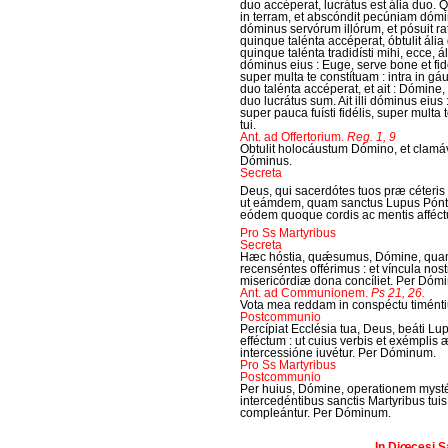
duo accéperat, lucrátus est ália duo. 
in terram, et abscóndit pecúniam dómin
dóminus servórum illórum, et pósuit r
quinque talénta accéperat, óbtulit áli
quinque talénta tradidísti mihi, ecce, á
dóminus eius : Euge, serve bone et fidél
super multa te constítuam : intra in gá
duo talénta accéperat, et ait : Dómine, 
duo lucrátus sum. Ait illi dóminus eius 
super pauca fuísti fidélis, super multa
tui.
Ant. ad Offertorium.
Reg. 1, 9
Obtulit holocáustum Dómino, et clamá
Dóminus.
Secreta
Deus, qui sacerdótes tuos præ céteris 
ut eámdem, quam sanctus Lupus Póntif
eódem quoque cordis ac mentis afféc
Pro Ss Martyribus
Secreta
Hæc hóstia, quǽsumus, Dómine, quam 
recenséntes offérimus : et víncula nost
misericórdiæ dona concíliet. Per Dóm
Ant. ad Communionem.
Ps 21, 26.
Vota mea reddam in conspéctu timén
Postcommunio
Percípiat Ecclésia tua, Deus, beáti Lup
efféctum : ut cuius verbis et exémplis 
intercessióne iuvétur. Per Dóminum.
Pro Ss Martyribus
Postcommunio
Per huius, Dómine, operationem mystérii
intercedéntibus sanctis Martyribus tui
compleántur. Per Dóminum.
In Diœcesi S