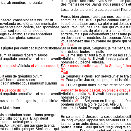
cette gloire, accordez à vos serviteurs le pa
itis, ab ómnibus mereántur
des mérites de vos Saints, nous puissions êtr
Lecture de la première Lettre de saint Pierre
Frères bien-aimés, j’adresse mes recomman
bsecro, consénior et testis Christi
communautés. Je suis prêtre comme eux, et,
o revelánda est, glóriæ communicator.
j’espère partager aussi sa gloire qui doit se
providéntes non coácte, sed spontánee
pasteurs du troupeau de Dieu qui vous est con
tia, sed voluntárie ; neque ut
contrecœur, mais de plein gré à la manière de
gregis ex ánimo. Et cum apparúerit
sordide, mais par dévouement ; sans faire pes
cescíbilem glóriæ corónam.
en devenant les modèles du troupeau. Alors
vous recevrez une couronne de gloire qui ne s
Graduel
júgiter per diem : et super custódiam
Sur la tour du guet, Seigneur, je me tiens, sa
suis debout toutes les nuits.
sum, ut omnes fácerem salvos.
V/.
Je me suis fait tout à tous afin de les sau
et æquitáte ambulávit : et multos avértit
Allelúia, alléluia.
V/.
Il vivait dans la paix et 
hommes du péché. Alléluia.
m, ommissis
Allelúia
et versu sequenti,
¶
Aux messes votives après la Septuagésime
dit
Trait
ulit eum de grégibus óvium.
Le Seigneur a choisi son serviteur, et le tira
raël hereditátem suam.
V/.
Pour paître Jacob, son peuple, et Israël, 
i : et in intelléctibus mánuum suárum
V/.
Et il les guida dans la droiture de son cœu
eius loco dicitur :
Pendant le temps pascal, on omet le graduel 
et æquitáte ambulávit : et multos avértit
Allelúia, allelúia.
V/.
Il vivait dans la paix et 
hommes du péché.
nus sacerdótium gentis ; et beatificávit
Allelúia.
V/.
Le Seigneur en fit le grand prêtr
bonheur dans la gloire du ciel. Alléluia !
um Matthǽum.
Lecture du Saint Evangile selon saint Mathi
is suis parábolam hanc : Homo péregre
En ce temps-là, Jésus dit à ses disciples ce
idit illis bona sua. Et uni dedit
un long voyage, appela ses serviteurs et leur
 vero unum, unicuíque secúndum
talents, à un autre deux, et à un autre un seu
im. Abiit autem, qui quinque talénta
partit aussitôt. Celui qui avait reçu cinq talent
rátus est ália quinque. Simíliter et, qui
cinq autres. De même, celui qui en avait re