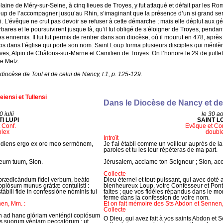
 plaine de Méry-sur-Seine, à cinq lieues de Troyes, y fut attaqué et défait par les 
nt Loup de l’accompagner jusqu’au Rhin, s’imaginant que la présence d’un si grand ser
. L’évêque ne crut pas devoir se refuser à cette démarche ; mais elle déplut aux 
rbares et le poursuivirent jusque là, qu’il fut obligé de s’éloigner de Troyes, pend
es ennemis. Il lui fut permis de rentrer dans son diocèse, où il mourut en 478, aprè
s dans l’église qui porte son nom. Saint Loup forma plusieurs disciples qui méritèr
es, Alpin de Châlons-sur-Marne et Camilien de Troyes. On l’honore le 29 de juillet
de Metz.
diocèse de Toul et de celui de Nancy, t.1, p. 125-129.
iensi et Tullensi
Dans le Diocèse de Nancy et de
 iulii
le 30 a
I LUPI
SAINT L
 Conf.
Evêque et Co
lex
doubl
Introït
áudiens ergo ex ore meo sermónem,
Je t’ai établi comme un veilleur auprès de l
paroles et tu les leur répéteras de ma part.
eum tuum, Sion.
Jérusalem, acclame ton Seigneur ; Sion, ac
Collecte
prædicándum fídei verbum, beáto
Dieu éternel et tout-puissant, qui avec doté
copiósum munus grátiæ contulísti :
bienheureux Loup, votre Confesseur et Pontif
 stábili fide in confessióne nóminis tui
faites ; que vos fidèles répandus dans le mo
ferme dans la confession de votre nom.
nen, Mm. :
Et on fait mémoire des Sts Abdon et Sennen,
Collecte
en ad hanc glóriam veniéndi copiósum
O Dieu, qui avez fait à vos saints Abdon et S
uis suorum véniam peccatórum ; ut,