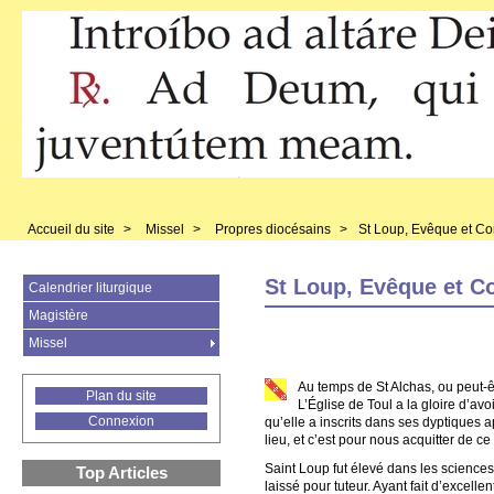
Accueil du site
>
Missel
>
Propres diocésains
>
St Loup, Evêque et Co
St Loup, Evêque et C
Calendrier liturgique
Magistère
Missel
Au temps de St Alchas, ou peut-ê
Plan du site
L’Église de Toul a la gloire d’avo
Connexion
qu’elle a inscrits dans ses dyptiques ap
lieu, et c’est pour nous acquitter de c
Saint Loup fut élevé dans les sciences 
Top Articles
laissé pour tuteur. Ayant fait d’excellen