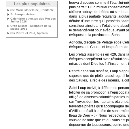
trouva disposée comme il l’était lui-m
Les plus populaires
plus parfait. D’un mutuel consentement,
Ste Marie Madeleine, Pénitente
célèbre abbaye de Lérins où son beau- 
St Joseph, Artisan
dans la plus parfaite régularité, ajout
Calendrier et textes des Messes
défaire d’une terre qu’il possédait dan
Juillet 2026
constituer ainsi dans l’état d’une abso
Ordo Missæ - Ordinaire de la
Messe 1962
le demandèrent pour évêque, ayant perdu
Sts Pierre et Paul, Apôtres
évêques de la province de Sens.
Agricola, disciple de Pelage et de Cél
évêques des Gaules et les prièrent de
Les prélats assemblés en 429, dans la 
évêques acceptèrent avec résolution la 
miracles dont Dieu les fit l’instrument,
Rentré dans son diocèse, Loup s’appli
sagesse que de piété : aussi reçut-il 
des Gaules, la règle des mœurs, la col
Saint Loup écrivit, à différentes perso
féliciter de sa promotion à l’épiscopat
affligé de diverses calamités par les 
sur Troyes dont les habitants étaient d
ferventes prières qu’il accompagna de je
d’Attila qui était à la tète de son arm
fléau de Dieu » : « Nous respectons, ré
vous de ne faire que ce qui vous est pe
dépourvue de tout secours, contre une 