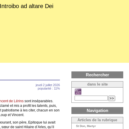
Introibo ad altare Dei
Rechercher
dans le site
jeudi 2 juillet 2026
popularité : 11%
incent de Lérins
sont inséparables.
lamé et mis a profit les talents, puis,
Navigation
t patriotisme à les citer, chacun en son
Loup et Vincent.
Articles de la rubrique
ourant, son père, Epitoque lui avait
St Don, Martyr
, sœur de saint Hilaire d’Arles, qu’il