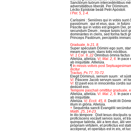
Sanctórum tuórum intercedéntibus mér
adversitátibus liberáti. Per Dóminum.
Léctio Epístolæ beáti Petri Apóstoli.
I Pet. 5, 1-4.
Caríssimi : Senióres qui in vobis sunt ó
passiónum : qui et eius, qua ; in futúr
Páscite qui in vobis est gregem Dei, 
secundum Deum ; neque turpis lucri grá
dominántes in cleris, sed forma facti 
Princeps Pastórum, percipiétis immar
Graduale.
Is 21, 8.
Super spéculam Dómini ego sum, stans 
meam ego sum, stans totis nóctibus.
V/.
1 Cor. 9, 22
Omnibus ómnia factus 
Allelúia, allelúia.
V/.
Mal. 2, 6.
In pace 
ab iniquitáte. Alllelúia.
¶
In missis votivis post Septuagesima
dicitur
Tractus.
Ps 77, 70-72.
Elegit Dóminus, servum suum : et súst
V/.
Páscere Jacob servum suum : et Is
V/.
Et pavit eos in innocéntia cordis su
dedúxit eos.
Tempore paschali omittitur graduale, et 
Allelúia, allelúia.
V/.
Mal. 2, 6.
In pace 
ab iniquitáte.
Allelúia.
V/.
Eccli. 45, 8.
Dedit illi Dómi
illum in glória. Allelúia.
+
Sequéntia sancti Evangélii secúnd
Matth. 25, 14-23.
In illo témpore : Dixit Iesus discípul
proficíscens vocávit servos suos, et trád
quinque talénta, álii a tem duo, álii
própriam virtútem, et proféctus est stat
accéperat, et operátus est in eis, et luc