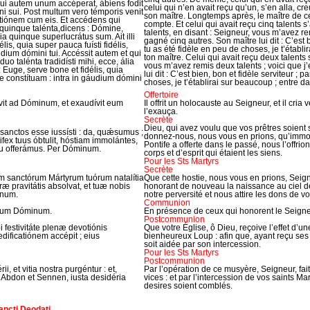
Qui autem unum accéperat, ábiens fodit
celui qui n’en avait reçu qu’un, s’en alla, cr
i sui. Post multum vero témporis venit
son maître. Longtemps après, le maître de ces 
atiónem cum eis. Et accédens qui
compte. Et celui qui avait reçu cinq talents 
a quinque talénta,dicens : Dómine,
talents, en disant : Seigneur, vous m’avez rem
lia quinque superlucrátus sum. Ait illi
gagné cinq autres. Son maître lui dit : C’est 
is, quia super pauca fuísti fidélis,
tu as été fidèle en peu de choses, je t’établi
udium dómini tui. Accéssit autem et qui
ton maître. Celui qui avait reçu deux talents 
duo talénta tradidísti mihi, ecce, ália
vous m’avez remis deux talents ; voici que j
: Euge, serve bone et fidélis, quia
lui dit : C’est bien, bon et fidèle serviteur ; 
 te constítuam : intra in gáudium dómini
choses, je t’établirai sur beaucoup ; entre da
Offertoire
vit ad Dóminum, et exaudívit eum
Il offrit un holocauste au Seigneur, et il cria
l’exauça.
Secrète
Dieu, qui avez voulu que vos prêtres soient
sanctos esse iussísti : da, quǽsumus ;
donnez-nous, nous vous en prions, qu’immola
ex tuus óbtulit, hóstiam immolántes,
Pontife a offerte dans le passé, nous l’offr
tu offerámus. Per Dóminum.
corps et d’esprit qui étaient les siens.
Pour les Sts Martyrs
Secrète
sanctórum Mártyrum tuórum natalítia
Que cette hostie, nous vous en prions, Seig
ræ pravitátis absolvat, et tuæ nobis
honorant de nouveau la naissance au ciel de 
inum.
notre perversité et nous attire les dons de v
Communion
tium Dóminum.
En présence de ceux qui honorent le Seigne
Postcommunion
i festivitáte plenæ devotiónis
Que votre Église, ô Dieu, reçoive l’effet d’un
ædificatiónem accépit ; eius
bienheureux Loup : afin que, ayant reçu ses 
soit aidée par son intercession.
Pour les Sts Martyrs
Postcommunion
, et vitia nostra purgéntur : et,
Par l’opération de ce musyère, Seigneur, fa
s Abdon et Sennen, iusta desidéria
vices : et par l’intercession de vos saints M
desires soient comblés.
ancti Deodati