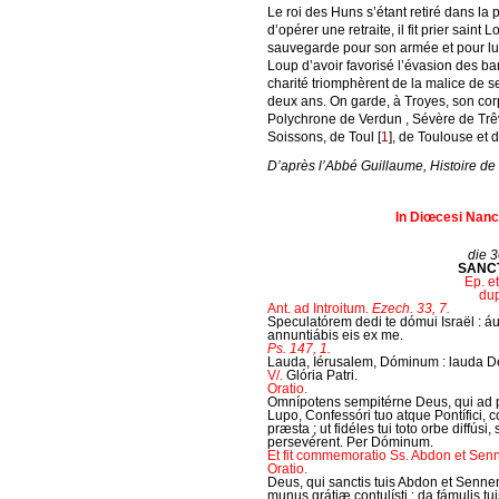
Le roi des Huns s’étant retiré dans la
d’opérer une retraite, il fit prier sai
sauvegarde pour son armée et pour lui
Loup d’avoir favorisé l’évasion des ba
charité triomphèrent de la malice de s
deux ans. On garde, à Troyes, son corp
Polychrone de Verdun , Sévère de Trêv
Soissons, de Toul
[
1
]
, de Toulouse et 
D’après l’Abbé Guillaume, Histoire de 
In Diœcesi Nance
die 30
SANCT
Ep. et
dup
Ant. ad Introitum.
Ezech. 33, 7.
Speculatórem dedi te dómui Israël : 
annuntiábis eis ex me.
Ps. 147, 1.
Lauda, Iérusalem, Dóminum : lauda D
V/.
Glória Patri.
Oratio.
Omnípotens sempitérne Deus, qui ad 
Lupo, Confessóri tuo atque Pontífici, 
præsta ; ut fidéles tui toto orbe diffúsi,
persevérent. Per Dóminum.
Et fit commemoratio Ss. Abdon et Sen
Oratio.
Deus, qui sanctis tuis Abdon et Senn
munus grátiæ contulísti : da fámulis t