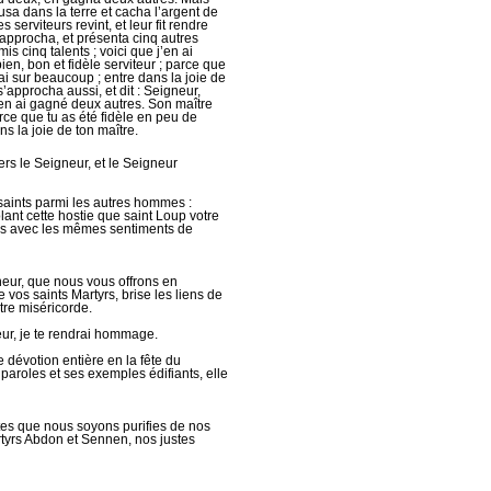
eusa dans la terre et cacha l’argent de
serviteurs revint, et leur fit rendre
s’approcha, et présenta cinq autres
is cinq talents ; voici que j’en ai
bien, bon et fidèle serviteur ; parce que
rai sur beaucoup ; entre dans la joie de
s’approcha aussi, et dit : Seigneur,
’en ai gagné deux autres. Son maître
parce que tu as été fidèle en peu de
ns la joie de ton maître.
 vers le Seigneur, et le Seigneur
 saints parmi les autres hommes :
nt cette hostie que saint Loup votre
ions avec les mêmes sentiments de
neur, que nous vous offrons en
vos saints Martyrs, brise les liens de
otre miséricorde.
ur, je te rendrai hommage.
e dévotion entière en la fête du
paroles et ses exemples édifiants, elle
ites que nous soyons purifies de nos
artyrs Abdon et Sennen, nos justes