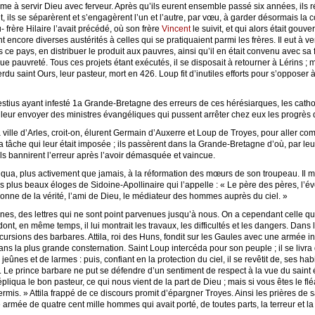
ême à servir Dieu avec ferveur. Après qu’ils eurent ensemble passé six années, ils
 ils se séparèrent et s’engagèrent l’un et l’autre, par vœu, à garder désormais la c
frère Hilaire l’avait précédé, où son frère
Vincent
le suivit, et qui alors était gouv
ant encore diverses austérités à celles qui se pratiquaient parmi les frères. Il eut à
s ce pays, en distribuer le produit aux pauvres, ainsi qu’il en était convenu avec sa
lue pauvreté. Tous ces projets étant exécutés, il se disposait à retourner à Lérins ;
 saint Ours, leur pasteur, mort en 426. Loup fit d’inutiles efforts pour s’opposer à s
estius ayant infesté 1a Grande-Bretagne des erreurs de ces hérésiarques, les catho
 leur envoyer des ministres évangéliques qui pussent arrêter chez eux les progrès 
ville d’Arles, croit-on, élurent Germain d’Auxerre et Loup de Troyes, pour aller com
tâche qui leur était imposée ; ils passèrent dans la Grande-Bretagne d’où, par leurs
 ils bannirent l’erreur après l’avoir démasquée et vaincue.
qua, plus activement que jamais, à la réformation des mœurs de son troupeau. Il m
les plus beaux éloges de Sidoine-Apollinaire qui l’appelle : « Le père des pères, l’
onne de la vérité, l’ami de Dieu, le médiateur des hommes auprès du ciel. »
nnes, des lettres qui ne sont point parvenues jusqu’à nous. On a cependant celle qu’i
 dont, en même temps, il lui montrait les travaux, les difficultés et les dangers. Dan
incursions des barbares. Attila, roi des Huns, fondit sur les Gaules avec une armée
ans la plus grande consternation. Saint Loup intercéda pour son peuple ; il se livra
ûnes et de larmes : puis, confiant en la protection du ciel, il se revêtit de, ses hab
ée. Le prince barbare ne put se défendre d’un sentiment de respect à la vue du saint
pliqua le bon pasteur, ce qui nous vient de la part de Dieu ; mais si vous êtes le fl
rmis. » Attila frappé de ce discours promit d’épargner Troyes. Ainsi les prières de s
armée de quatre cent mille hommes qui avait porté, de toutes parts, la terreur et la