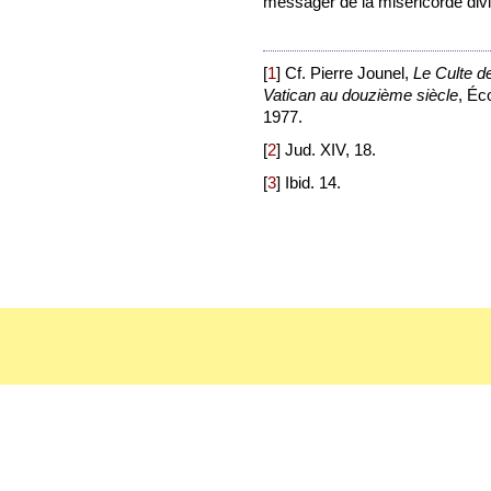
messager de la miséricorde divi
[
1
]
Cf. Pierre Jounel,
Le Culte d
Vatican au douzième siècle
, Éc
1977.
[
2
]
Jud. XIV, 18.
[
3
]
Ibid. 14.