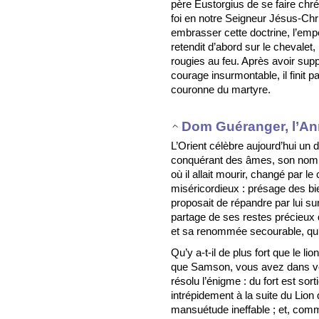
père Eustorgius de se faire chré
foi en notre Seigneur Jésus-Chr
embrasser cette doctrine, l’emper
retendit d’abord sur le chevalet,
rougies au feu. Après avoir sup
courage insurmontable, il finit pa
couronne du martyre.
Dom Guéranger, l’An
L’Orient célèbre aujourd’hui un
conquérant des âmes, son nom qu
où il allait mourir, changé par l
miséricordieux : présage des bie
proposait de répandre par lui sur
partage de ses restes précieux 
et sa renommée secourable, qui l
Qu’y a-t-il de plus fort que le li
que Samson, vous avez dans vo
résolu l’énigme : du fort est sort
intrépidement à la suite du Lion
mansuétude ineffable ; et, comme