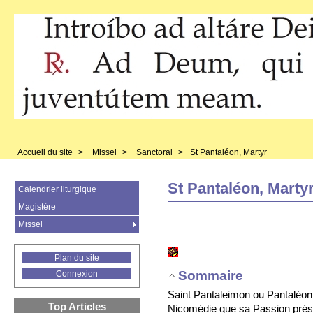
Accueil du site
>
Missel
>
Sanctoral
>
St Pantaléon, Martyr
St Pantaléon, Marty
Calendrier liturgique
Magistère
Missel
Plan du site
Sommaire
Connexion
Saint Pantaleimon ou Pantaléon
Top Articles
Nicomédie que sa Passion pré