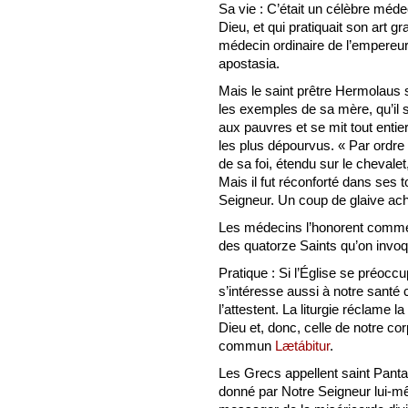
Sa vie : C’était un célèbre méd
Dieu, et qui pratiquait son art gr
médecin ordinaire de l’empereur. 
apostasia.
Mais le saint prêtre Hermolaus s
les exemples de sa mère, qu’il s
aux pauvres et se mit tout entie
les plus dépourvus. « Par ordre 
de sa foi, étendu sur le chevale
Mais il fut réconforté dans ses 
Seigneur. Un coup de glaive ac
Les médecins l’honorent comme un
des quatorze Saints qu’on invoq
Pratique : Si l’Église se préocc
s’intéresse aussi à notre santé 
l’attestent. La liturgie réclame l
Dieu et, donc, celle de notre co
commun
Lætábitur
.
Les Grecs appellent saint Panta
donné par Notre Seigneur lui-mê