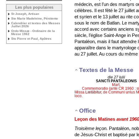
médecin, est l’un des martyrs or
Les plus populaires
célèbres. Il est fêté le 27 juillet
St Joseph, Artisan
et syrien et le 13 juillet au rite c
Ste Marie Madeleine, Pénitente
sous le nom de Batlan. Le marty
Calendrier et textes des Messes
Juillet 2026
accord avec certains anciens sy
Ordo Missæ - Ordinaire de la
Messe 1962
siècle, l’église Saint-Ange in P
Sts Pierre et Paul, Apôtres
Pantaléon, mais il faut attendre
apparaître dans le martyrologe d
au 27 juillet. Au cours du même s
Textes de la Messe
die 27 Iulii
SANCTI PANTALEONIS
Mart.
Commemoratio (ante CR 1960 : s
Missa
Lætábitur,
de Communi unius Mar
loco.
Office
Leçon des Matines
avant 196
Troisième leçon.
Pantaléon, nobl
de Jésus-Christ et baptisé par 