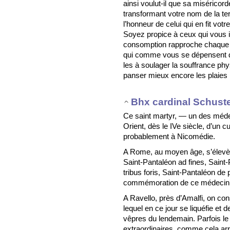
ainsi voulut-il que sa miséricord
transformant votre nom de la terr
l’honneur de celui qui en fit votre 
Soyez propice à ceux qui vous i
consomption rapproche chaque 
qui comme vous se dépensent da
les à soulager la souffrance phy
panser mieux encore les plaies 
Bhx cardinal Schust
Ce saint martyr, — un des médec
Orient, dès le IVe siècle, d’un cu
probablement à Nicomédie.
A Rome, au moyen âge, s’élevèr
Saint-Pantaléon ad fines, Saint
tribus foris, Saint-Pantaléon de 
commémoration de ce médecin t
A Ravello, près d’Amalfi, on c
lequel en ce jour se liquéfie et
vêpres du lendemain. Parfois le
extraordinaires, comme cela ar