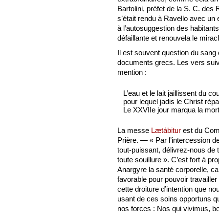
Bartolini, préfet de la S. C. des
s’était rendu à Ravello avec un e
à l’autosuggestion des habitants.
défaillante et renouvela le mira
Il est souvent question du sang
documents grecs. Les vers sui
mention :
L’eau et le lait jaillissent du c
pour lequel jadis le Christ répa
Le XXVIIe jour marqua la mor
La messe
Lætábitur
est du Co
Prière. — « Par l’intercession 
tout-puissant, délivrez-nous de 
toute souillure ». C’est fort à p
Anargyre la santé corporelle, car
favorable pour pouvoir travaille
cette droiture d’intention que n
usant de ces soins opportuns q
nos forces : Nos qui vivimus, 