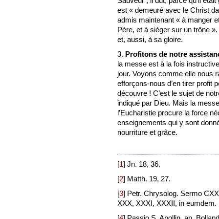
Sauveur ; il dut, parce qu’il étai
est « demeuré avec le Christ da
admis maintenant « à manger et
Père, et à siéger sur un trône »
et, aussi, à sa gloire.
3.
Profitons de notre assistan
la messe est à la fois instructiv
jour. Voyons comme elle nous rap
efforçons-nous d’en tirer profit
découvre ! C’est le sujet de not
indiqué par Dieu. Mais la messe
l’Eucharistie procure la force n
enseignements qui y sont donnés
nourriture et grâce.
[
1
]
Jn. 18, 36.
[
2
]
Matth. 19, 27.
[
3
]
Petr. Chrysolog. Sermo CXXV
XXX, XXXI, XXXII, in eumdem.
[
4
]
Passio S. Apollin. ap. Bolland