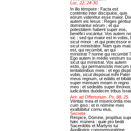
Luc. 22, 24-30.
In illo témpore : Facta est
conténtio inter discípulos, quis
eórum viderétur esse maior. Dix
autem eis Iesus : Reges génti
dominántur eórum ; et qui
potestátem habent super eos,
benéfici vocántur. Vos autem n
sic : sed qui maior est in vobis, f
sicut minor : et qui præcéssor e
sicut ministrátor. Nam quis mai
est, qui recúmbit, an qui
mínistrat ? nonne qui recúmbit 
Ego autem in médio vestrum s
sicut qui mínistrat. Vos autem
estis, qui permansístis mecum 
tentatiónibus meis : et ego disp
vobis, sicut dispósuii mihi Pater
meus regnum, ut edátis et bibát
super mensam meam in regno
meo : et sedeátis super thronos
iudicántes duódecim tribus Israë
Ant. ad Offertorium.
Ps. 88, 25.
Véritas mea et misericórdia me
cum ipso : et in nómine meo
exaltábitur cornu eius.
Secreta
Réspice, Dómine, propítius sup
hæc múnera : quæ pro beáti
Sacerdótis et Martyris tui
Apollináris commemoratióne