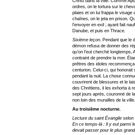
Christ dans la ville. Comme Apo
ordres, on le tortura sur le chev
plaies et on lui frappa le visage
chaînes, on le jeta en prison. Q
l’envoyer en exil ; ayant fait nauf
Danube, et puis en Thrace.
Sixième leçon.
Pendant que le di
démon refusa de donner des rép
qu’on l’eut cherché longtemps, A
contraint de prendre la mer. É
prêtres des idoles recommençant 
centurion. Celui-ci, qui honorai
pendant la nuit. La chose connue,
couvrirent de blessures et le la
des Chrétiens, il les exhorta à re
sept jours après, couronné de la
non loin des murailles de la ville
Au troisième nocturne.
Lecture du saint Évangile selon 
En ce temps-là : Il y eut parmi l
devait passer pour le plus grand.