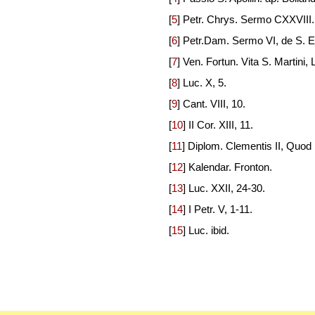
[
5
]
Petr. Chrys. Sermo CXXVIII.
[
6
]
Petr.Dam. Sermo VI, de S. E
[
7
]
Ven. Fortun. Vita S. Martini, L
[
8
]
Luc. X, 5.
[
9
]
Cant. VIII, 10.
[
10
]
II Cor. XIII, 11.
[
11
]
Diplom. Clementis II, Quod 
[
12
]
Kalendar. Fronton.
[
13
]
Luc. XXII, 24-30.
[
14
]
I Petr. V, 1-11.
[
15
]
Luc. ibid.