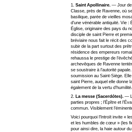
1.
Saint Apollinaire.
— Jour de m
Classe, près de Ravenne, où s
basilique, parée de vieilles mo
d’une vénérable antiquité. Vie :
Église, originaire des pays du nor
disciple de saint Pierre et pre
bréviaire nous fait le récit des 
subir de la part surtout des prêt
résidence des empereurs romain
rehaussa le prestige de l’évêch
archevêques de Ravenne tentèrent
se soustraire à l’autorité papale
soumission au Saint-Siège. Elle i
saint Pierre, auquel elle donne l
également de la vertu d’humilité
2.
La messe (Sacerdótes).
— Le
parties propres ; l’Épître et l’
commun. Visiblement l’éminente 
Voici pourquoi l’Introït invite « 
et les humbles de cœur » (les fi
pour ainsi dire, la haie autour d