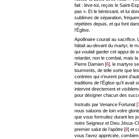
fait : lève-toi, reçois le Saint-Es
pas ». Et le bénissant, et lui donn
sublimes de séparation, fréquen
répétées depuis, et qui font dan
l’Église.
Apollinaire courait au sacrifice.
hâtait au-devant du martyr, le ma
qui voulait garder cet appui de 
retarder, non le combat, mais la
Pierre Damien
[
6
]
, le martyre s
tourments, de telle sorte que les
contrées qui n’eurent point d’aut
traditions de l’Église qu’il ava
intervint directement et visiblem
pour désigner chacun des succe
Instruits par Venance Fortunat
[
nous saluons de loin votre glor
que vous formuliez durant les jo
notre Seigneur et Dieu Jésus-Chr
premier salut de l’apôtre
[
8
]
et c
vous l’avez appréciée, combien 