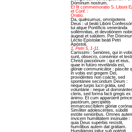
Dóminum nostrum.
Et fit commemoratio S. Liborii E
et Conf. :
Oratio.
Da, quǽsumus, omnípotens
Deus : ut beáti Libórii Confessór
tui atque Pontíficis veneránda
sollémnitas, et devotiónem nobi
áugeat et salútem. Per Dóminu
Léctio Epístolæ beáti Petri
Apóstoli.
1. Petri 5, 1-11.
Caríssimi : Senióres, qui in vobi
sunt, obsecro, consénior et test
Christi passiónum : qui et eius,
quae in futúro revelánda est,
glóriæ communicátor : páscite q
in vobis est gregem Dei,
providéntes non coácte, sed
spontánee secúndum Deum :
neque turpis lucri grátia, sed
voluntárie : neque ut dominántes
cleris, sed forma facti gregis ex
ánimo. Et cum apparúerit princ
pastórum, percipiétis
immarcescíbilem glóriæ corón
Simíliter adolescéntes, súbditi
estóte senióribus. Omnes aute
ínvicem humilitátem insinuáte :
quia Deus supérbis resístit,
humílibus autem dat grátiam.
Humiliámini ígitur sub poténti