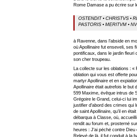
Rome Damase a pu écrire sur le 
OSTENDIT • CHRISTVS • RE
PASTORIS • MERITVM • NV
à Ravenne, dans l’abside en mos
où Apollinaire fut enseveli, ses
pontificaux, dans le jardin fleur
son cher troupeau.
La collecte sur les oblations : 
oblation qui vous est offerte pou
martyr Apollinaire et en expiat
Apollinaire était autrefois le but 
599 Maxime, évêque intrus de Sa
Grégoire le Grand, celui-ci lui
justifier d’abord des crimes qui 
de saint Apollinaire, qu’il en é
débarqua à Classe, où, accueilli
rendit au forum et, prosterné sur
heures : J’ai péché contre Dieu
Relevé de là, il fut conduit à la b