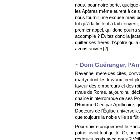
nous, pour notre perte, quelque
les Apôtres même eurent à ce suj
nous fournir une excuse mais po
fut qu’à la fin tout à fait convert
premier appel, qui donc pourra s
accomplie ? Évitez donc la jactan
quitter ses frères, l’Apôtre qui 
avons suivi »
[
2
]
.
Dom Guéranger, l’An
Ravenne, mère des cités, convoq
martyr dont les travaux firent 
faveur des empereurs et des ro
rivale de Rome, aujourd’hui déc
chaîne ininterrompue de ses Pon
l’Homme-Dieu par Apollinaire, qu
Docteurs de l’Église universelle
que toujours la noble ville se fû
Pour suivre uniquement le Prince
patrie, avait tout quitté. Or, un j
restes-tu assis avec nous ? Voil