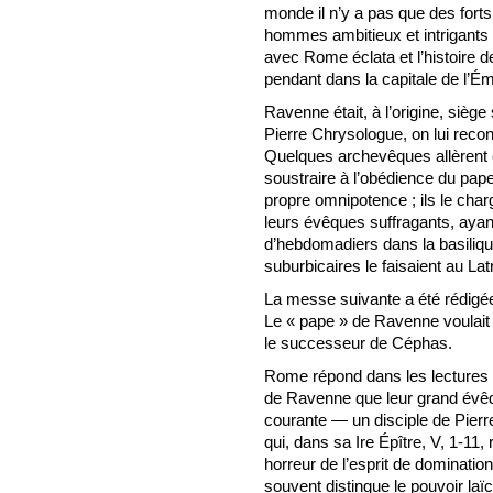
monde il n’y a pas que des forts,
hommes ambitieux et intrigants 
avec Rome éclata et l’histoire 
pendant dans la capitale de l’Émi
Ravenne était, à l’origine, sièg
Pierre Chrysologue, on lui recon
Quelques archevêques allèrent en
soustraire à l’obédience du pape
propre omnipotence ; ils le cha
leurs évêques suffragants, ayant
d’hebdomadiers dans la basiliq
suburbicaires le faisaient au Lat
La messe suivante a été rédigé
Le « pape » de Ravenne voulait s
le successeur de Céphas.
Rome répond dans les lectures 
de Ravenne que leur grand évêque
courante — un disciple de Pierre
qui, dans sa Ire Épître, V, 1-11
horreur de l’esprit de domination 
souvent distingue le pouvoir laïc