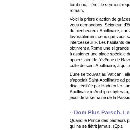
tombeau, il émit le serment req
romain.
Voici la prière d’action de grâc
vous demandons, Seigneur, d’êtr
du bienheureux Apollinaire, car
favorablement ceux que vous sa
intercesseur ». Les habitants d
obtinrent à Rome une si grande
à assigner une place spéciale d
apocrisiaire de l’évêque de Raven
culte de saint Apollinaire, à qui 
L’une se trouvait au Vatican ; el
s’appelait Saint-Apollinaire ad pa
disait édifiée par Hadrien Ier ; 
Apollinaire in Archipresbyteratu,
jeudi de la semaine de la Passio
Dom Pius Parsch, Le 
Quand le Prince des pasteurs pa
qui ne se flétrit jamais. (Ép.).