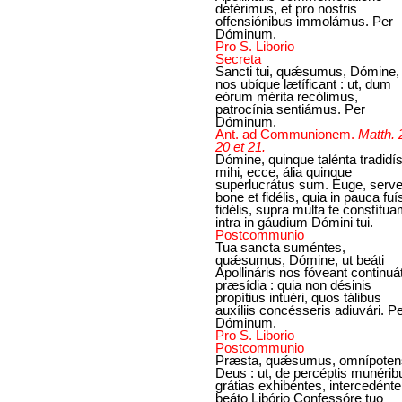
deférimus, et pro nostris
offensiónibus immolámus. Per
Dóminum.
Pro S. Liborio
Secreta
Sancti tui, quǽsumus, Dómine,
nos ubíque lætíficant : ut, dum
eórum mérita recólimus,
patrocínia sentiámus. Per
Dóminum.
Ant. ad Communionem.
Matth. 
20 et 21.
Dómine, quinque talénta tradidís
mihi, ecce, ália quinque
superlucrátus sum. Euge, serv
bone et fidélis, quia in pauca fuís
fidélis, supra multa te constítua
intra in gáudium Dómini tui.
Postcommunio
Tua sancta suméntes,
quǽsumus, Dómine, ut beáti
Apollináris nos fóveant continuá
præsídia : quia non désinis
propítius intuéri, quos tálibus
auxíliis concésseris adiuvári. P
Dóminum.
Pro S. Liborio
Postcommunio
Præsta, quǽsumus, omnípoten
Deus : ut, de percéptis munérib
grátias exhibéntes, intercedénte
beáto Libório Confessóre tuo