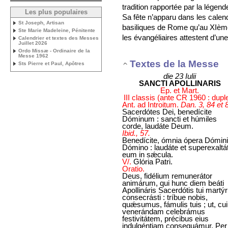
tradition rapportée par la légend
Les plus populaires
Sa fête n’apparu dans les calen
St Joseph, Artisan
basiliques de Rome qu’au XIème
Ste Marie Madeleine, Pénitente
les évangéliaires attestent d’une
Calendrier et textes des Messes
Juillet 2026
Ordo Missæ - Ordinaire de la
Messe 1962
Textes de la Messe
Sts Pierre et Paul, Apôtres
die 23 Iulii
SANCTI APOLLINARIS
Ep. et Mart.
III classis (ante CR 1960 : dupl
Ant. ad Introitum.
Dan. 3, 84 et 
Sacerdótes Dei, benedícite
Dóminum : sancti et húmiles
corde, laudáte Deum.
Ibid., 57.
Benedícite, ómnia ópera Dómini
Dómino : laudáte et superexaltá
eum in sǽcula.
V/.
Glória Patri.
Oratio.
Deus, fidélium remunerátor
animárum, qui hunc diem beáti
Apollináris Sacerdótis tui martýr
consecrásti : tríbue nobis,
quǽsumus, fámulis tuis ; ut, cu
venerándam celebrámus
festivitátem, précibus eius
indulgéntiam consequámur. Per