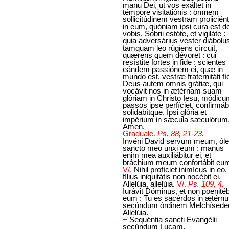
manu Dei, ut vos exáltet in
témpore visitatiónis : omnem
sollicitúdinem vestram proiicién
in eum, quóniam ipsi cura est d
vobis. Sobrii estóte, et vigiláte :
quia adversárius vester diábolu
tamquam leo rúgiens círcuit,
quærens quem dévoret : cui
resístite fortes in fide : scientes
eándem passiónem ei, quæ in
mundo est, vestræ fraternitáti fíe
Deus autem omnis grátiæ, qui
vocávit nos in ætérnam suam
glóriam in Christo Iesu, módic
passos ipse perfíciet, confirmáb
solidabítque. Ipsi glória et
impérium in sǽcula sæculórum
Amen.
Graduale.
Ps. 88, 21-23.
Invéni David servum meum, ól
sancto meo unxi eum : manus
enim mea auxiliábitur ei, et
bráchium meum confortábit eu
V/.
Nihil profíciet inimícus in eo,
fílius iniquitátis non nocébit ei.
Allelúia, allelúia.
V/.
Ps. 109, 4.
Iurávit Dóminus, et non poenitéb
eum : Tu es sacérdos in ætérn
secúndum órdinem Melchísede
Allelúia.
+
Sequéntia sancti Evangélii
secúndum Lucam.