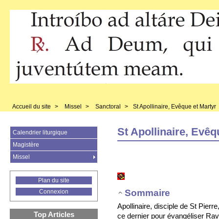
Accueil du site
>
Missel
>
Sanctoral
>
St Apollinaire, Evêque et Martyr
St Apollinaire, Evêq
Calendrier liturgique
Magistère
Missel
Plan du site
Sommaire
Connexion
Apollinaire, disciple de St Pierr
Top Articles
ce dernier pour évangéliser Rav