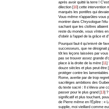
après avoir quitté la terre ! C’es
dilection
[
10
]
cette intervention 
marqués les pontifes qui devaie
Vous-même n’apparûtes-vous pas
montrer dans Chrysologue l’élu de
sachant que les cloîtres allaient
reste du monde, vous vîntes en 
d’obéir à l’appel de la grâce et d
Pourquoi faut-il qu’enivré de fav
successeurs, que ne désignait pl
tôt les leçons laissées par vous
pas se trouver assez grande d’o
place à la droite de la mère
[
11
]
douze siècles et plus peut-être
[
protéger contre les lamentables
Rome, avertie par de trop regret
sacrilèges ambitions des Guiber
du texte sacré : Il s’éleva une c
passer pour le plus grand
[
13
]
? 
significatif et plus touchant, po
de Pierre même en l’Épître : « Le
supplie, moi vieillard comme eu