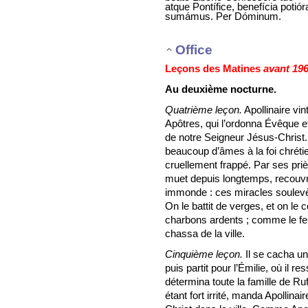
atque Pontífice, benefícia potiór
sumámus. Per Dóminum.
Office
Leçons des Matines
avant 19
Au deuxième nocturne.
Quatrième leçon.
Apollinaire vi
Apôtres, qui l’ordonna Évêque e
de notre Seigneur Jésus-Christ.
beaucoup d’âmes à la foi chrétien
cruellement frappé. Par ses pr
muet depuis longtemps, recouvra l
immonde : ces miracles soulevèr
On le battit de verges, et on le
charbons ardents ; comme le feu 
chassa de la ville.
Cinquième leçon.
Il se cacha un
puis partit pour l’Émilie, où il re
détermina toute la famille de Ruf
étant fort irrité, manda Apollinair