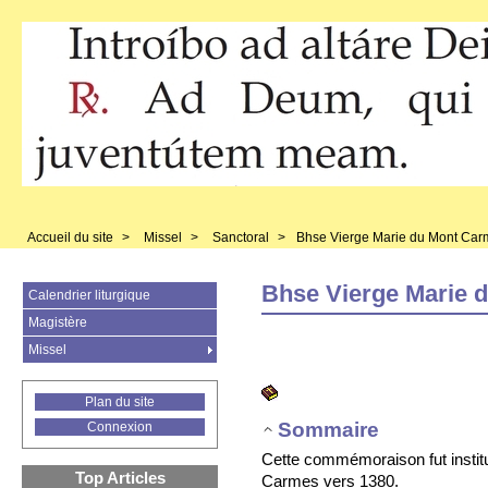
Accueil du site
>
Missel
>
Sanctoral
>
Bhse Vierge Marie du Mont Car
Bhse Vierge Marie 
Calendrier liturgique
Magistère
Missel
Plan du site
Sommaire
Connexion
Cette commémoraison fut instit
Top Articles
Carmes vers 1380.