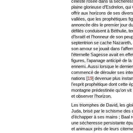
céleste rosée dans la sécheresse
plaine glorieuse d’Esdrelon, qui
offrir aux horizons de ses dive
vallées, que les prophétiques fig
annoncée dès le premier jour du
défilés conduisent à Béthulie, ter
d’Israël et l’honneur de son peu
septentrion se cache Nazareth, b
son amour se jouait dans l’affe
l’éternelle Sagesse avait en effe
figures, l’apanage anticipé de la f
ennemi. Aussi lorsque le dernier 
commencé de dérouler ses inter
nations
[
19
]
devenue plus instan
l’esprit prophétique dont cette
montagne prédestinée qu’on vit 
et observer l’horizon.
Les triomphes de David, les gloi
Juda, brisé par le schisme des 
d’échapper à ses mains ; Baal ré
une sécheresse persistante épu
et animaux près de leurs citerne