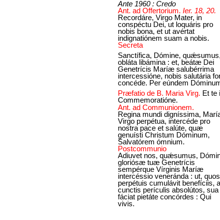
Ante 1960 : Credo
Ant. ad Offertorium.
Ier. 18, 20.
Recordáre, Virgo Mater, in
conspéctu Dei, ut loquáris pro
nobis bona, et ut avértat
indignatiónem suam a nobis.
Secreta
Sanctífica, Dómine, quǽsumus
obláta libámina : et, beátæ Dei
Genetrícis Maríæ salubérrima
intercessióne, nobis salutária fo
concéde. Per eúndem Dóminu
Præfatio de B. Maria Virg.
Et te 
Commemoratióne.
Ant. ad Communionem.
Regina mundi digníssima, Marí
Virgo perpétua, intercéde pro
nostra pace et salúte, quæ
genuísti Christum Dóminum,
Salvatórem ómnium.
Postcommunio
Adiuvet nos, quǽsumus, Dómin
gloriósæ tuæ Genetrícis
sempérque Vírginis Maríæ
intercéssio veneránda : ut, quos
perpétuis cumulávit benefíciis, 
cunctis perículis absolútos, sua
fáciat pietáte concórdes : Qui
vivis.