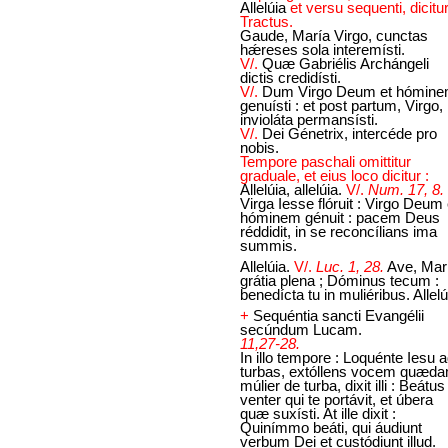
Allelúia
et versu sequenti, dicitu
Tractus.
Gaude, María Virgo, cunctas
hǽreses sola interemísti.
V/.
Quæ Gabriélis Archángeli
dictis credidísti.
V/.
Dum Virgo Deum et hómin
genuísti : et post partum, Virgo,
invioláta permansísti.
V/.
Dei Génetrix, intercéde pro
nobis.
Tempore paschali omittitur
graduale, et eius loco dicitur :
Allelúia, allelúia.
V/.
Num. 17, 8.
Virga Iesse flóruit : Virgo Deum 
hóminem génuit : pacem Deus
réddidit, in se reconcílians ima
summis.
Allelúia.
V/.
Luc. 1, 28.
Ave, Mar
grátia plena ; Dóminus tecum :
benedícta tu in muliéribus. Allelú
+
Sequéntia sancti Evangélii
secúndum Lucam.
11,27-28.
In illo tempore : Loquénte Iesu 
turbas, extóllens vocem quæd
múlier de turba, dixit illi : Beátus
venter qui te portávit, et úbera
quæ suxísti. At ille dixit :
Quinímmo beáti, qui áudiunt
verbum Dei et custódiunt illud.