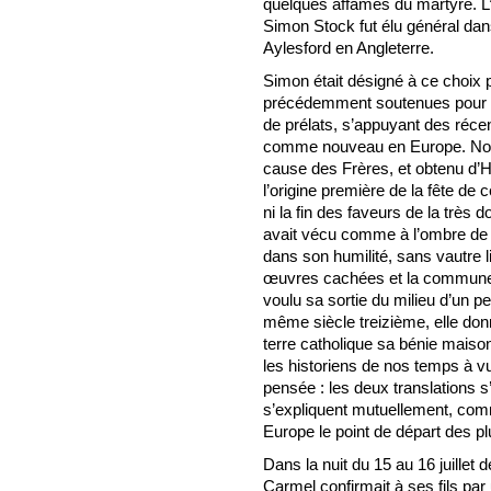
quelques affamés du martyre. 
Simon Stock fut élu général dan
Aylesford en Angleterre.
Simon était désigné à ce choix p
précédemment soutenues pour l
de prélats, s’appuyant des récen
comme nouveau en Europe. Notr
cause des Frères, et obtenu d’Ho
l’origine première de la fête de 
ni la fin des faveurs de la très 
avait vécu comme à l’ombre de
dans son humilité, sans vautre li
œuvres cachées et la commune 
voulu sa sortie du milieu d’un p
même siècle treizième, elle don
terre catholique sa bénie mais
les historiens de nos temps à vu
pensée : les deux translations 
s’expliquent mutuellement, comme
Europe le point de départ des pl
Dans la nuit du 15 au 16 juillet
Carmel confirmait à ses fils par u