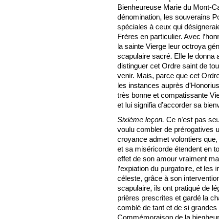
Bienheureuse Marie du Mont-Carm
dénomination, les souverains P
spéciales à ceux qui désigneraie
Frères en particulier. Avec l’hon
la sainte Vierge leur octroya g
scapulaire sacré. Elle le donna 
distinguer cet Ordre saint de to
venir. Mais, parce que cet Ordre
les instances auprès d’Honorius I
très bonne et compatissante Vie
et lui signifia d’accorder sa bien
Sixième leçon.
Ce n’est pas seu
voulu combler de prérogatives un
croyance admet volontiers que,
et sa miséricorde étendent en tou
effet de son amour vraiment mat
l’expiation du purgatoire, et les i
céleste, grâce à son interventio
scapulaire, ils ont pratiqué de 
prières prescrites et gardé la ch
comblé de tant et de si grandes 
Commémoraison de la bienheure