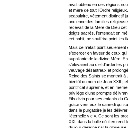
avait obtenu en ces régions nou
et mère de tout l’Ordre religieux
scapulaire, vêtement distinctif j
ancienne des familles religieus
recevait de la Mère de Dieu cet 
doigts sacrés, l’entendait en m
cet habit, ne souffrira point les
Mais ce n’était point seulement 
s’exercer en faveur de ceux qui 
suppliante de la divine Mère. E
s’élevaient au ciel d’ardentes pr
veuvage désastreux et prolongé q
Reine des Saints se montrait à 
bientôt du nom de Jean XXII ; el
pontificat suprême, et en même 
privilège d’une prompte délivran
Fils divin pour ses enfants du C
grâce vers eux le samedi qui sui
dans le purgatoire je les délivr
l’éternelle vie ». Ce sont les p
XXII dans la bulle où il en rend 
du jour désigné par la glorieuse 