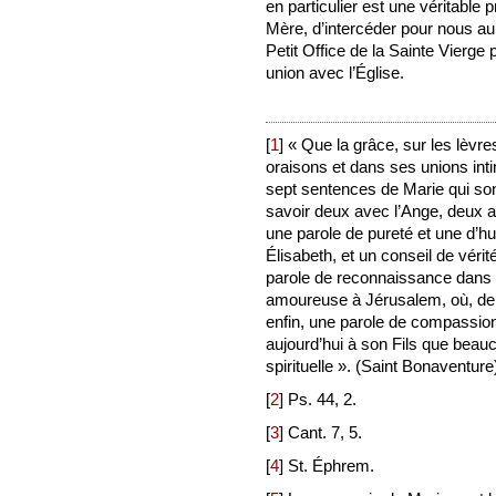
en particulier est une véritable 
Mère, d’intercéder pour nous a
Petit Office de la Sainte Vierge 
union avec l’Église.
[
1
]
« Que la grâce, sur les lèvre
oraisons et dans ses unions int
sept sentences de Marie qui sont
savoir deux avec l’Ange, deux a
une parole de pureté et une d’hu
Élisabeth, et un conseil de véri
parole de reconnaissance dans s
amoureuse à Jérusalem, où, depu
enfin, une parole de compassion
aujourd’hui à son Fils que beauco
spirituelle ». (Saint Bonaventure
[
2
]
Ps. 44, 2.
[
3
]
Cant. 7, 5.
[
4
]
St. Éphrem.