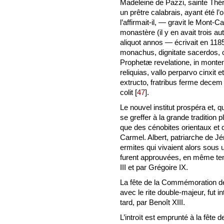
Madeleine de Pazzi, sainte Thér
un prêtre calabrais, ayant été l’
l’affirmait-il, — gravit le Mont-
monastère (il y en avait trois au
aliquot annos — écrivait en 11
monachus, dignitate sacerdos, ca
Prophetæ revelatione, in monte
reliquias, vallo perparvo cinxit e
extructo, fratribus ferme decem
colit
[
47
]
.
Le nouvel institut prospéra et, 
se greffer à la grande tradition 
que des cénobites orientaux et
Carmel. Albert, patriarche de J
ermites qui vivaient alors sous
furent approuvées, en même temp
III et par Grégoire IX.
La fête de la Commémoration d
avec le rite double-majeur, fut 
tard, par Benoît XIII.
L’introït est emprunté à la fête