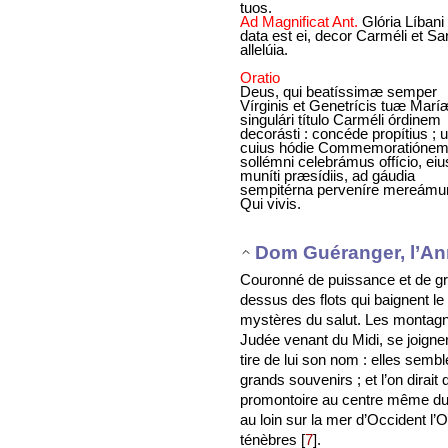
tuos.
Ad Magnificat Ant.
Glória Líbani
data est ei, decor Carméli et Sa
allelúia.
Oratio
Deus, qui beatíssimæ semper
Vírginis et Genetrícis tuæ Marí
singulári título Carméli órdinem
decorásti : concéde propítius ; u
cuius hódie Commemoratióne
sollémni celebrámus offício, eiu
muníti præsídiis, ad gáudia
sempitérna perveníre mereámur
Qui vivis.
Dom Guéranger, l’An
Couronné de puissance et de gr
dessus des flots qui baignent le
mystères du salut. Les montagn
Judée venant du Midi, se joigne
tire de lui son nom : elles sembl
grands souvenirs ; et l’on dirait
promontoire au centre même du l
au loin sur la mer d’Occident l’O
ténèbres
[
7
]
.