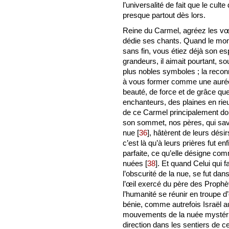
l’universalité de fait que le cul
presque partout dès lors.
Reine du Carmel, agréez les vœux
dédie ses chants. Quand le mon
sans fin, vous étiez déjà son es
grandeurs, il aimait pourtant, s
plus nobles symboles ; la reconn
à vous former comme une auréol
beauté, de force et de grâce que 
enchanteurs, des plaines en rieu
de ce Carmel principalement dont
son sommet, nos pères, qui sav
nue
[
36
]
, hâtèrent de leurs dési
c’est là qu’à leurs prières fut 
parfaite, ce qu’elle désigne c
nuées
[
38
]
. Et quand Celui qui f
l’obscurité de la nue, se fut da
l’œil exercé du père des Prophè
l’humanité se réunir en troupe d
bénie, comme autrefois Israël a
mouvements de la nuée mystér
direction dans les sentiers de ce