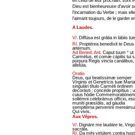
en celui de leur prochain, sont 
Dieu est bienheureuse d’avoir se
l’incarnation du Verbe ; mais el
l’aimant toujours, de le garder e
A Laudes.
V/.
Diffúsa est grátia in lábiis tui
R/.
Proptérea benedíxit te Deus 
ætérnum.
Ad Bened. Ant.
Caput tuum
*
ut
Carmélus, et comæ cápitis tui s
púrpura Regis vincta canálibus,
allelúia.
Oratio
Deus, qui beatíssimæ semper
Vírginis et Genetrícis tuæ Marí
singulári título Carméli órdinem
decorásti : concéde propítius ; u
cuius hódie Commemoratióne
sollémni celebrámus offício, eiu
muníti præsídiis, ad gáudia
sempitérna perveníre mereámur
Qui vivis.
Aux Vêpres.
V/.
Dignáre me laudáre te, Virgo
sacráta.
R/.
Da mihi virtútem contra hos