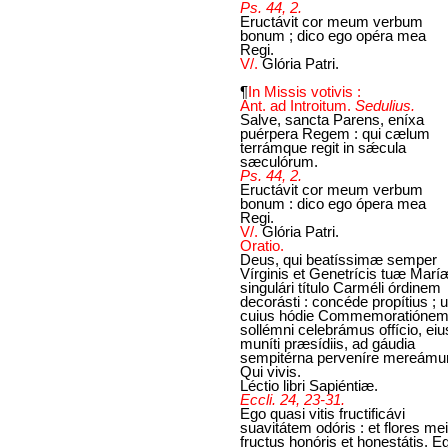
Ps. 44, 2.
Eructávit cor meum verbum
bonum ; dico ego opéra mea
Regi.
V/.
Glória Patri.
¶
In Missis votivis :
Ant. ad Introitum.
Sedulius.
Salve, sancta Parens, eníxa
puérpera Regem : qui cælum
terrámque regit in sǽcula
sæculórum.
Ps. 44, 2.
Eructávit cor meum verbum
bonum : dico ego ópera mea
Regi.
V/.
Glória Patri.
Oratio.
Deus, qui beatíssimæ semper
Vírginis et Genetrícis tuæ Marí
singulári título Carméli órdinem
decorásti : concéde propítius ; u
cuius hódie Commemoratióne
sollémni celebrámus offício, eiu
muníti præsídiis, ad gáudia
sempitérna perveníre mereámur
Qui vivis.
Léctio libri Sapiéntiæ.
Eccli. 24, 23-31.
Ego quasi vitis fructificávi
suavitátem odóris : et flores mei
fructus honóris et honestátis. E