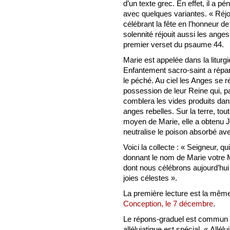
d’un texte grec. En effet, il a 
avec quelques variantes. « Réj
célébrant la fête en l’honneur d
solennité réjouit aussi les anges 
premier verset du psaume 44.
Marie est appelée dans la liturg
Enfantement sacro-saint a répar
le péché. Au ciel les Anges se r
possession de leur Reine qui, pa
comblera les vides produits dan
anges rebelles. Sur la terre, tout
moyen de Marie, elle a obtenu Jés
neutralise le poison absorbé ave
Voici la collecte : « Seigneur, q
donnant le nom de Marie votre M
dont nous célébrons aujourd’hui
joies célestes ».
La première lecture est la mê
Conception, le 7 décembre
.
Le répons-graduel est commun à la
alléluiatique est spécial. « Allé