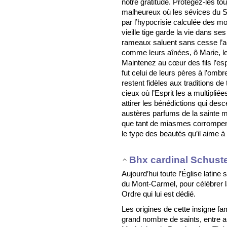
notre gratitude. Protégez-les t
malheureux où les sévices du Sa
par l’hypocrisie calculée des 
vieille tige garde la vie dans s
rameaux saluent sans cesse l’a
comme leurs aînées, ô Marie, les 
Maintenez au cœur des fils l’espr
fut celui de leurs pères à l’ombr
restent fidèles aux traditions d
cieux où l’Esprit les a multipli
attirer les bénédictions qui des
austères parfums de la sainte mo
que tant de miasmes corrompent 
le type des beautés qu’il aime à
Bhx cardinal Schust
Aujourd’hui toute l’Église latine
du Mont-Carmel, pour célébrer 
Ordre qui lui est dédié.
Les origines de cette insigne fam
grand nombre de saints, entre au