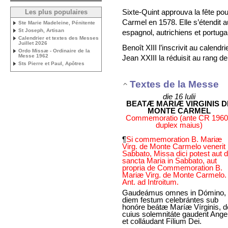
Sixte-Quint approuva la fête pour
Les plus populaires
Carmel en 1578. Elle s’étendit a
Ste Marie Madeleine, Pénitente
St Joseph, Artisan
espagnol, autrichiens et portuga
Calendrier et textes des Messes
Juillet 2026
Benoît XIII l’inscrivit au cale
Ordo Missæ - Ordinaire de la
Messe 1962
Jean XXIII la réduisit au rang
Sts Pierre et Paul, Apôtres
Textes de la Messe
die 16 Iulii
BEATÆ MARIÆ VIRGINIS D
MONTE CARMEL
Commemoratio (ante CR 1960
duplex maius)
¶
Si commemoration B. Mariæ
Virg. de Monte Carmelo venerit 
Sabbato, Missa dici potest aut 
sancta Maria in Sabbato, aut
propria de Commemoration B.
Mariæ Virg. de Monte Carmelo.
Ant. ad Introitum.
Gaudeámus omnes in Dómino,
diem festum celebrántes sub
honóre beátæ Maríæ Vírginis, d
cuius solemnitáte gaudent Angel
et colláudant Fílium Dei.