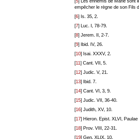
[
5
]
Les ennemis de Marie sont le
empêcher le règne de son Fils d
[
6
]
Is. 35, 2.
[
7
]
Luc. I, 78-79.
[
8
]
Jerem. II, 2-7.
[
9
]
Ibid. IV, 26.
[
10
]
Isai. XXXV, 2.
[
11
]
Cant. VII, 5.
[
12
]
Judic. V, 21.
[
13
]
Ibid. 7.
[
14
]
Cant. VI, 3, 9.
[
15
]
Judic. VII, 36-40.
[
16
]
Judith, XV, 10.
[
17
]
Hieron. Epist. XLVI, Paulae
[
18
]
Prov. VIII, 22-31.
[
19
]
Gen. XLIX, 10.