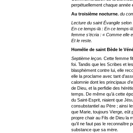
perpétuellement chaque année en
Au troisième nocturne.
du co
Lecture du saint Évangile selon 
En ce temps-là : En ce temps-là 
femme s’écria : « Comme elle e
Et le reste.
Homélie de saint Bède le Véné
Septième leçon.
Cette femme fit
foi. Tandis que les Scribes et le
blasphèment contre lui, elle rec
elle la proclame avec tant d’assu
calomnie dont les principaux d’en
de Dieu, et la perfidie des hérét
temps. De même qu’à cette époq
du Saint-Esprit, niaient que Jésu
consubstantiel au Père ; ainsi le
que Marie, toujours Vierge, eût p
propre chair au Fils de Dieu l
qu’il ne faut pas le reconnaître 
substance que sa mère.