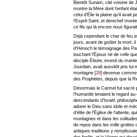
Bientôt Sunam, cité voisine de J
montre la Mère dont l’enfant ét
celui d’Élie la plaine qu’il avai
l’Esprit-Saint, et derechef mont
ce fils qui là encore nous figurai
Déjà cependant le char de feu av
jours, avant de goûter la mort, i
d’Hénoch le témoignage des Patr
touchant l’Époux né de celle que 
disciple Élisée, investi du mante
Jourdain, avait aussitôt pris l
montagne
[
28
]
devenue comme la 
des Prophètes, depuis que la Re
Désormais le Carmel fut sacré 
l’humanité tenaient le regard au
descendants d’Israël, philosoph
adorer le Dieu sans idole et mé
d’élite de l’Église de l’attente, 
montagnes et dans les solitude
de repos dans les mille grottes q
antiques traditions y remplissaie
des forêts, et la Vierge qui dev