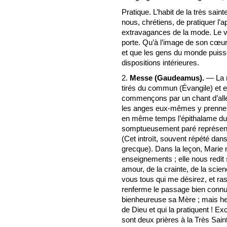
Pratique. L’habit de la très sain
nous, chrétiens, de pratiquer l’
extravagances de la mode. Le v
porte. Qu’à l’image de son cœur,
et que les gens du monde puisse
dispositions intérieures.
2.
Messe (Gaudeamus).
— La m
tirés du commun (Évangile) et e
commençons par un chant d’allég
les anges eux-mêmes y prennent p
en même temps l’épithalame du 
somptueusement paré représente
(Cet introït, souvent répété dans 
grecque). Dans la leçon, Marie 
enseignements ; elle nous redit 
amour, de la crainte, de la scie
vous tous qui me désirez, et ra
renferme le passage bien conn
bienheureuse sa Mère ; mais he
de Dieu et qui la pratiquent ! E
sont deux prières à la Très Sain