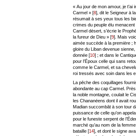
« Au jour de mon amour, je t’ai i
Carmel »
[
8
]
, dit le Seigneur à 
résumait à ses yeux tous les bi
crimes du peuple élu menacent d’
Carmel désert, s’écrie le Prophèt
la fureur de Dieu »
[
9
]
. Mais voic
aimée succède à la première ; hui
gloire du Liban devenue sienne, 
donnée
[
10
]
; et dans le Cantiqu
pour l’Époux celle qui sans reto
comme le Carmel, et sa chevelu
roi tressés avec soin dans les 
La pêche des coquillages fourniss
abondante au cap Carmel. Près d
la noble montagne, coulait le Ci
les Chananéens dont il avait ro
Madian succombât à son tour da
puissance de celle qu’on appelai
pour le funeste serpent de l’Éd
marché qu’au nom de la femme
bataille
[
14
]
, et dont le signe ava