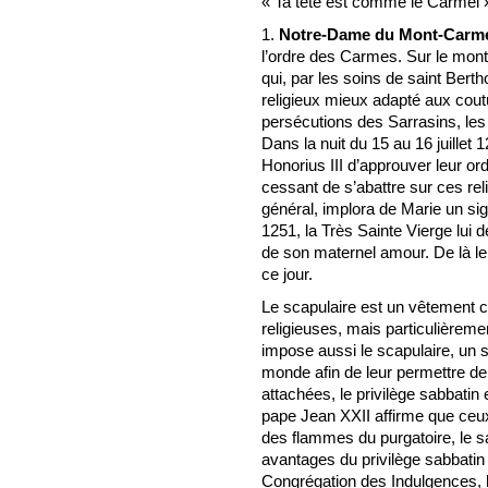
« Ta tête est comme le Carmel 
1.
Notre-Dame du Mont-Carme
l’ordre des Carmes. Sur le mon
qui, par les soins de saint Berth
religieux mieux adapté aux cout
persécutions des Sarrasins, les
Dans la nuit du 15 au 16 juillet
Honorius III d’approuver leur or
cessant de s’abattre sur ces rel
général, implora de Marie un sign
1251, la Très Sainte Vierge lui
de son maternel amour. De là le
ce jour.
Le scapulaire est un vêtement
religieuses, mais particulièreme
impose aussi le scapulaire, un 
monde afin de leur permettre de
attachées, le privilège sabbatin 
pape Jean XXII affirme que ceux 
des flammes du purgatoire, le 
avantages du privilège sabbatin
Congrégation des Indulgences, le