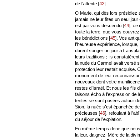
de l’attente
[
42
]
.
O Marie, qui dès lors présidiez 
jamais ne leur fîtes un seul jour
est par vous descendu
[
44
]
, ce
toute la terre, que vous couvr
les bénédictions
[
45
]
. Vos antiqu
l’heureuse expérience, lorsque, 
durent songer un jour à transpl
leurs traditions ; ils constatèr
la nuée du Carmel avait versé s
protection leur restait acquise. C
monument de leur reconnaissanc
nouveaux dont votre munificen
restes d’Israël. Et nous les fils 
faisons écho à l’expression de l
tentes se sont posées autour des
Sion, la nuée s’est épanchée de
précieuses
[
46
]
, refoulant à l’a
du séjour de l’expiation.
En même temps donc que nous j
la leur, daignez, Mère de la divi