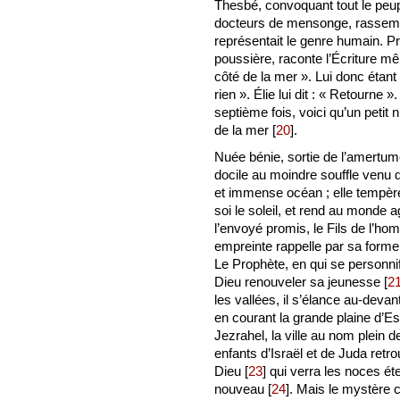
Thesbé, convoquant tout le peup
docteurs de mensonge, rassembl
représentait le genre humain. Pr
poussière, raconte l’Écriture mêm
côté de la mer ». Lui donc étant a
rien ». Élie lui dit : « Retourne ». 
septième fois, voici qu’un peti
de la mer
[
20
]
.
Nuée bénie, sortie de l’amertume
docile au moindre souffle venu 
et immense océan ; elle tempère 
soi le soleil, et rend au monde a
l’envoyé promis, le Fils de l’h
empreinte rappelle par sa forme a
Le Prophète, en qui se personnif
Dieu renouveler sa jeunesse
[
2
les vallées, il s’élance au-devant
en courant la grande plaine d’Es
Jezrahel, la ville au nom plein d
enfants d’Israël et de Juda retro
Dieu
[
23
]
qui verra les noces ét
nouveau
[
24
]
. Mais le mystère c