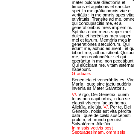
mater pulchræ dilectiónis et
timóris et agnitiónis et sanctæ
spei. In me grátia omnis viæ et
veritátis : in me omnis spes vit
et virtútis. Transíte ad me, omn
qui concupíscitis me, et a
generatiónibus meis implémini.
Spíritus enim meus super mel
dulcis, et heréditas mea super
mel et favum. Memória mea in
generatiónes sæculórum. Qui
edunt me, adhuc esúrient : et qu
bibunt me, adhuc sítient. Qui au
me, non confundétur : et qui
operántur in me, non peccábunt
Qui elúcidant me, vitam ætérn
habébunt.
Graduale.
Benedícta et venerábilis es, Vir
María : quæ sine tactu pudóris
invénia es Mater Salvatóris.
V/.
Virgo, Dei Génetrix, quem
totus non capit orbis, in tua se
clausit víscera factus homo.
Allelúia, allelúia.
V/.
Per te, Dei
Génetrix, nobis est vita pérdita
data : quæ de cælo suscepísti
prolem, et mundo genuísti
Salvatórem. Allelúia.
In missis votivis post
Septuagesimam, ommissis