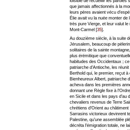
loisible de recueillir les paroles 
que jamais affectionnés à la mo
leurs pères avaient vécu d’espér
Élie avait vu la nuée monter de l
très pure Vierge, et leur valut 
Mont-Carmel
[
35
]
.
Au douzième siècle, à la suite d
Jérusalem, beaucoup de pèleri
solitaires de la sainte montagne,
plus érémitique que conventuell
habitudes des Occidentaux ; ce f
patriarche d’Antioche, les réuni
Berthold qui, le premier, reçut à 
Bienheureux Albert, patriarche 
acheva dans les premières anné
donnant une Règle fixe à l’Ord
en Sicile et dans les pays d’au d
chevaliers revenus de Terre Sa
chrétiens d’Orient au châtiment 
Sarrasins victorieux devinrent t
Palestine, qu’une assemblée plé
décréta l’émigration totale, ne l