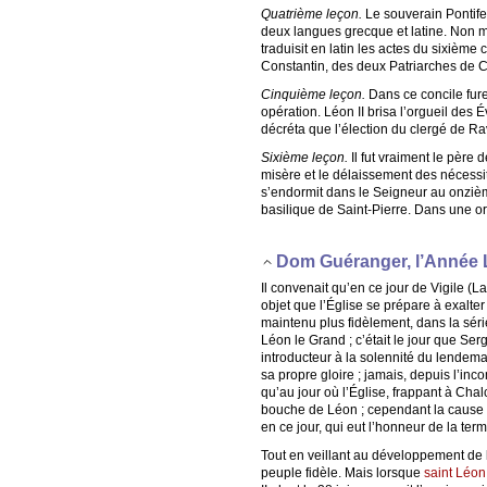
Quatrième leçon.
Le souverain Pontife L
deux langues grecque et latine. Non m
traduisit en latin les actes du sixièm
Constantin, des deux Patriarches de C
Cinquième leçon.
Dans ce concile fure
opération. Léon II brisa l’orgueil des
décréta que l’élection du clergé de Rav
Sixième leçon.
Il fut vraiment le père 
misère et le délaissement des nécessit
s’endormit dans le Seigneur au onzième 
basilique de Saint-Pierre. Dans une ord
Dom Guéranger, l’Année 
Il convenait qu’en ce jour de Vigile (L
objet que l’Église se prépare à exalte
maintenu plus fidèlement, dans la séri
Léon le Grand ; c’était le jour que Serg
introducteur à la solennité du lendem
sa propre gloire ; jamais, depuis l’in
qu’au jour où l’Église, frappant à Cha
bouche de Léon ; cependant la cause éta
en ce jour, qui eut l’honneur de la ter
Tout en veillant au développement de l
peuple fidèle. Mais lorsque
saint Léon