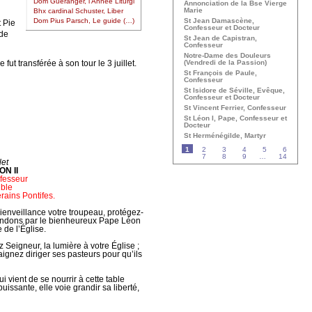
Dom Guéranger, l’Année Liturgi
Annonciation de la Bse Vierge
Marie
Bhx cardinal Schuster, Liber
St Jean Damascène,
Dom Pius Parsch, Le guide (…)
t Pie
Confesseur et Docteur
 de
St Jean de Capistran,
Confesseur
Notre-Dame des Douleurs
fut transférée à son tour le 3 juillet.
(Vendredi de la Passion)
St François de Paule,
Confesseur
St Isidore de Séville, Evêque,
Confesseur et Docteur
St Vincent Ferrier, Confesseur
St Léon I, Pape, Confesseur et
Docteur
St Herménégilde, Martyr
1
2
3
4
5
6
7
8
9
…
14
let
ON II
fesseur
ble
ins Pontifes.
bienveillance votre troupeau, protégez-
mandons par le bienheureux Pape Léon
de l’Église.
 Seigneur, la lumière à votre Église ;
aignez diriger ses pasteurs pour qu’ils
 vient de se nourrir à cette table
uissante, elle voie grandir sa liberté,