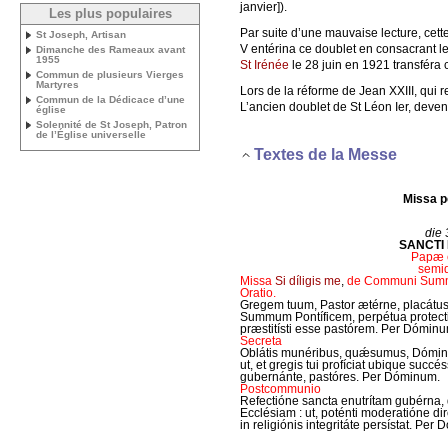
janvier]).
Les plus populaires
Par suite d’une mauvaise lecture, cette
St Joseph, Artisan
V entérina ce doublet en consacrant le 
Dimanche des Rameaux avant
1955
St Irénée
le 28 juin en 1921 transféra ce
Commun de plusieurs Vierges
Martyres
Lors de la réforme de Jean XXIII, qui re
Commun de la Dédicace d’une
L’ancien doublet de St Léon Ier, devenu
église
Solennité de St Joseph, Patron
de l’Église universelle
Textes de la Messe
Missa p
die 3
SANCTI 
Papæ e
semi
Missa
Si díligis me
,
de Communi Summ
Oratio.
Gregem tuum, Pastor ætérne, placátus
Summum Pontíficem, perpétua protecti
præstitísti esse pastórem. Per Dómin
Secreta
Oblátis munéribus, quǽsumus, Dómine
ut, et gregis tui profíciat ubique succéss
gubernánte, pastóres. Per Dóminum.
Postcommunio
Refectióne sancta enutrítam gubérna
Ecclésiam : ut, poténti moderatióne diré
in religiónis integritáte persístat. Pe