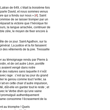
atran de 649, c’était la troisième fois
me parle David, et nous sommes venus
ure qui a fondu sur nous »
[
4
]
. Saint
t commise de se laisser tromper par un
parait la victoire que l’héroïque foi
eurs, la langue arrachée, continuer de
ble zèle, le moyen de fixer encore à
ête de ce jour. Saint Agathon, sur la
néral. La justice et la foi faisaient
oi des vêtements de ta joie. Tressaille
er au témoignage rendu par Pierre à
stin, et de cet autre Léon, pontife
ils avaient vengé dans notre
té des natures sans laquelle il n’eût
 avec rage : c’est qu’au jour du grand
lier le genou comme tout l’enfer, sa
ait en cette chair d’autre impulsion,
, dût-elle en garder tout le reste ; et
avec le Verbe divin qu’une vaine
, est promulgué authentiquement
tre-Dame consomme l’écrasement de la
nt au triomphe ! Quels