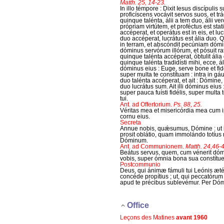
Matth. 25, 14-23.
In illo témpore : Dixit Iesus discípul
proficíscens vocávit servos suos, et trád
quinque talénta, álii a tem duo, álii
própriam virtútem, et proféctus est stat
accéperat, et operátus est in eis, et luc
duo accéperat, lucrátus est ália duo. 
in terram, et abscóndit pecúniam dómin
dóminus servórum illórum, et pósuit r
quinque talénta accéperat, óbtulit áli
quinque talénta tradidísti mihi, ecce, á
dóminus eius : Euge, serve bone et fidél
super multa te constítuam : intra in gá
duo talénta accéperat, et ait : Dómine, 
duo lucrátus sum. Ait illi dóminus eius 
super pauca fuísti fidélis, super multa
tui.
Ant. ad Offertorium.
Ps. 88, 25.
Véritas mea et misericórdia mea cum i
cornu eius.
Secreta
Annue nobis, quǽsumus, Dómine : ut i
prosit oblátio, quam immolándo totíus mu
Dóminum.
Ant. ad Communionem.
Matth. 24,46-4
Beátus servus, quem, cum vénerit dómi
vobis, super ómnia bona sua constítu
Postcommunio
Deus, qui ánimæ fámuli tui Leónis ætér
concéde propítius ; ut, qui peccatóru
apud te précibus sublevémur. Per Dó
Office
Leçons des Matines
avant 1960