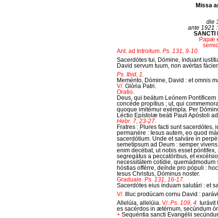
Missa a
die 3
ante 1921 : 
SANCTI L
Papæ e
semid
Ant. ad Introitum.
Ps. 131, 9-10.
Sacerdótes tui, Dómine, índuant iustítia
David servum tuum, non avértas fáciem 
Ps. Ibid, 1.
Meménto, Dómine, David : et omnis ma
V/.
Glória Patri.
Oratio.
Deus, qui beátum Leónem Pontíficem 
concéde propítius ; ut, qui commemorat
quoque imitémur exémpla. Per Dómin
Léctio Epístolæ beáti Pauli Apóstoli 
Hebr. 7, 23-27.
Fratres : Plures facti sunt sacerdótes,
permanére : Iesus autem, eo quod má
sacerdótium. Unde et salváre in perp
semetípsum ad Deum : semper vivens a
enim decébat, ut nobis esset póntifex,
segregátus a peccatóribus, et excélsio
necessitátem cotídie, quemádmodum sac
hóstias offérre, deínde pro pópuli : ho
Iesus Christus, Dóminus noster.
Graduale.
Ps. 131, 16-17.
Sacerdótes eius índuam salutári : et sa
V/.
Illuc prodúcam cornu David : paráv
Allelúia, allelúia.
V/.
Ps. 109, 4.
Iurávit
es sacérdos in ætérnum, secúndum ór
+
Sequéntia sancti Evangélii secúnd