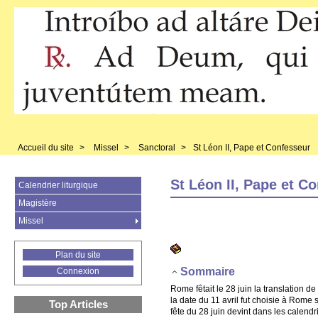
Accueil du site
>
Missel
>
Sanctoral
>
St Léon II, Pape et Confesseur
St Léon II, Pape et C
Calendrier liturgique
Magistère
Missel
Plan du site
Sommaire
Connexion
Rome fêtait le 28 juin la translation d
la date du 11 avril fut choisie à Rome 
Top Articles
fête du 28 juin devint dans les calendr