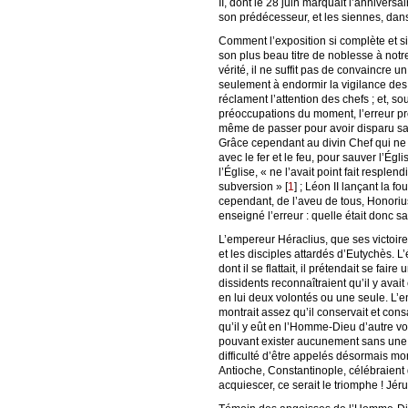
II, dont le 28 juin marquait l’annivers
son prédécesseur, et les siennes, dans
Comment l’exposition si complète et si
son plus beau titre de noblesse à notre 
vérité, il ne suffit pas de convaincre 
seulement à endormir la vigilance des ga
réclament l’attention des chefs ; et, so
préoccupations du moment, l’erreur prof
même de passer pour avoir disparu sa
Grâce cependant au divin Chef qui ne c
avec le fer et le feu, pour sauver l’Ég
l’Église, « ne l’avait point fait resple
subversion »
[
1
]
; Léon II lançant la f
cependant, de l’aveu de tous, Honorius 
enseigné l’erreur : quelle était donc sa
L’empereur Héraclius, que ses victoire
et les disciples attardés d’Eutychès. L
dont il se flattait, il prétendait se fa
dissidents reconnaîtraient qu’il y avait
en lui deux volontés ou une seule. L’e
montrait assez qu’il conservait et consa
qu’il y eût en l’Homme-Dieu d’autre vol
pouvant exister aucunement sans une vo
difficulté d’être appelés désormais mon
Antioche, Constantinople, célébraient d
acquiescer, ce serait le triomphe ! Jéru