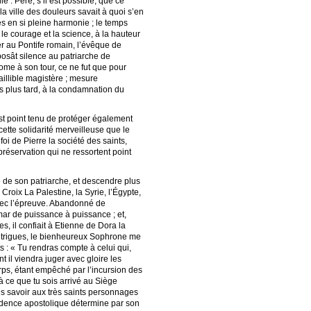
: Père, s’il est possible, que ce
la ville des douleurs savait à quoi s’en
s en si pleine harmonie ; le temps
 le courage et la science, à la hauteur
er au Pontife romain, l’évêque de
mposât silence au patriarche de
ome à son tour, ce ne fut que pour
faillible magistère ; mesure
es plus tard, à la condamnation du
’est point tenu de protéger également
cette solidarité merveilleuse que le
oi de Pierre la société des saints,
réservation qui ne ressortent point
 de son patriarche, et descendre plus
Croix La Palestine, la Syrie, l’Égypte,
avec l’épreuve. Abandonné de
Omar de puissance à puissance ; et,
, il confiait à Etienne de Dora la
 intrigues, le bienheureux Sophrone me
s : « Tu rendras compte à celui qui,
t il viendra juger avec gloire les
 corps, étant empêché par l’incursion des
à ce que tu sois arrivé au Siège
is savoir aux très saints personnages
rudence apostolique détermine par son