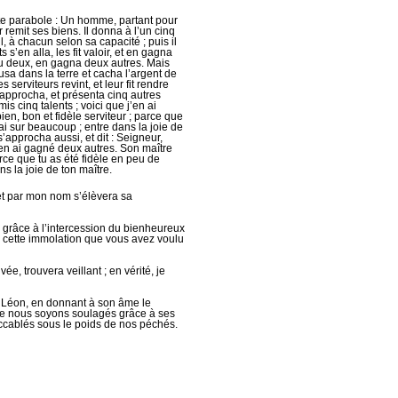
tte parabole : Un homme, partant pour
 remit ses biens. Il donna à l’un cinq
l, à chacun selon sa capacité ; puis il
s s’en alla, les fit valoir, et en gagna
çu deux, en gagna deux autres. Mais
eusa dans la terre et cacha l’argent de
serviteurs revint, et leur fit rendre
s’approcha, et présenta cinq autres
is cinq talents ; voici que j’en ai
bien, bon et fidèle serviteur ; parce que
rai sur beaucoup ; entre dans la joie de
s’approcha aussi, et dit : Seigneur,
’en ai gagné deux autres. Son maître
parce que tu as été fidèle en peu de
ns la joie de ton maître.
 et par mon nom s’élèvera sa
e grâce à l’intercession du bienheureux
par cette immolation que vous avez voulu
ée, trouvera veillant ; en vérité, je
 Léon, en donnant à son âme le
que nous soyons soulagés grâce à ses
cablés sous le poids de nos péchés.