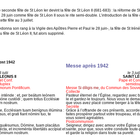
 seconde fête de St Léon Ier devint la fête de St Léon II (681-683) : la réforme de S
28 juin comme fête de St Léon II sous le rite semi-double. L’introduction de la fête
tte fête au 3 juillet.
donna son rang à la Vigile des Apôtres Pierre et Paul le 28 juin-, la fête de St Irénée 
 fête de St Léon II, fut alors supprimé.
ost 1942
Messe après 1942
 iulii
le 3 juil
LEONIS II
SAINT LÉ
t Conf.
Pape et Con
duplex
semidou
orum Pontificum.
Messe
Si díligis me
,
du Commun des Souvera
Collecte
 inténde : et, per beátum leónem
Pasteur éternel de l’Église, regardez avec 
óne custódi ; quem totíus Ecclésiæ
le et gardez-le toujours. Nous vous le de
um nostrum.
que vous avez placé comme berger à la tête 
Secrète
, Ecclésiam tuam benígnus illúmina :
Grâce à l’offrande de ces présents, accordez
us, et grati fiant nómini tuo, te
faites prospérer partout votre troupeau, et d
vous soient agréables.
Postcommunion
, quǽsumus, Dómine, tuam placátus
Seigneur, dirigez avec amour votre Église qui
cta, et increménta libertátis accípiat et
sainte, pour que, sous votre conduite toute-p
r Dóminum nostrum.
et garde la religion dans toute sa pureté.