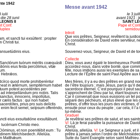
nte 1942
Messe avant 1942
 iulii
le 3 juil
die 28 iunii
avant 1921 : l
EONIS II
SAINT LÉO
t Conf.
Pape et Con
uplex
semidou
Introït
Que vos prêtres, Seigneur, revêtent la justice
m, et sancti tui exsúltent : propter
En considération de David votre serviteur, n
Christi tui.
Christ.
nsuetúdinis eius.
Souvenez-vous, Seigneur, de David et de to
Collecte
Sanctórum tuórum méritis coæquásti :
Dieu, vous avez égalé le bienheureux Pontif
iónis eius festa percólimus, vitæ
accordez-nous, dans votre bonté, que comm
um.
fête, nous imitions aussi les exemples de sa 
ad Hebrǽos.
Lecture de l’Épître de saint Paul Apôtre aux
 idcírco quod morte prohiberéntur
Mes frères, il y a eu des prêtres en grand n
neat in ætérnum, sempitérnum habet
de l’être toujours ; mais Jésus, parce qu’il
étuum potest accedéntes per
sacerdoce éternel. C’est pourquoi il peut sa
d interpellándum pro nobis. Talis
s’approchent de Dieu par lui, étant toujours 
 sanctus, ínnocens, impollútus,
Car il convenait que nous eussions un tel pon
r cælis factus : qui non habet
séparé des pécheurs, et plus élevé que les 
erdótes, prius pro suis delíctis
prêtres, d’offrir tous les jours des victimes,
c enim fecit semel, seípsum offeréndo,
ensuite pour ceux du peuple ; car cela, il l’a f
lui-même.
Graduel
ncti eius exsultatióne exsultábunt.
Je revêtirai ses prêtres de salut, et ses saint
V/.
Là je ferai paraître la puissance de Davi
i lucérnam Christo meo.
Christ.
 Dóminus, et non poenitébit eum : Tu
Allelúia, allelúia.
V/.
Le Seigneur a juré, et il
dinem Melchísedech. Allelúia.
prêtre à jamais selon l’ordre de Melchisédech
um Matthǽum.
Suite du Saint Évangile selon saint Mathieu.