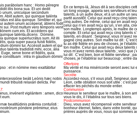
is suis parábolam hanc : Homo péregre
En ce temps-là, Jésus dit à ses disciples ce
idit illis bona sua. Et uni dedit
un long voyage, appela ses serviteurs et leur
 vero unum, unicuíque secúndum
talents, à un autre deux, et à un autre un seu
im. Abiit autem, qui quinque talénta
partit aussitôt. Celui qui avait reçu cinq talent
rátus est ália quinque. Simíliter et, qui
cinq autres. De même, celui qui en avait re
Qui autem unum accéperat, ábiens fodit
celui qui n’en avait reçu qu’un, s’en alla, cr
i sui. Post multum vero témporis venit
son maître. Longtemps après, le maître de ces 
atiónem cum eis. Et accédens qui
compte. Et celui qui avait reçu cinq talents 
a quinque talénta,dicens : Dómine,
talents, en disant : Seigneur, vous m’avez rem
lia quinque superlucrátus sum. Ait illi
gagné cinq autres. Son maître lui dit : C’est 
is, quia super pauca fuísti fidélis,
tu as été fidèle en peu de choses, je t’établi
udium dómini tui. Accéssit autem et qui
ton maître. Celui qui avait reçu deux talents 
duo talénta tradidísti mihi, ecce, ália
vous m’avez remis deux talents ; voici que j
: Euge, serve bone et fidélis, quia
lui dit : C’est bien, bon et fidèle serviteur ; 
 te constítuam : intra in gáudium dómini
choses, je t’établirai sur beaucoup ; entre da
Offertoire
pso : et in nómine meo exaltábitur
Ma vérité et ma miséricorde seront avec lui
puissance.
Secrète
ntercessióne beáti Leónis hæc nobis
Accordez-nous, s’il vous plaît, Seigneur, qu
ndi tribuísti relaxári delícta. Per
Léon, cette oblation nous soit utile : c’est 
effacer les péchés du monde entier.
7.
Communion
nus, invénerit vigilántem : amen, dico
Heureux le serviteur que le maître, à son arriv
et eum.
vous le dis, il l’établira sur tous ses biens.
Postcommunion
næ beatitúdinis prǽmia contulísti :
Dieu, vous avez récompensé votre serviteur
m nostrórum póndere prémimur, eius
bonheur éternel, faites, dans votre bonté, 
minum.
prières auprès de vous, nous qui sommes ac