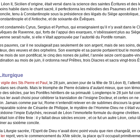
éon II, Sicilien d’origine, était versé dans la science des saintes Écritures et des le
oins habile dans le chant sacré, il perfectionna les mélodies des Psaumes et des H
e concile, tenu à Constantinople sous la présidence des légats du Siège apostoliqu
onstantinople et d’Antioche, et de soixante-dix Évêques.
nt condamnés Cyrus, Sergius et Pyrrhus, qui enseignaient qu’il n’y avait dans le Ch
 Évêques de Ravenne, qui, forts de l’appui des exarques, n’obéissaient plus au Siège
enne serait nulle, si elle n’était approuvée par l’autorité du Pontife romain.
des pauvres, car il ne soulageait pas seulement de son argent, mais de ses soins, de
eux, des veuves et des orphelins. Son exemple et sa parole portaient tout le monde 
mois de son pontificat, le cinq des nones de juillet, l’année seize cent quatre-vingt
ination au mois de juin, il ordonna neuf Prêtres, trois Diacres et sacra vingt-trois 
Liturgique
a
vigile des Sts Pierre et Paul
, le 28 juin, ancien jour de la fête de St Léon II), l’att
r dans ses chants. Mais le triomphe de Pierre éclatera d’autant mieux, que son té
e des siècles, par les Pontifes héritiers de sa primauté. Longtemps le 28 juin fut c
ius Ier avait choisi pour célébrer la translation de l’insigne Docteur, et certes on n
ain. Jamais comme par lui, Rome n’entendit relever en de sublimes discours la gra
comparable scène de Césarée de Philippe, le mystère de l’Homme-Dieu ne s’était vu
lcédoine l’impie Eutychès, recevait de Léon l’immortelle formule du dogme chrétien. 
it loin d’être finie : il y fallait deux siècles encore ; et ce fut un autre Léon, cel
miner au sixième concile.
a Liturgie sacrée, l’Esprit de Dieu n’avait donc point voulu que rien changeât, en 
 Ier
reprit, vers le commencement du XIVe siècle, la place qu’il occupait primitivemen