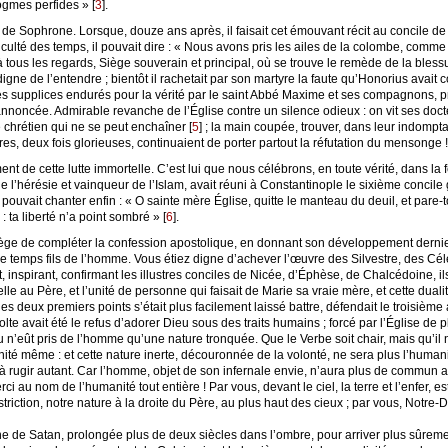
dogmes perfides »
[
3
]
.
de Sophrone. Lorsque, douze ans après, il faisait cet émouvant récit au concile de L
iculté des temps, il pouvait dire : « Nous avons pris les ailes de la colombe, com
à tous les regards, Siège souverain et principal, où se trouve le remède de la bless
t digne de l’entendre ; bientôt il rachetait par son martyre la faute qu’Honorius avai
es supplices endurés pour la vérité par le saint Abbé Maxime et ses compagnons, pré
nnoncée. Admirable revanche de l’Église contre un silence odieux : on vit ses doct
 chrétien qui ne se peut enchaîner
[
5
]
; la main coupée, trouver, dans leur indompta
es, deux fois glorieuses, continuaient de porter partout la réfutation du mensonge !
nt de cette lutte immortelle. C’est lui que nous célébrons, en toute vérité, dans la f
 l’hérésie et vainqueur de l’Islam, avait réuni à Constantinople le sixième concile gé
 pouvait chanter enfin : « O sainte mère Église, quitte le manteau du deuil, et pare-t
 ta liberté n’a point sombré »
[
6
]
.
vilège de compléter la confession apostolique, en donnant son développement derni
me temps fils de l’homme. Vous étiez digne d’achever l’œuvre des Silvestre, des Céle
, inspirant, confirmant les illustres conciles de Nicée, d’Éphèse, de Chalcédoine, 
le au Père, et l’unité de personne qui faisait de Marie sa vraie mère, et cette duali
 les deux premiers points s’était plus facilement laissé battre, défendait le troisième
te avait été le refus d’adorer Dieu sous des traits humains ; forcé par l’Église de p
n’eût pris de l’homme qu’une nature tronquée. Que le Verbe soit chair, mais qu’il n’
nité même : et cette nature inerte, découronnée de la volonté, ne sera plus l’humanité
t à rugir autant. Car l’homme, objet de son infernale envie, n’aura plus de commun 
ci au nom de l’humanité tout entière ! Par vous, devant le ciel, la terre et l’enfer
restriction, notre nature à la droite du Père, au plus haut des cieux ; par vous, No
e de Satan, prolongée plus de deux siècles dans l’ombre, pour arriver plus sûreme