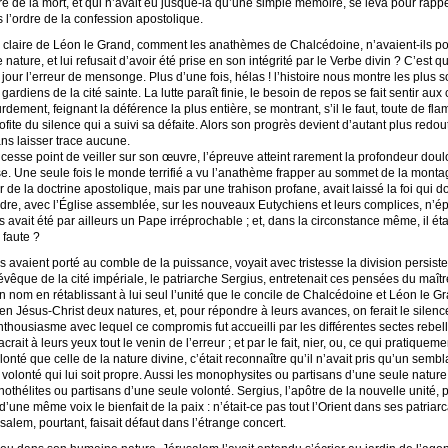
aire de la mort, et qui n’avait eu jusque-là qu’une simple mémoire, se leva pour rappe
 l’ordre de la confession apostolique.
 claire de Léon le Grand, comment les anathèmes de Chalcédoine, n’avaient-ils poin
nature, et lui refusait d’avoir été prise en son intégrité par le Verbe divin ? C’est 
un jour l’erreur de mensonge. Plus d’une fois, hélas ! l’histoire nous montre les plu
rdiens de la cité sainte. La lutte paraît finie, le besoin de repos se fait sentir aux
urdement, feignant la déférence la plus entière, se montrant, s’il le faut, toute de f
ite du silence qui a suivi sa défaite. Alors son progrès devient d’autant plus redouta
ns laisser trace aucune.
esse point de veiller sur son œuvre, l’épreuve atteint rarement la profondeur doulo
lise. Une seule fois le monde terrifié a vu l’anathème frapper au sommet de la monta
ndir de la doctrine apostolique, mais par une trahison profane, avait laissé la foi qui 
oudre, avec l’Église assemblée, sur les nouveaux Eutychiens et leurs complices, n’
avait été par ailleurs un Pape irréprochable ; et, dans la circonstance même, il étai
 faute ?
s avaient porté au comble de la puissance, voyait avec tristesse la division persist
’évêque de la cité impériale, le patriarche Sergius, entretenait ces pensées du maître
ire un nom en rétablissant à lui seul l’unité que le concile de Chalcédoine et Léon le 
 en Jésus-Christ deux natures, et, pour répondre à leurs avances, on ferait le silence 
nthousiasme avec lequel ce compromis fut accueilli par les différentes sectes rebell
crait à leurs yeux tout le venin de l’erreur ; et par le fait, nier, ou, ce qui pratique
onté que celle de la nature divine, c’était reconnaître qu’il n’avait pris qu’un sem
lonté qui lui soit propre. Aussi les monophysites ou partisans d’une seule nature da
othélites ou partisans d’une seule volonté. Sergius, l’apôtre de la nouvelle unité, p
’une même voix le bienfait de la paix : n’était-ce pas tout l’Orient dans ses patria
salem, pourtant, faisait défaut dans l’étrange concert.