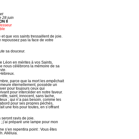
let
e 28 juin
N II
fesseur
ble
 et que vos saints tressaillent de joie.
e repoussez pas la face de votre
ute sa douceur.
e Léon en mérites à vos Saints,
e nous célébrons la mémoire de sa
vie.
 Hébreux.
ombre, parce que la mort les empêchait
 demeure éternellement, possède un
uver pour toujours ceux qui
vivant pour intercéder en notre faveur.
tife, saint, innocent, sans tache,
deux ; qui n’a pas besoin, comme les
 d’abord pour ses propres péchés,
ait une fois pour toutes, en s’offrant
s seront ravis de joie.
d ; j’ai préparé une lampe pour mon
 ne s’en repentira point : Vous êtes
. Alléluia.