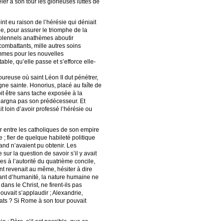
ler à son tour les glorieuses luttes de
t eu raison de l’hérésie qui déniait
que, pour assurer le triomphe de la
s solennels anathèmes aboutir
 combattants, mille autres soins
lammes pour les nouvelles
ble, qu’elle passe et s’efforce elle-
ureuse où saint Léon II dut pénétrer,
gne sainte. Honorius, placé au faîte de
doit être sans tache exposée à la
épargna pas son prédécesseur. Et
t loin d’avoir professé l’hérésie ou
er entre les catholiques de son empire
 ; fier de quelque habileté politique
Grand n’avaient pu obtenir. Les
sur la question de savoir s’il y avait
es à l’autorité du quatrième concile,
ment revenait au même, hésiter à dire
blant d’humanité, la nature humaine ne
ns le Christ, ne firent-ils pas
ouvait s’applaudir ; Alexandrie,
rcats ? Si Rome à son tour pouvait