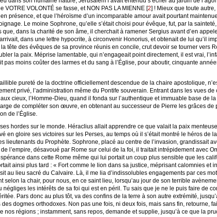
dans son humaine nature, Jérusalem l’avait entendu s’écrier au jardin de l’agonie 
t que VOTRE VOLONTÉ se fasse, et NON PAS LA MIENNE
[
2
]
! Mieux que toute autre, 
si en présence, et que l’héroïsme d’un incomparable amour avait pourtant maintenue
ignage. Le moine Sophrone, qu’elle s’était choisi pour évêque, fut, par la sainteté,
dis que, dans la charité de son âme, il cherchait à ramener Sergius avant d’en appel
arrivait, dans une lettre hypocrite, à circonvenir Honorius, et obtenait de lui qu’il i
a tête des évêques de sa province réunis en concile, crut devoir se tourner vers R
bler la paix. Méprise lamentable, qui n’engageait point directement, il est vrai, l’in
it pas moins coûter des larmes et du sang à l’Église, pour aboutir, cinquante anné
’infaillible pureté de la doctrine officiellement descendue de la chaire apostolique, n
ugement privé, l’administration même du Pontife souverain. Entrant dans les vues de 
et aux cieux, l’Homme-Dieu, quand il fonda sur l’authentique et immuable base de la f
charge de compléter son œuvre, en obtenant au successeur de Pierre les grâces de p
on de l’Église.
s hordes sur le monde. Héraclius allait apprendre ce que valait la paix menteuse
é en gloire ses victoires sur les Perses, au temps où il s’était montré le héros de la 
 lieutenants du Prophète. Sophrone, placé au centre de l’invasion, grandissait 
 de l’empire, désavoué par Rome sur celui de la foi, il traitait intrépidement avec 
espérance dans cette Rome même qui lui portait un coup plus sensible que les califes
ait ainsi plus tard : « Fort comme le lion dans sa justice, méprisant calomnies et
isit au lieu sacré du Calvaire. Là, il me lia d’indissolubles engagements par ces mot
t selon la chair, pour nous, en ce saint lieu, lorsqu’au jour de son terrible avènemen
i tu négliges les intérêts de sa foi qui est en péril. Tu sais que je ne le puis faire de
tée. Pars donc au plus tôt, va des confins de la terre à son autre extrémité, jusqu’
 des dogmes orthodoxes. Non pas une fois, ni deux fois, mais sans fin, retourne, fa
 de nos régions ; instamment, sans repos, demande et supplie, jusqu’à ce que la p