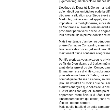
jugement régulier la victoire sur ces 
L’évêque de Dora fut fidèle au mandat 
qu’en dépit des embûches et de la diff
déclarer la situation à ce Siège élevé 
Martin Ier, qui recevait cet appel, étai
imposteur. Sa mort glorieuse, suivie d
de Sophrone au Pontife romain avait a
proclamer par la vertu divine le dogme
leur bras mutilé la plume dont les œuvr
Mais il est temps d’arriver au dénoueme
prière d’un autre Constantin, ennemi de
leur œuvre de concert ; et saint Léon II
maintenant d’une confiante allégresse :
Pontife glorieux, vous avez eu le pri
ce fils du Dieu vivant, qui était en mê
aimé de la terre et du ciel. Convoquant
Emmanuel, et sa divinité consubstantiel
point été notre frère. Or Satan, qui sur
combat qui le chassa des deux, sa révol
jalousie voudrait du moins que ce Dieu 
d’autres énergies que celles de la divi
Lucifer, dans son orgueil, n’aura poin
apparence. Merci à vous, ô Léon II, mer
l’incomparable titre qui établit, sans 
tête de l’odieux serpent.
Mais quelle habileté en cette campagn