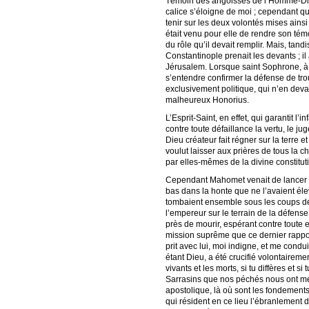
Témoin des angoisses de l’Homme-Dieu 
calice s’éloigne de moi ; cependan
tenir sur les deux volontés mises ain
était venu pour elle de rendre son témo
du rôle qu’il devait remplir. Mais, tan
Constantinople prenait les devants ; il 
Jérusalem. Lorsque saint Sophrone, à l
s’entendre confirmer la défense de trou
exclusivement politique, qui n’en deva
malheureux Honorius.
L’Esprit-Saint, en effet, qui garantit l
contre toute défaillance la vertu, le j
Dieu créateur fait régner sur la terre 
voulut laisser aux prières de tous la 
par elles-mêmes de la divine constituti
Cependant Mahomet venait de lancer se
bas dans la honte que ne l’avaient élev
tombaient ensemble sous les coups des
l’empereur sur le terrain de la défense
près de mourir, espérant contre toute 
mission suprême que ce dernier rapport
prit avec lui, moi indigne, et me condu
étant Dieu, a été crucifié volontairemen
vivants et les morts, si tu diffères et s
Sarrasins que nos péchés nous ont méri
apostolique, là où sont les fondements
qui résident en ce lieu l’ébranlement