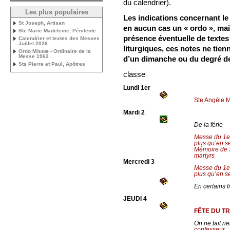
du calendrier).
Les plus populaires
Les indications concernant le 
St Joseph, Artisan
en aucun cas un « ordo », ma
Ste Marie Madeleine, Pénitente
présence éventuelle de texte
Calendrier et textes des Messes
Juillet 2026
liturgiques, ces notes ne tie
Ordo Missæ - Ordinaire de la
Messe 1962
d’un dimanche ou du degré de
Sts Pierre et Paul, Apôtres
classe
Lundi 1er
Ste Angèle M
Mardi 2
De la férie
Messe du 1er
plus qu’en 
Mémoire de S
martyrs
Mercredi 3
Messe du 1er
plus qu’en 
En certains l
JEUDI 4
FÊTE DU T
On ne fait r
confesseur