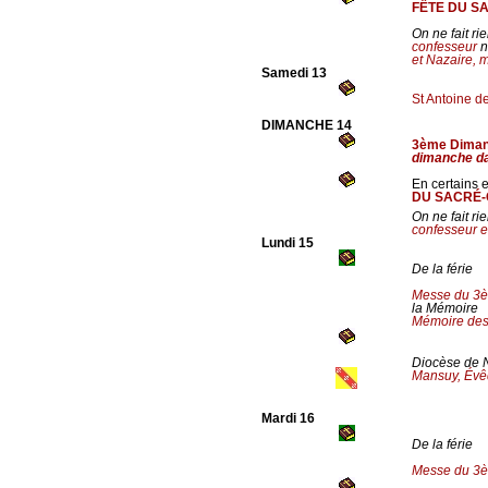
FÊTE DU S
On ne fait r
confesseur
n
et Nazaire, m
Samedi 13
St Antoine d
DIMANCHE 14
3ème Diman
dimanche da
En certains en
DU SACRÉ
On ne fait r
confesseur e
Lundi 15
De la férie
Messe du 3è
la Mémoire
Mémoire des 
Diocèse de N
Mansuy, Évê
Mardi 16
De la férie
Messe du 3è