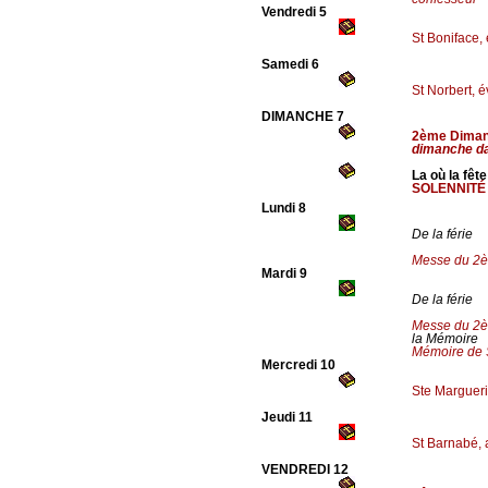
Vendredi 5
St Boniface,
Samedi 6
St Norbert, 
DIMANCHE 7
2ème Diman
dimanche da
La où la fête
SOLENNITÉ 
Lundi 8
De la férie
Messe du 2è
Mardi 9
De la férie
Messe du 2è
la Mémoire
Mémoire de S
Mercredi 10
Ste Margueri
Jeudi 11
St Barnabé, 
VENDREDI 12