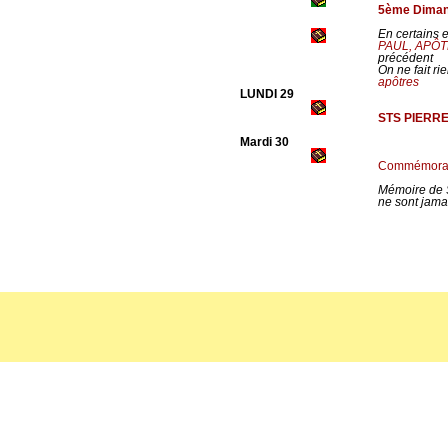
5ème Dimanc
En certains e
PAUL, APÔ
précédent
On ne fait r
apôtres
LUNDI 29
STS PIERRE
Mardi 30
Commémorais
Mémoire de S
ne sont jamai