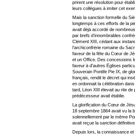
prirent une résolution pour établ
leurs collègues à imiter cet exe
Mais la sanction formelle du Si
longtemps à ces efforts de la p
avait déjà accordé de nombreus
par brefs d’innombrables confr
Clément XIII, cédant aux insta
l’archiconfrérie romaine du Sacr
faveur de la fête du Cœur de Jé
et un Office. Des concessions l
faveur à d’autres Églises particu
Souverain Pontife Pie IX, de glor
français, rendit le décret qui in
en ordonnait la célébration dans 
tard, Léon XIII élevait au rite d
prédécesseur avait établie.
La glorification du Cœur de Jés
18 septembre 1864 avait vu la b
solennellement par le même Pont
avait reçue la sanction définitiv
Depuis lors, la connaissance e