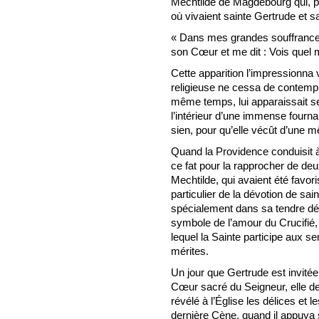
Mechtilde de Magdebourg qui, plu
où vivaient sainte Gertrude et s
« Dans mes grandes souffrances,
son Cœur et me dit : Vois quel ma
Cette apparition l’impressionna 
religieuse ne cessa de contempl
même temps, lui apparaissait s
l’intérieur d’une immense fourn
sien, pour qu’elle vécût d’une m
Quand la Providence conduisit à
ce fat pour la rapprocher de deux
Mechtilde, qui avaient été favo
particulier de la dévotion de sai
spécialement dans sa tendre dév
symbole de l’amour du Crucifié
lequel la Sainte participe aux
mérites.
Un jour que Gertrude est invitée
Cœur sacré du Seigneur, elle de
révélé à l’Église les délices et 
dernière Cène, quand il appuya s