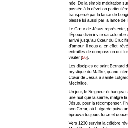
née. De la simple méditation sur 
passée à la dévotion particulière
transpercé par la lance de Longi
blessé lui aussi par la lance de 
Le Cœur de Jésus représente, p
l’Époux divin invite sa colombe 
arrivé jusqu’au Cœur du Crucifi
d’amour. Il nous a, en effet, ré
entrailles de compassion qui l’o
visiter
[
56
]
.
Les disciples de saint Bernard 
mystique du Maître, quand inter
Cœur de Jésus à sainte Lutgarde
Mechtilde.
Un jour, le Seigneur échangea s
une nuit que la sainte, malgré la m
Jésus, pour la récompenser, l’in
son Cœur, où Lutgarde puisa une t
éprouva toujours force et douce
Vers 1230 survint la célèbre rév