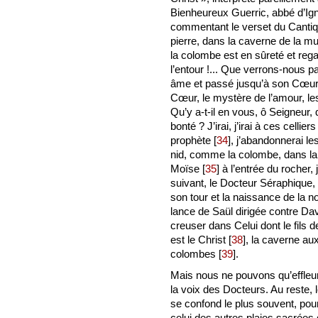
Bienheureux Guerric, abbé d’Ig
commentant le verset du Cantiq
pierre, dans la caverne de la mur
la colombe est en sûreté et rega
l’entour !... Que verrons-nous pa
âme et passé jusqu’à son Cœur, v
Cœur, le mystère de l’amour, les
Qu’y a-t-il en vous, ô Seigneur
bonté ? J’irai, j’irai à ces cellie
prophète
[
34
]
, j’abandonnerai les
nid, comme la colombe, dans la
Moïse
[
35
]
à l’entrée du rocher, 
suivant, le Docteur Séraphique, 
son tour et la naissance de la n
lance de Saül dirigée contre Davi
creuser dans Celui dont le fils de
est le Christ
[
38
]
, la caverne aux
colombes
[
39
]
.
Mais nous ne pouvons qu’effleu
la voix des Docteurs. Au reste, l
se confond le plus souvent, pou
celui des autres plaies sacrée