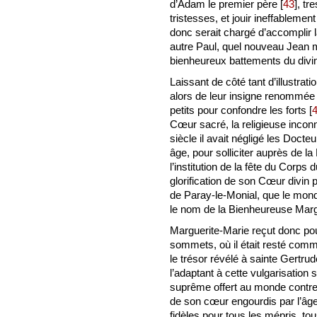
d’Adam le premier père
[
43
]
, tr
tristesses, et jouir ineffableme
donc serait chargé d’accomplir 
autre Paul, quel nouveau Jean ma
bienheureux battements du div
Laissant de côté tant d’illustrat
alors de leur insigne renommée l
petits pour confondre les forts
[
Cœur sacré, la religieuse inco
siècle il avait négligé les Doct
âge, pour solliciter auprès de l
l’institution de la fête du Corp
glorification de son Cœur divin 
de Paray-le-Monial, que le mond
le nom de la Bienheureuse Marg
Marguerite-Marie reçut donc po
sommets, où il était resté com
le trésor révélé à sainte Gertrude
l’adaptant à cette vulgarisation 
suprême offert au monde contre 
de son cœur engourdis par l’âge
fidèles pour tous les mépris, tou