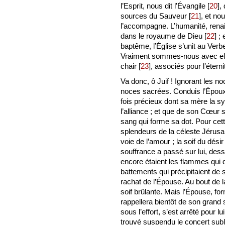
l’Esprit, nous dit l’Évangile
[
20
]
,
sources du Sauveur
[
21
]
, et no
l’accompagne. L’humanité, renaiss
dans le royaume de Dieu
[
22
]
; 
baptême, l’Église s’unit au Ver
Vraiment sommes-nous avec elle
chair
[
23
]
, associés pour l’étern
Va donc, ô Juif ! Ignorant les n
noces sacrées. Conduis l’Époux au
fois précieux dont sa mère la 
l’alliance ; et que de son Cœur so
sang qui forme sa dot. Pour cett
splendeurs de la céleste Jérusa
voie de l’amour ; la soif du dés
souffrance a passé sur lui, des
encore étaient les flammes qui 
battements qui précipitaient de
rachat de l’Épouse. Au bout de l
soif brûlante. Mais l’Épouse, fo
rappellera bientôt de son grand
sous l’effort, s’est arrêté pour 
trouvé suspendu le concert sublim