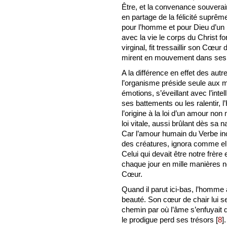
Être, et la convenance souveraine
en partage de la félicité suprêm
pour l’homme et pour Dieu d’un
avec la vie le corps du Christ f
virginal, fit tressaillir son Cœur
mirent en mouvement dans ses 
A la différence en effet des aut
l’organisme préside seule aux 
émotions, s’éveillant avec l’inte
ses battements ou les ralentir
l’origine à la loi d’un amour no
loi vitale, aussi brûlant dès sa 
Car l’amour humain du Verbe in
des créatures, ignora comme ell
Celui qui devait être notre frèr
chaque jour en mille manières no
Cœur.
Quand il parut ici-bas, l’homme a
beauté. Son cœur de chair lui se
chemin par où l’âme s’enfuyait 
le prodigue perd ses trésors
[
8
]