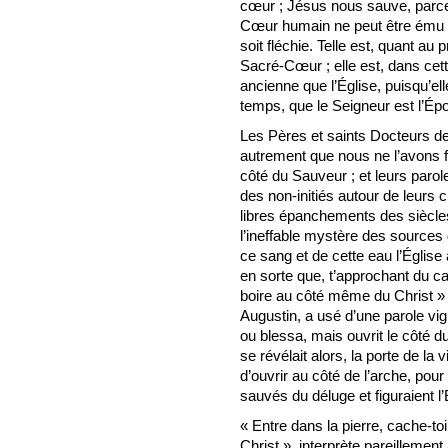
cœur ; Jésus nous sauve, parce 
Cœur humain ne peut être ému e
soit fléchie. Telle est, quant au 
Sacré-Cœur ; elle est, dans cett
ancienne que l’Église, puisqu’el
temps, que le Seigneur est l’Épo
Les Pères et saints Docteurs d
autrement que nous ne l’avons fa
côté du Sauveur ; et leurs parol
des non-initiés autour de leurs 
libres épanchements des siècles 
l’ineffable mystère des sources
ce sang et de cette eau l’Église 
en sorte que, t’approchant du ca
boire au côté même du Christ »
Augustin, a usé d’une parole vigi
ou blessa, mais ouvrit le côté du
se révélait alors, la porte de la 
d’ouvrir au côté de l’arche, pou
sauvés du déluge et figuraient l’
« Entre dans la pierre, cache-to
Christ », interprète pareillement