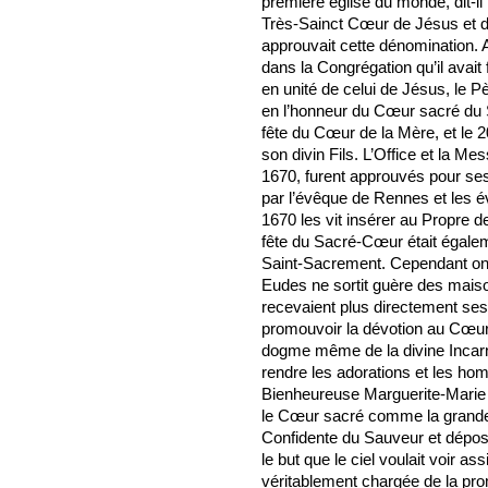
première église du monde, dit-il
Très-Sainct Cœur de Jésus et d
approuvait cette dénomination. 
dans la Congrégation qu’il avait
en unité de celui de Jésus, le P
en l’honneur du Cœur sacré du S
fête du Cœur de la Mère, et le 2
son divin Fils. L’Office et la M
1670, furent approuvés pour ses
par l’évêque de Rennes et les
1670 les vit insérer au Propre d
fête du Sacré-Cœur était égale
Saint-Sacrement. Cependant on pe
Eudes ne sortit guère des maison
recevaient plus directement ses i
promouvoir la dévotion au Cœur 
dogme même de la divine Incarnat
rendre les adorations et les hom
Bienheureuse Marguerite-Marie 
le Cœur sacré comme la grande v
Confidente du Sauveur et déposit
le but que le ciel voulait voir ass
véritablement chargée de la pr