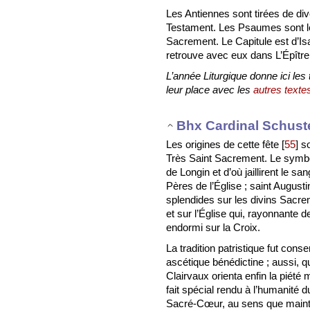
Les Antiennes sont tirées de div
Testament. Les Psaumes sont l
Sacrement. Le Capitule est d’Is
retrouve avec eux dans L’Épître
L’année Liturgique donne ici les
leur place avec les
autres textes
Bhx Cardinal Schust
Les origines de cette fête
[
55
]
so
Très Saint Sacrement. Le symbo
de Longin et d’où jaillirent le sa
Pères de l’Église ; saint Augus
splendides sur les divins Sac
et sur l’Église qui, rayonnante 
endormi sur la Croix.
La tradition patristique fut cons
ascétique bénédictine ; aussi, q
Clairvaux orienta enfin la piété
fait spécial rendu à l’humanité 
Sacré-Cœur, au sens que maintenan