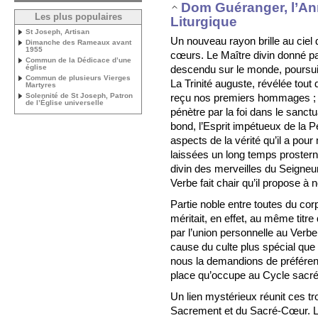
Dom Guéranger, l’A
Les plus populaires
Liturgique
St Joseph, Artisan
Un nouveau rayon brille au ciel d
Dimanche des Rameaux avant
1955
cœurs. Le Maître divin donné par
Commun de la Dédicace d’une
descendu sur le monde, poursui
église
Commun de plusieurs Vierges
La Trinité auguste, révélée tout
Martyres
reçu nos premiers hommages ; 
Solennité de St Joseph, Patron
de l’Église universelle
pénètre par la foi dans le sanctu
bond, l’Esprit impétueux de la 
aspects de la vérité qu’il a pou
laissées un long temps prostern
divin des merveilles du Seigneu
Verbe fait chair qu’il propose à 
Partie noble entre toutes du c
méritait, en effet, au même tit
par l’union personnelle au Verbe
cause du culte plus spécial que l
nous la demandions de préférence
place qu’occupe au Cycle sacré l
Un lien mystérieux réunit ces troi
Sacrement et du Sacré-Cœur. Le 