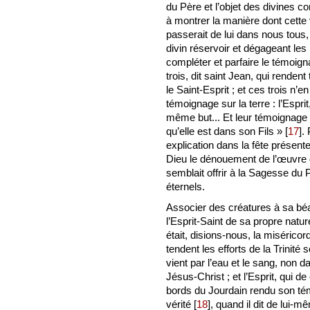
du Père et l’objet des divines 
à montrer la manière dont cette 
passerait de lui dans nous tous,
divin réservoir et dégageant les
compléter et parfaire le témoigna
trois, dit saint Jean, qui rendent
le Saint-Esprit ; et ces trois n’en
témoignage sur la terre : l’Esprit
même but... Et leur témoignage e
qu’elle est dans son Fils »
[
17
]
.
explication dans la fête présen
Dieu le dénouement de l’œuvre di
semblait offrir à la Sagesse du
éternels.
Associer des créatures à sa béat
l’Esprit-Saint de sa propre natu
était, disions-nous, la miséricor
tendent les efforts de la Trinité 
vient par l’eau et le sang, non d
Jésus-Christ ; et l’Esprit, qui de
bords du Jourdain rendu son tém
vérité
[
18
]
, quand il dit de lui-m