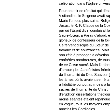
célébration dans l’Église univers
Pour obtenir ce résultat qui dép
Visitandine, le Seigneur avait 
Marie l’un des plus saints Reli
Jésus, le R. P. Claude de la Co
par où l’Esprit divin conduisait 
Sacré-Cœur, à Paray d’abord, et j
glorieux de confesseur de la foi
Ce fervent disciple du Cœur de
travaux et de souffrances. Mais
son zèle à propager la dévotion
confréries nombreuses, de tous 
de ce Cœur sacré. Mais l’enfer 
d’amour ; les Jansénistes frémir
de l’humanité du Dieu Sauveur
[
les âmes où ils avaient semé la 
à l’idolâtrie ou tout au moins 
sacrés de l’humanité du Christ ;
d’érudition dissertations théolo
moins séantes étaient répandue
en vogue, tous les moyens empl
appelait les Cordicoles.