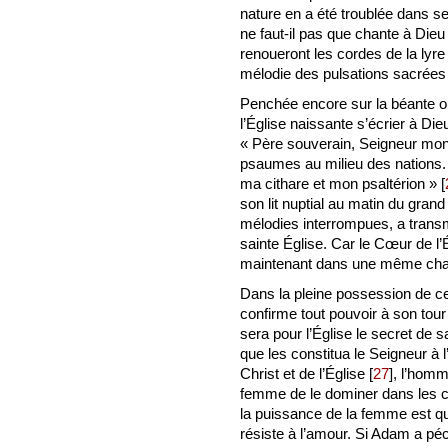
nature en a été troublée dans se
ne faut-il pas que chante à Di
renoueront les cordes de la lyre
mélodie des pulsations sacrées
Penchée encore sur la béante o
l’Église naissante s’écrier à Di
« Père souverain, Seigneur mon 
psaumes au milieu des nations. L
ma cithare et mon psaltérion »
[
son lit nuptial au matin du grand
mélodies interrompues, a trans
sainte Église. Car le Cœur de l’
maintenant dans une même cha
Dans la pleine possession de c
confirme tout pouvoir à son tour 
sera pour l’Église le secret de s
que les constitua le Seigneur à 
Christ et de l’Église
[
27
]
, l’homm
femme de le dominer dans les co
la puissance de la femme est qu
résiste à l’amour. Si Adam a péch