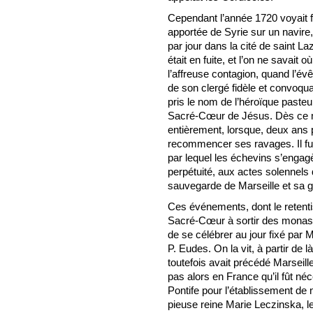
Cependant l’année 1720 voyait fo
apportée de Syrie sur un navire, 
par jour dans la cité de saint 
était en fuite, et l’on ne savait 
l’affreuse contagion, quand l’év
de son clergé fidèle et convoqu
pris le nom de l’héroïque paste
Sacré-Cœur de Jésus. Dès ce mom
entièrement, lorsque, deux ans p
recommencer ses ravages. Il fut
par lequel les échevins s’engag
perpétuité, aux actes solennels de
sauvegarde de Marseille et sa gl
Ces événements, dont le retent
Sacré-Cœur à sortir des monast
de se célébrer au jour fixé par 
P. Eudes. On la vit, à partir de
toutefois avait précédé Marseille
pas alors en France qu’il fût néc
Pontife pour l’établissement de
pieuse reine Marie Leczinska, l