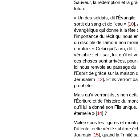
Sauveur, la rédemption et la grâ
future.
« Un des soldats, dit l’Évangile, 
sortit du sang et de l’eau »
[
10
]
.
évangélique qui donne à la fête 
l’importance du récit qui nous en
du disciple de l’amour non moins 
emploie. « Celui qui l’a vu, dit-
véritable ; et il sait, lui, qu’il 
ces choses sont arrivées, pour q
ici nous renvoie au passage du 
l’Esprit de grâce sur la maison d
Jérusalem
[
12
]
. Et ils verront d
prophète.
Mais qu’y verront-ils, sinon cett
l’Écriture et de l’histoire du mo
qu’il lui a donné son Fils unique,
éternelle »
[
14
]
?
Voilée sous les figures et mont
l’attente, cette vérité sublime éc
Jourdain
[
15
]
, quand la Trinité s