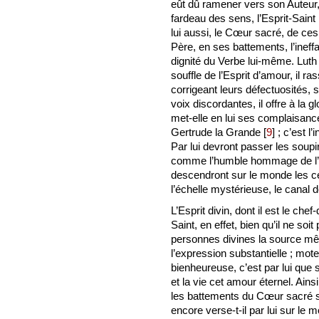
eût dû ramener vers son Auteur, e
fardeau des sens, l’Esprit-Saint p
lui aussi, le Cœur sacré, de ces
Père, en ses battements, l’ineff
dignité du Verbe lui-même. Luth 
souffle de l’Esprit d’amour, il 
corrigeant leurs défectuosités, 
voix discordantes, il offre à la g
met-elle en lui ses complaisance
Gertrude la Grande
[
9
]
; c’est l
Par lui devront passer les soup
comme l’humble hommage de l’in
descendront sur le monde les cé
l’échelle mystérieuse, le canal
L’Esprit divin, dont il est le che
Saint, en effet, bien qu’il ne soi
personnes divines la source mê
l’expression substantielle ; mote
bienheureuse, c’est par lui que s
et la vie cet amour éternel. Ain
les battements du Cœur sacré so
encore verse-t-il par lui sur le 