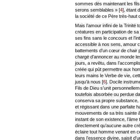
sommes dès maintenant les fils d
serons semblables »
[
4
]
, étant
la société de ce Père très-haut 
Mais l’amour infini de la Trinité 
créatures en participation de sa
ses fins sans le concours et l’i
accessible à nos sens, amour c
battements d’un cœur de chair p
chargé d’annoncer au monde les
jours, a revêtu, dans l’accomp
créée qui pût permettre aux ho
leurs mains le Verbe de vie, cett
jusqu’à nous
[
6
]
. Docile instrum
Fils de Dieu s’unit personnellem
toutefois absorbée ou perdue dan
conserva sa propre substance, s
et régissant dans une parfaite ha
mouvements de sa très sainte â
instant de son existence, l’âme 
directement qu’aucune autre cré
éclaire tout homme venant en 
dans l’essence divine, saisit d’