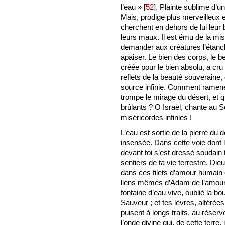
l’eau »
[
52
]
. Plainte sublime d’un 
Mais, prodige plus merveilleux e
cherchent en dehors de lui leur
leurs maux. Il est ému de la mi
demander aux créatures l’étanche
apaiser. Le bien des corps, le b
créée pour le bien absolu, a cru
reflets de la beauté souveraine, 
source infinie. Comment ramener
trompe le mirage du désert, et 
brûlants ? O Israël, chante au S
miséricordes infinies !
L’eau est sortie de la pierre du dé
insensée. Dans cette voie dont la
devant toi s’est dressé soudai
sentiers de ta vie terrestre, Dieu 
dans ces filets d’amour humain 
liens mêmes d’Adam de l’amour 
fontaine d’eau vive, oublié la b
Sauveur ; et tes lèvres, altéré
puisent à longs traits, au réser
l’onde divine qui, de cette terre, j