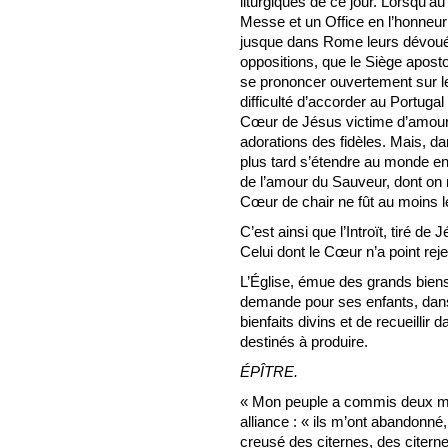
liturgiques de ce jour. Lorsqu’au
Messe et un Office en l’honneur
jusque dans Rome leurs dévoués 
oppositions, que le Siège apost
se prononcer ouvertement sur les 
difficulté d’accorder au Portugal
Cœur de Jésus victime d’amour e
adorations des fidèles. Mais, d
plus tard s’étendre au monde entie
de l’amour du Sauveur, dont on 
Cœur de chair ne fût au moins le
C’est ainsi que l’Introït, tiré de
Celui dont le Cœur n’a point re
L’Église, émue des grands biens
demande pour ses enfants, dans
bienfaits divins et de recueillir d
destinés à produire.
ÉPÎTRE.
« Mon peuple a commis deux mau
alliance : « ils m’ont abandonné,
creusé des citernes, des citern