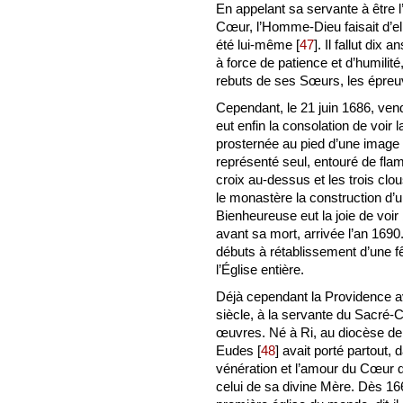
En appelant sa servante à être l’
Cœur, l’Homme-Dieu faisait d’ell
été lui-même
[
47
]
. Il fallut dix
à force de patience et d’humilit
rebuts de ses Sœurs, les épreu
Cependant, le 21 juin 1686, ven
eut enfin la consolation de voir
prosternée au pied d’une image 
représenté seul, entouré de fla
croix au-dessus et les trois c
le monastère la construction d’
Bienheureuse eut la joie de voir
avant sa mort, arrivée l’an 1690
débuts à rétablissement d’une fê
l’Église entière.
Déjà cependant la Providence av
siècle, à la servante du Sacré-
œuvres. Né à Ri, au diocèse de
Eudes
[
48
]
avait porté partout,
vénération et l’amour du Cœur d
celui de sa divine Mère. Dès 166