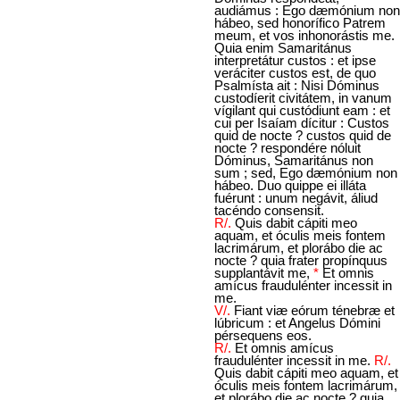
audiámus : Ego dæmónium non
hábeo, sed honorífico Patrem
meum, et vos inhonorástis me.
Quia enim Samaritánus
interpretátur custos : et ipse
veráciter custos est, de quo
Psalmísta ait : Nisi Dóminus
custodíerit civitátem, in vanum
vígilant qui custódiunt eam : et
cui per Isaíam dícitur : Custos
quid de nocte ? custos quid de
nocte ? respondére nóluit
Dóminus, Samaritánus non
sum ; sed, Ego dæmónium non
hábeo. Duo quippe ei illáta
fuérunt : unum negávit, áliud
tacéndo consensit.
R/.
Quis dabit cápiti meo
aquam, et óculis meis fontem
lacrimárum, et plorábo die ac
nocte ? quia frater propínquus
supplantávit me,
*
Et omnis
amícus fraudulénter incessit in
me.
V/.
Fiant viæ eórum ténebræ et
lúbricum : et Angelus Dómini
pérsequens eos.
R/.
Et omnis amícus
fraudulénter incessit in me.
R/.
Quis dabit cápiti meo aquam, et
óculis meis fontem lacrimárum,
et plorábo die ac nocte ? quia