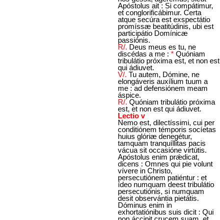
Apóstolus ait : Si compátimur,
et conglorificábimur. Certa
atque secúra est exspectátio
promíssæ beatitúdinis, ubi est
participátio Domínicæ
passiónis.
R/.
Deus meus es tu, ne
discédas a me :
*
Quóniam
tribulátio próxima est, et non est
qui ádiuvet.
V/.
Tu autem, Dómine, ne
elongáveris auxílium tuum a
me : ad defensiónem meam
áspice.
R/.
Quóniam tribulátio próxima
est, et non est qui ádiuvet.
Lectio v
Nemo est, dilectíssimi, cui per
conditiónem témporis socíetas
huius glóriæ denegétur,
tamquam tranquíllitas pacis
vácua sit occasióne virtútis.
Apóstolus enim prǽdicat,
dicens : Omnes qui pie volunt
vívere in Christo,
persecutiónem patiéntur : et
ídeo numquam deest tribulátio
persecutiónis, si numquam
desit observántia pietátis.
Dóminus enim in
exhortatiónibus suis dicit : Qui
non áccipit crucem suam, et