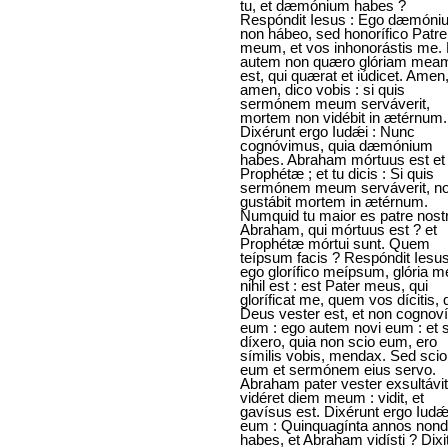
tu, et dæmónium habes ?
Respóndit Iesus : Ego dæmóni
non hábeo, sed honorífico Patr
meum, et vos inhonorástis me.
autem non quæro glóriam meam
est, qui quærat et iúdicet. Amen
amen, dico vobis : si quis
sermónem meum serváverit,
mortem non vidébit in ætérnum.
Dixérunt ergo Iudǽi : Nunc
cognóvimus, quia dæmónium
habes. Abraham mórtuus est et
Prophétæ ; et tu dicis : Si quis
sermónem meum serváverit, n
gustábit mortem in ætérnum.
Numquid tu maior es patre nost
Abraham, qui mórtuus est ? et
Prophétæ mórtui sunt. Quem
teípsum facis ? Respóndit Iesus
ego glorífico meípsum, glória m
nihil est : est Pater meus, qui
gloríficat me, quem vos dícitis, 
Deus vester est, et non cognoví
eum : ego autem novi eum : et s
díxero, quia non scio eum, ero
símilis vobis, mendax. Sed scio
eum et sermónem eius servo.
Abraham pater vester exsultávit
vidéret diem meum : vidit, et
gavísus est. Dixérunt ergo Iudǽ
eum : Quinquagínta annos non
habes, et Abraham vidísti ? Dixit