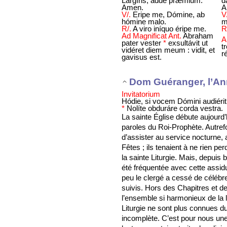
Largíris, adde prǽmium.
d
Amen.
A
V/.
Eripe me, Dómine, ab
V
hómine malo.
m
R/.
A viro iníquo éripe me.
R
Ad Magnificat Ant.
Abraham
A
pater vester
*
exsultávit ut
tr
vidéret diem meum : vidit, et
r
gavisus est.
Dom Guéranger, l’An
Invitatorium
Hódie, si vocem Dómini audiérit
*
Nolíte obduráre corda vestra.
La sainte Église débute aujourd’h
paroles du Roi-Prophète. Autrefoi
d’assister au service nocturne,
Fêtes ; ils tenaient à ne rien 
la sainte Liturgie. Mais, depuis 
été fréquentée avec cette assidui
peu le clergé a cessé de célébre
suivis. Hors des Chapitres et d
l’ensemble si harmonieux de la l
Liturgie ne sont plus connues d
incomplète. C’est pour nous une 