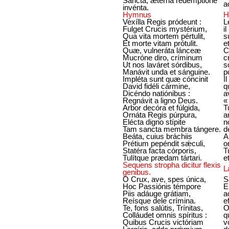
Sancta, ætérna redemptióne
a
invénta.
Hymnus
H
Vexílla Regis pródeunt :
L
Fulget Crucis mystérium,
i
Qua vita mortem pértulit,
s
Et morte vitam prótulit.
e
Quæ, vulneráta lánceæ
C
Mucróne diro, críminum
c
Ut nos laváret sórdibus,
s
Manávit unda et sánguine.
p
Impléta sunt quæ cóncinit
I
David fidéli cármine,
q
Dicéndo natiónibus :
a
Regnávit a ligno Deus.
«
Arbor decóra et fúlgida,
T
Ornáta Regis púrpura,
a
Elécta digno stípite
n
Tam sancta membra tángere.
d
Beáta, cuius bráchiis
A
Prétium pepéndit sǽculi,
o
Statéra facta córporis,
T
Tulítque prædam tártari.
e
Sequens stropha dicitur flexis
L
genibus.
O Crux, ave, spes única,
S
Hoc Passiónis témpore
E
Piis adáuge grátiam,
a
Reísque dele crímina.
e
Te, fons salútis, Trínitas,
O
Colláudet omnis spíritus :
q
Quibus Crucis victóriam
v