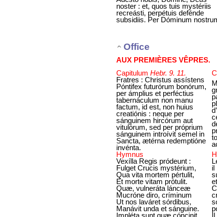
noster : et, quos tuis mystériis
recreásti, perpétuis defénde
subsidiis. Per Dóminum nostru
Office
AUX PREMIÈRES VÊPRES.
Capitulum
Hebr. 9. 11.
C
Fratres : Christus assístens
M
Póntifex futurórum bonórum,
g
per ámplius et perféctius
p
tabernáculum non manu
p
factum, id est, non huius
d
creatiónis : neque per
c
sánguinem hircórum aut
d
vitulórum, sed per próprium
p
sánguinem introívit semel in
t
Sancta, ætérna redemptióne
a
invénta.
Hymnus
H
Vexílla Regis pródeunt :
L
Fulget Crucis mystérium,
i
Qua vita mortem pértulit,
s
Et morte vitam prótulit.
e
Quæ, vulneráta lánceæ
C
Mucróne diro, críminum
c
Ut nos laváret sórdibus,
s
Manávit unda et sánguine.
p
Impléta sunt quæ cóncinit
I