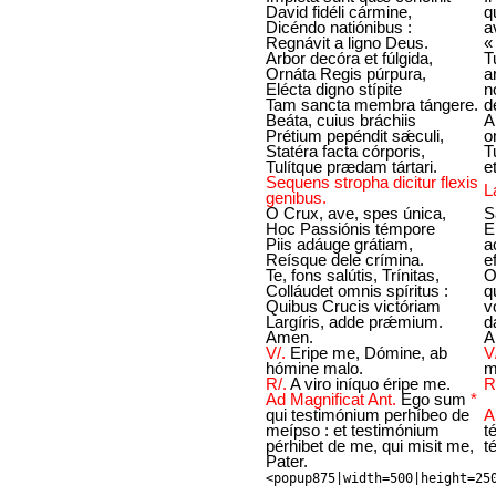
David fidéli cármine,
q
Dicéndo natiónibus :
a
Regnávit a ligno Deus.
«
Arbor decóra et fúlgida,
T
Ornáta Regis púrpura,
a
Elécta digno stípite
n
Tam sancta membra tángere.
d
Beáta, cuius bráchiis
A
Prétium pepéndit sǽculi,
o
Statéra facta córporis,
T
Tulítque prædam tártari.
e
Sequens stropha dicitur flexis
L
genibus.
O Crux, ave, spes única,
S
Hoc Passiónis témpore
E
Piis adáuge grátiam,
a
Reísque dele crímina.
e
Te, fons salútis, Trínitas,
O
Colláudet omnis spíritus :
q
Quibus Crucis victóriam
v
Largíris, adde prǽmium.
d
Amen.
A
V/.
Eripe me, Dómine, ab
V
hómine malo.
m
R/.
A viro iníquo éripe me.
R
Ad Magnificat Ant.
Ego sum
*
qui testimónium perhíbeo de
A
meípso : et testimónium
t
pérhibet de me, qui misit me,
t
Pater.
<popup875|width=500|height=25