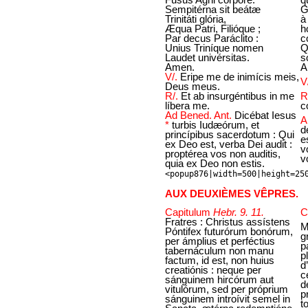
Sempitérna sit beátæ
G
Trinitáti glória,
à
Æqua Patri, Filióque ;
h
Par decus Paráclito :
c
Unius Triníque nomen
Q
Laudet univérsitas.
s
Amen.
A
V/.
Eripe me de inimícis meis,
V
Deus meus.
R/.
Et ab insurgéntibus in me
R
líbera me.
c
Ad Bened. Ant.
Dicébat Iesus
A
*
turbis Iudæórum, et
d
princípibus sacerdotum : Qui
e
ex Deo est, verba Dei audit :
v
proptérea vos non auditis,
v
quia ex Deo non estis.
<popup876|width=500|height=25
AUX DEUXIÈMES VÊPRES.
Capitulum
Hebr. 9. 11.
C
Fratres : Christus assístens
M
Póntifex futurórum bonórum,
g
per ámplius et perféctius
p
tabernáculum non manu
p
factum, id est, non huius
d
creatiónis : neque per
c
sánguinem hircórum aut
d
vitulórum, sed per próprium
p
sánguinem introívit semel in
t