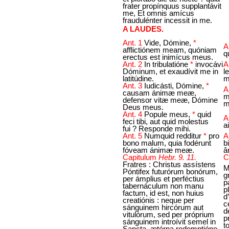
frater propínquus supplantávit
me, Et omnis amícus
fraudulénter incessit in me.
A LAUDES.
Ant. 1
Vide, Dómine,
*
A
afflictiónem meam, quóniam
q
erectus est inimícus meus.
Ant. 2
In tribulatióne
*
invocávi
A
Dóminum, et exaudívit me in
l
latitúdine.
m
Ant. 3
Iudicásti, Dómine,
*
A
causam ánimæ meæ,
m
defensor vitæ meæ, Dómine
m
Deus meus.
Ant. 4
Popule meus,
*
quid
A
feci tibi, aut quid molestus
a
fui ? Responde mihi.
Ant. 5
Numquid redditur
*
pro
A
bono malum, quia fodérunt
b
fóveam ánimæ meæ.
â
Capitulum
Hebr. 9. 11.
C
Fratres : Christus assístens
M
Póntifex futurórum bonórum,
g
per ámplius et perféctius
p
tabernáculum non manu
p
factum, id est, non huius
d
creatiónis : neque per
c
sánguinem hircórum aut
d
vitulórum, sed per próprium
p
sánguinem introívit semel in
t
Sancta, ætérna redemptióne