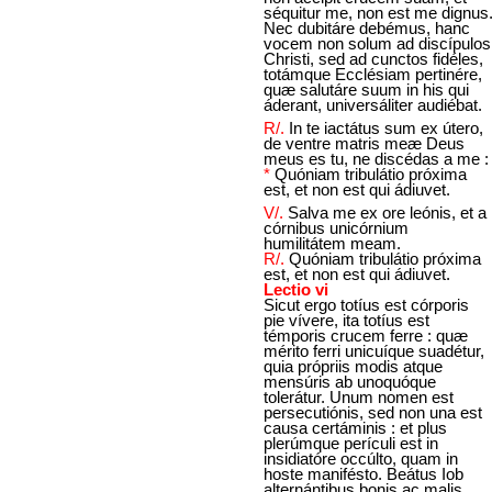
séquitur me, non est me dignus
Nec dubitáre debémus, hanc
vocem non solum ad discípulos
Christi, sed ad cunctos fidéles,
totámque Ecclésiam pertinére,
quæ salutáre suum in his qui
áderant, universáliter audiébat.
R/.
In te iactátus sum ex útero,
de ventre matris meæ Deus
meus es tu, ne discédas a me :
*
Quóniam tribulátio próxima
est, et non est qui ádiuvet.
V/.
Salva me ex ore leónis, et a
córnibus unicórnium
humilitátem meam.
R/.
Quóniam tribulátio próxima
est, et non est qui ádiuvet.
Lectio vi
Sicut ergo totíus est córporis
pie vívere, ita totíus est
témporis crucem ferre : quæ
mérito ferri unicuíque suadétur,
quia própriis modis atque
mensúris ab unoquóque
tolerátur. Unum nomen est
persecutiónis, sed non una est
causa certáminis : et plus
plerúmque perículi est in
insidiatóre occúlto, quam in
hoste manifésto. Beátus Iob
alternántibus bonis ac malis