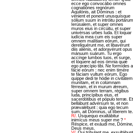
ecce ego convocábo omnes
cognatiónes regnórum
Aquilónis, ait Dóminus : et
vénient et ponent unusquísque
sólium suum in intróitu portáru
Ierúsalem, et super omnes
muros eius in circúitu, et super
univérsas urbes Iuda. Et loquar
iudícia mea cum eis super
omnem malítiam eórum, qui
dereliquérunt me, et libavérunt
diis aliénis, et adoravérunt opus
mánuum suárum. Tu ergo
accínge lumbos tuos, et surge,
et lóquere ad eos ómnia quæ
ego præcípio tibi. Ne formídes a
fácie eórum : nec enim timére
te fáciam vultum eórum. Ego
quippe dedi te hódie in civitátem
munítam, et in colúmnam
férream, et in murum ǽreum,
super omnem terram, régibus
Iuda, princípibus eius, et
sacerdótibus et pópulo terræ. Et
bellábunt advérsum te, et non
prævalébunt : quia ego tecum
sum, ait Dóminus, ut líberem te.
R/.
Usquequo exaltábitur
inimícus meus super me ?
*
Réspice, et exáudi me, Dómine
Deus meus.
V/.
Qui tríbulant me, exsultábun