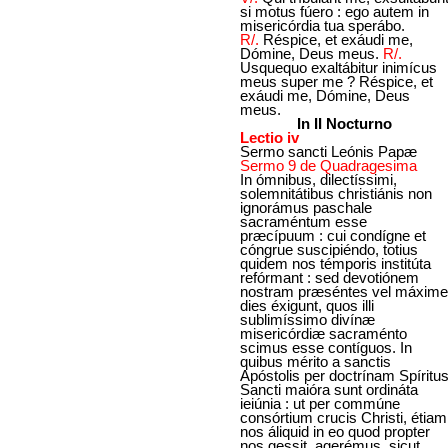
si motus fúero : ego autem in
misericórdia tua sperábo.
R/.
Réspice, et exáudi me,
Dómine, Deus meus.
R/.
Usquequo exaltábitur inimícus
meus super me ? Réspice, et
exáudi me, Dómine, Deus
meus.
In II Nocturno
Lectio iv
Sermo sancti Leónis Papæ
Sermo 9 de Quadragesima
In ómnibus, dilectíssimi,
solemnitátibus christiánis non
ignorámus paschale
sacraméntum esse
præcípuum : cui condígne et
cóngrue suscipiéndo, totius
quidem nos témporis institúta
refórmant : sed devotiónem
nostram præséntes vel máxime
dies éxigunt, quos illi
sublimíssimo divínæ
misericórdiæ sacraménto
scimus esse contíguos. In
quibus mérito a sanctis
Apóstolis per doctrínam Spíritu
Sancti maióra sunt ordináta
ieiúnia : ut per commúne
consórtium crucis Christi, étiam
nos áliquid in eo quod propter
nos gessit, agerémus, sicut