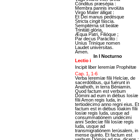
Cónditus præsépia :
Membra pannis involúta
Virgo Mater álligat :
Et Dei manus pedésque
Stricta cingit fáscia.
Sempitérna sit beátæ
Trinitáti glória,
Æqua Patri, Filióque ;
Par decus Paráclito :
Uníus Triníque nomen
Laudet univérsitas.
Amen.
In I Nocturno
Lectio i
Incipit liber Ieremíæ Prophétæ
Cap. 1, 1-6
Verba Ieremíæ fílii Helcíæ, de
sacerdótibus, qui fuérunt in
Anathoth, in terra Béniamin.
Quod factum est verbum
Dómini ad eum in diébus Iosíæ
fílii Amon regis Iuda, in
tertiodécimo anno regni eius. Et
factum est in diébus Ióakim fílii
Iosíæ regis Iuda, usque ad
consummatiónem undécimi
anni Sedecíæ fílii Iosíæ regis
Iuda, usque ad
transmigratiónem Ierúsalem, in
mense quinto. Et factum est
verbum Dómini ad me, dicens :