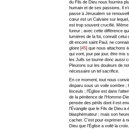
du Fils de Dieu nous fournira pl
humain et de ses passions. Il n’
passe à Jérusalem se renouvel
cœur est un Calvaire sur lequel,
est trop souvent crucifié. Mê
fureur ; avec cette différence qu
lumières de la foi, connaît celui 
dit encore saint Paul, ne conn
gloire
[
45
]
que nous attachons à l
qui vont, jour par jour, être mis
les Juifs se tourne donc aussi
Pleurons sur les douleurs de not
nécessaire un tel sacrifice.
En ce moment, tout nous convie a
disparu sous un voile sombre ; 
linceuls ; l’Église est dans l’at
de la pénitence de l’Homme-Dieu 
pensée des périls dont il est env
l’Évangile que le Fils de Dieu a 
blasphémateur ; mais son heure n
cacher. C’est pour exprimer à no
Dieu que l’Église a voilé la croi