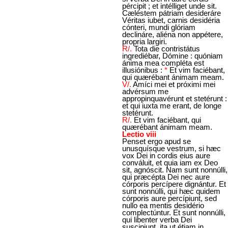
pércipit ; et intélliget unde sit.
Cæléstem pátriam desideráre
Véritas iubet, carnis desidéria
cónteri, mundi glóriam
declináre, aliéna non appétere,
propria largiri.
R/.
Tota die contristátus
ingrediébar, Dómine : quóniam
ánima mea compléta est
illusiónibus :
*
Et vim faciébant,
qui quærébant ánimam meam.
V/.
Amíci mei et próximi mei
advérsum me
appropinquavérunt et stetérunt :
et qui iuxta me erant, de longe
stetérunt.
R/.
Et vim faciébant, qui
quærébant ánimam meam.
Lectio viii
Penset ergo apud se
unusquísque vestrum, si hæc
vox Dei in cordis eius aure
conváluit, et quia iam ex Deo
sit, agnóscit. Nam sunt nonnúlli,
qui præcépta Dei nec aure
córporis percípere dignántur. Et
sunt nonnúlli, qui hæc quidem
córporis aure percípiunt, sed
nullo ea mentis desidério
complectúntur. Et sunt nonnúlli,
qui libenter verba Dei
suscipiunt, ita ut étiam in