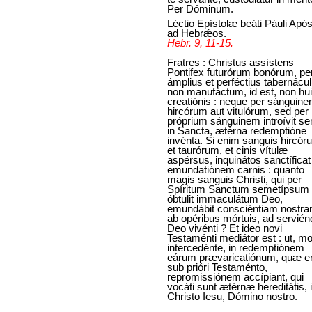
Per Dóminum.
Léctio Epístolæ beáti Páuli Após
ad Hebrǽos.
Hebr. 9, 11-15.
Fratres : Christus assístens
Pontifex futurórum bonórum, pe
ámplius et perféctius tabernácu
non manufáctum, id est, non hu
creatiónis : neque per sánguin
hircórum aut vitulórum, sed per
próprium sánguinem introívit s
in Sancta, ætérna redemptióne
invénta. Si enim sanguis hircór
et taurórum, et cinis vítulæ
aspérsus, inquinátos sanctíficat
emundatiónem carnis : quanto
magis sanguis Christi, qui per
Spíritum Sanctum semetípsum
óbtulit immaculátum Deo,
emundábit consciéntiam nostr
ab opéribus mórtuis, ad servié
Deo vivénti ? Et ideo novi
Testaménti mediátor est : ut, mo
intercedénte, in redemptiónem
eárum prævaricatiónum, quæ e
sub prióri Testaménto,
repromissiónem accípiant, qui
vocáti sunt ætérnæ hereditátis, 
Christo Iesu, Dómino nostro.