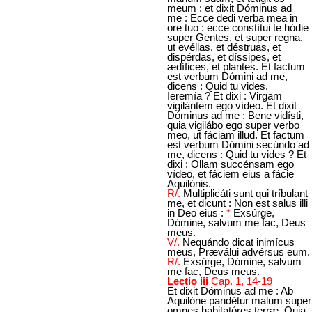
meum : et dixit Dóminus ad
me : Ecce dedi verba mea in
ore tuo : ecce constítui te hódie
super Gentes, et super regna,
ut evéllas, et déstruas, et
dispérdas, et díssipes, et
ædífices, et plantes. Et factum
est verbum Dómini ad me,
dicens : Quid tu vides,
Ieremía ? Et dixi : Virgam
vigilántem ego vídeo. Et dixit
Dóminus ad me : Bene vidísti,
quia vigilábo ego super verbo
meo, ut fáciam illud. Et factum
est verbum Dómini secúndo ad
me, dicens : Quid tu vides ? Et
dixi : Ollam succénsam ego
vídeo, et fáciem eius a fácie
Aquilónis.
R/.
Multiplicáti sunt qui tríbulant
me, et dicunt : Non est salus illi
in Deo eius :
*
Exsúrge,
Dómine, salvum me fac, Deus
meus.
V/.
Nequándo dicat inimícus
meus, Præválui advérsus eum.
R/.
Exsúrge, Dómine, salvum
me fac, Deus meus.
Lectio iii
Cap. 1, 14-19
Et dixit Dóminus ad me : Ab
Aquilóne pandétur malum super
omnes habitatóres terræ. Quia