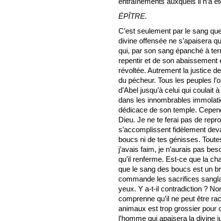
entraînements auxquels il n’a ét
ÉPÎTRE.
C’est seulement par le sang qu
divine offensée ne s’apaisera qu
qui, par son sang épanché à ter
repentir et de son abaissement e
révoltée. Autrement la justice d
du pécheur. Tous les peuples l’
d’Abel jusqu’à celui qui coulait
dans les innombrables immolati
dédicace de son temple. Cependan
Dieu. Je ne te ferai pas de repr
s’accomplissent fidèlement deva
boucs ni de tes génisses. Toute
j’avais faim, je n’aurais pas besoi
qu’il renferme. Est-ce que la ch
que le sang des boucs est un b
commande les sacrifices sanglant
yeux. Y a-t-il contradiction ? No
comprenne qu’il ne peut être rac
animaux est trop grossier pour 
l’homme qui apaisera la divine 