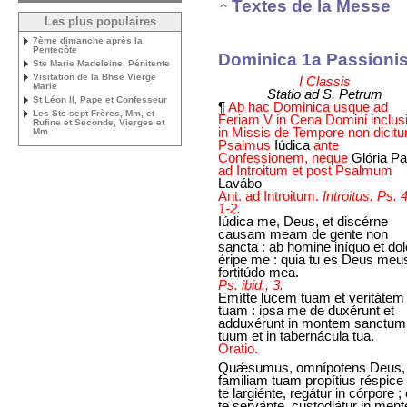
Textes de la Messe
Les plus populaires
7ème dimanche après la
Pentecôte
Dominica 1a Passioni
Ste Marie Madeleine, Pénitente
Visitation de la Bhse Vierge
I Classis
Marie
Statio ad S. Petrum
St Léon II, Pape et Confesseur
¶
Ab hac Dominica usque ad
Les Sts sept Frères, Mm, et
Feriam V in Cena Domini inclus
Rufine et Seconde, Vierges et
in Missis de Tempore non dicitu
Mm
Psalmus
Iúdica
ante
Confessionem, neque
Glória Pat
ad Introitum et post Psalmum
Lavábo
Ant. ad Introitum.
Introitus. Ps. 
1-2.
Iúdica me, Deus, et discérne
causam meam de gente non
sancta : ab homine iníquo et do
éripe me : quia tu es Deus meus
fortitúdo mea.
Ps. ibid., 3.
Emítte lucem tuam et veritátem
tuam : ipsa me de duxérunt et
adduxérunt in montem sanctum
tuum et in tabernácula tua.
Oratio.
Quǽsumus, omnípotens Deus,
familiam tuam propítius réspice :
te largiénte, regátur in córpore ; 
te servánte, custodiátur in ment