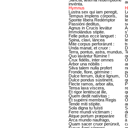
a
invénta.
Hymnus
H
Lustra sex qui iam peregit,
L
Tempus implens córporis,
l
Sponte líbera Redémptor
l
Passióni deditus,
s
Agnus in Crucis levátur
A
Immolándus stipite.
s
Felle potus ecce languet :
O
Spina, clavi, láncea
l
Mite corpus perforárunt :
t
Unda manat, et cruor :
D
Terra, pontus, astra, mundus,
T
Quo lavántur flúmine !
q
Crux fidélis, inter omnes
O
Arbor una nóbilis :
a
Silva talem nulla profert
n
Fronde, flore, gérmine :
p
Dulce ferrum, dulce lignum,
O
Dulce pondus sústinent.
q
Flecte ramos, arbor alta,
P
Tensa laxa víscera,
r
Et rigor lentéscat ille,
q
Quem dedit natívitas ;
q
Et supérni membra Regis
O
Tende miti stípite.
a
Sola digna tu fuísti
S
Ferre mundi víctimam ;
d
Atque portum præparáre
E
Arca mundo naufrago,
à
Quam sacer cruor perúnxit,
c
Fusus Agni córpore.
q