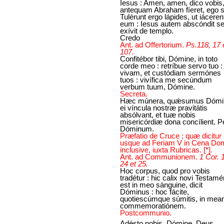
Iesus : Amen, amen, dico vobis
antequam Abraham fíeret, ego 
Tulérunt ergo lápides, ut iácerent
eum : Iesus autem abscóndit se
exívit de templo.
Credo
Ant. ad Offertorium.
Ps.118, 17 
107.
Confitébor tibi, Dómine, in toto
corde meo : retríbue servo tuo :
vivam, et custódiam sermónes
tuos : vivífica me secúndum
verbum tuum, Dómine.
Secreta.
Hæc múnera, quǽsumus Dómi
ei víncula nostræ pravitátis
absólvant, et tuæ nobis
misericórdiæ dona concílient. P
Dóminum.
Præfatio de Cruce ; quæ dicitur
usque ad Feriam V in Cena Dom
inclusive, iuxta Rubricas.
[
*
]
.
Ant. ad Communionem.
1 Cor. 
24 et 25.
Hoc corpus, quod pro vobis
tradétur : hic calix novi Testamé
est in meo sánguine, dicit
Dóminus : hoc fácite,
quotiescúmque súmitis, in me
commemoratiónem.
Postcommunio.
Adésto nobis, Dómine, Deus