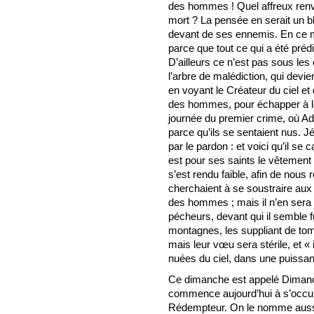
des hommes ! Quel affreux renve
mort ? La pensée en serait un bl
devant de ses ennemis. En ce mo
parce que tout ce qui a été préd
D’ailleurs ce n’est pas sous les c
l’arbre de malédiction, qui devie
en voyant le Créateur du ciel et 
des hommes, pour échapper à le
journée du premier crime, où A
parce qu’ils se sentaient nus. J
par le pardon : et voici qu’il se 
est pour ses saints le vêtement d
s’est rendu faible, afin de nous
cherchaient à se soustraire au
des hommes ; mais il n’en sera p
pécheurs, devant qui il semble fu
montagnes, les suppliant de tom
mais leur vœu sera stérile, et « 
nuées du ciel, dans une puissan
Ce dimanche est appelé Dimanch
commence aujourd’hui à s’occu
Rédempteur. On le nomme auss