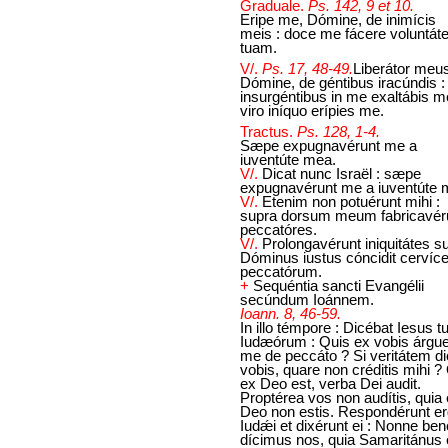
Graduale.
Ps. 142, 9 et 10.
Eripe me, Dómine, de inimícis
meis : doce me fácere voluntá
tuam.
V/.
Ps. 17, 48-49.
Liberátor meu
Dómine, de géntibus iracúndis :
insurgéntibus in me exaltábis me
viro iníquo erípies me.
Tractus.
Ps. 128, 1-4.
Sæpe expugnavérunt me a
iuventúte mea.
V/.
Dicat nunc Israël : sæpe
expugnavérunt me a iuventúte 
V/.
Etenim non potuérunt mihi :
supra dorsum meum fabricavér
peccatóres.
V/.
Prolongavérunt iniquitátes s
Dóminus iustus cóncidit cervíc
peccatórum.
+
Sequéntia sancti Evangélii
secúndum Ioánnem.
Ioann. 8, 46-59.
In illo témpore : Dicébat Iesus t
Iudæórum : Quis ex vobis árgue
me de peccáto ? Si veritátem d
vobis, quare non créditis mihi ?
ex Deo est, verba Dei audit.
Proptérea vos non audítis, quia
Deo non estis. Respondérunt e
Iudǽi et dixérunt ei : Nonne ben
dícimus nos, quia Samaritánus