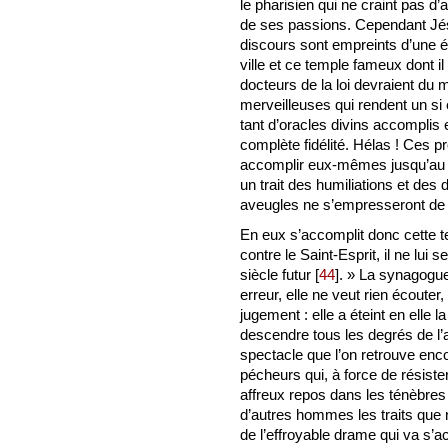
le pharisien qui ne craint pas d’a
de ses passions. Cependant Jés
discours sont empreints d’une é
ville et ce temple fameux dont il
docteurs de la loi devraient du
merveilleuses qui rendent un si é
tant d’oracles divins accomplis e
complète fidélité. Hélas ! Ces pr
accomplir eux-mêmes jusqu’au de
un trait des humiliations et d
aveugles ne s’empresseront de r
En eux s’accomplit donc cette te
contre le Saint-Esprit, il ne lui 
siècle futur
[
44
]
. » La synagogue
erreur, elle ne veut rien écouter, 
jugement : elle a éteint en elle la
descendre tous les degrés de l’
spectacle que l’on retrouve enc
pécheurs qui, à force de résister
affreux repos dans les ténèbres
d’autres hommes les traits que
de l’effroyable drame qui va s’a