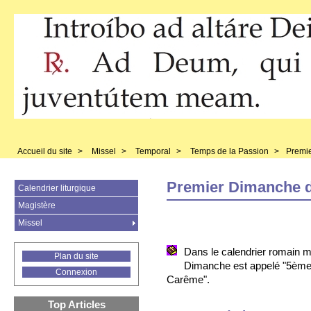
Accueil du site
>
Missel
>
Temporal
>
Temps de la Passion
>
Premie
Premier Dimanche d
Calendrier liturgique
Magistère
Missel
Dans le calendrier romain 
Plan du site
Dimanche est appelé "5èm
Connexion
Carême".
Top Articles