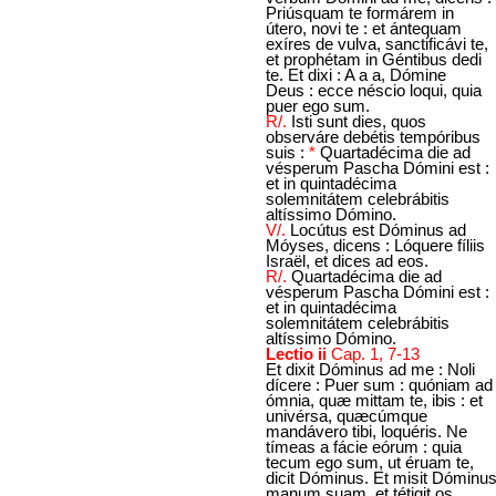
Priúsquam te formárem in
útero, novi te : et ántequam
exíres de vulva, sanctificávi te,
et prophétam in Géntibus dedi
te. Et dixi : A a a, Dómine
Deus : ecce néscio loqui, quia
puer ego sum.
R/.
Isti sunt dies, quos
observáre debétis tempóribus
suis :
*
Quartadécima die ad
vésperum Pascha Dómini est :
et in quintadécima
solemnitátem celebrábitis
altíssimo Dómino.
V/.
Locútus est Dóminus ad
Móyses, dicens : Lóquere fíliis
Israël, et dices ad eos.
R/.
Quartadécima die ad
vésperum Pascha Dómini est :
et in quintadécima
solemnitátem celebrábitis
altíssimo Dómino.
Lectio ii
Cap. 1, 7-13
Et dixit Dóminus ad me : Noli
dícere : Puer sum : quóniam ad
ómnia, quæ mittam te, ibis : et
univérsa, quæcúmque
mandávero tibi, loquéris. Ne
tímeas a fácie eórum : quia
tecum ego sum, ut éruam te,
dicit Dóminus. Et misit Dóminu
manum suam, et tétigit os