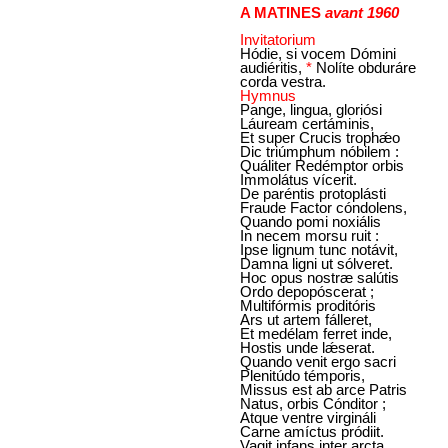
A MATINES
avant 1960
Invitatorium
Hódie, si vocem Dómini
audiéritis,
*
Nolíte obduráre
corda vestra.
Hymnus
Pange, lingua, gloriósi
Láuream certáminis,
Et super Crucis trophǽo
Dic triúmphum nóbilem :
Quáliter Redémptor orbis
Immolátus vícerit.
De paréntis protoplásti
Fraude Factor cóndolens,
Quando pomi noxiális
In necem morsu ruit :
Ipse lignum tunc notávit,
Damna ligni ut sólveret.
Hoc opus nostræ salútis
Ordo depopóscerat ;
Multifórmis proditóris
Ars ut artem fálleret,
Et medélam ferret inde,
Hostis unde lǽserat.
Quando venit ergo sacri
Plenitúdo témporis,
Missus est ab arce Patris
Natus, orbis Cónditor ;
Atque ventre virgináli
Carne amíctus pródiit.
Vagit infans inter arcta