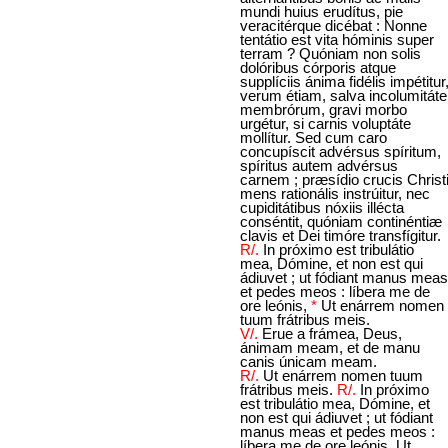
mundi huius erudítus, pie
veracitérque dicébat : Nonne
tentátio est vita hóminis super
terram ? Quóniam non solis
dolóribus córporis atque
supplíciis ánima fidélis impétitur
verum étiam, salva incolumitáte
membrórum, gravi morbo
urgétur, si carnis voluptáte
mollítur. Sed cum caro
concupíscit advérsus spíritum,
spíritus autem advérsus
carnem ; præsídio crucis Christ
mens rationális instrúitur, nec
cupiditátibus nóxiis illécta
conséntit, quóniam continéntiæ
clavis et Dei timóre transfígitur.
R/.
In próximo est tribulátio
mea, Dómine, et non est qui
ádiuvet ; ut fódiant manus meas
et pedes meos : líbera me de
ore leónis,
*
Ut enárrem nomen
tuum frátribus meis.
V/.
Erue a frámea, Deus,
ánimam meam, et de manu
canis únicam meam.
R/.
Ut enárrem nomen tuum
frátribus meis.
R/.
In próximo
est tribulátio mea, Dómine, et
non est qui ádiuvet ; ut fódiant
manus meas et pedes meos :
líbera me de ore leónis, Ut