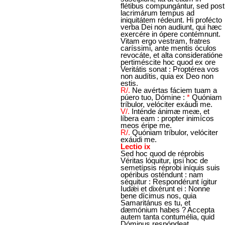
flétibus compungántur, sed post
lacrimárum tempus ad
iniquitátem rédeunt. Hi profécto
verba Dei non audiunt, qui hæc
exercére in ópere contémnunt.
Vitam ergo vestram, fratres
caríssimi, ante mentis óculos
revocáte, et alta consideratióne
pertiméscite hoc quod ex ore
Veritátis sonat : Proptérea vos
non audítis, quia ex Deo non
estis.
R/.
Ne avértas fáciem tuam a
púero tuo, Dómine :
*
Quóniam
tríbulor, velóciter exáudi me.
V/.
Inténde ánimæ meæ, et
líbera eam : propter inimícos
meos éripe me.
R/.
Quóniam tríbulor, velóciter
exáudi me.
Lectio ix
Sed hoc quod de réprobis
Véritas lóquitur, ipsi hoc de
semetípsis réprobi iníquis suis
opéribus osténdunt : nam
séquitur : Respondérunt ígitur
Iudǽi et dixérunt ei : Nonne
bene dícimus nos, quia
Samaritánus es tu, et
dæmónium habes ? Accepta
autem tanta contumélia, quid
Dóminus respóndeat,