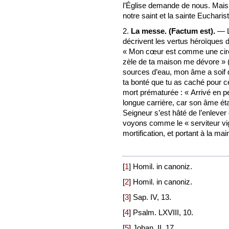
l’Église demande de nous. Mais
notre saint et la sainte Eucharist
2.
La messe. (Factum est).
— L
décrivent les vertus héroïques d
« Mon cœur est comme une cire 
zèle de ta maison me dévore » (
sources d’eau, mon âme a soif de
ta bonté que tu as caché pour ce
mort prématurée : « Arrivé en pe
longue carrière, car son âme éta
Seigneur s’est hâté de l’enlever d
voyons comme le « serviteur vigil
mortification, et portant à la ma
[
1
]
Homil. in canoniz.
[
2
]
Homil. in canoniz.
[
3
]
Sap. IV, 13.
[
4
]
Psalm. LXVIII, 10.
[
5
]
Johan. II, 17.