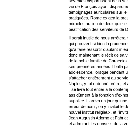
sévérités disparussent de la scè
vie de François ayant disparu e
témoignages auriculaires sur le 
pratiquées, Rome exigea la preu
miracles au lieu de deux qu’ell
béatification des serviteurs de D
Il serait inutile de nous arrêter
qui prouvent si bien la prudence
qu’à faire ressortir d’autant mie
donc maintenant le récit de sa v
de la noble famille de Caracciol
ses premières années il brilla pa
adolescence, lorsque pendant une
s’attacher entièrement au servic
Naples, y fut ordonné prêtre, e
il se livra tout entier à la conte
assidûment à la fonction d’exho
supplice. Il arriva un jour qu’une
erreur de nom ; on y invitait le d
nouvel institut religieux, et l’i
Jean Augustin Adorno et Fabrice
et admirant les conseils de la vo