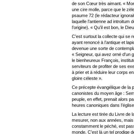
de son Cœur très aimant. « Mo
une cire molle, parce que le zèl
psaume 72 (le rédacteur ignorait
laquelle l’antienne ad introitum d
l’origine). « Qu’il est bon, le Die
C’est surtout la collecte qui se
ayant renoncé à l’antique et lap
devenue une sorte de contemplat
« Seigneur, qui avez orné d’un g
le bienheureux François, instit
serviteurs de profiter de ses e
à prier et à réduire leur corps en
gloire céleste ».
Ce précepte évangélique de la pr
canonistes du moyen âge : Semper
peuple, en effet, prenait alors p
heures canoniques dans l’église
La lecture est tirée du Livre de 
mesurer, non aux années, mais 
constamment le péché, est passé
monde. C’est là un tel prodige de