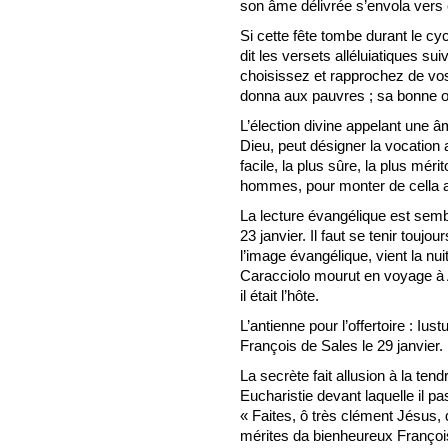
son âme délivrée s’envola vers ce
Si cette fête tombe durant le cy
dit les versets alléluiatiques su
choisissez et rapprochez de vos 
donna aux pauvres ; sa bonne œ
L’élection divine appelant une 
Dieu, peut désigner la vocation au
facile, la plus sûre, la plus méri
hommes, pour monter de cella
La lecture évangélique est semb
23 janvier. Il faut se tenir toujo
l’image évangélique, vient la nu
Caracciolo mourut en voyage à 
il était l’hôte.
L’antienne pour l’offertoire : Iu
François de Sales le 29 janvier.
La secrète fait allusion à la ten
Eucharistie devant laquelle il pa
« Faites, ô très clément Jésus,
mérites da bienheureux François