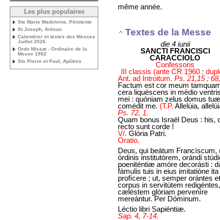
même année.
Les plus populaires
Ste Marie Madeleine, Pénitente
St Joseph, Artisan
Textes de la Messe
Calendrier et textes des Messes
Juillet 2026
die 4 iunii
Ordo Missæ - Ordinaire de la
SANCTI FRANCISCI
Messe 1962
CARACCIOLO
Sts Pierre et Paul, Apôtres
Confessoris
III classis (ante CR 1960 : dup
Ant. ad Introitum.
Ps. 21,15 ; 68
Factum est cor meum tamqua
cera liquéscens in médio ventri
mei : quóniam zelus domus tu
comédit me.
(T.P.
Allelúia, allelúi
Ps. 72, 1.
Quam bonus Israël Deus : his, 
recto sunt corde !
V/.
Glória Patri.
Oratio.
Deus, qui beátum Francíscum, 
órdinis institutórem, orándi stúdi
poeniténtiæ amóre decorásti : d
fámulis tuis in eius imitatióne ita
profícere ; ut, semper orántes e
corpus in servitútem redigéntes
cæléstem glóriam perveníre
mereántur. Per Dóminum.
Léctio libri Sapiéntiæ.
Sap. 4, 7-14.