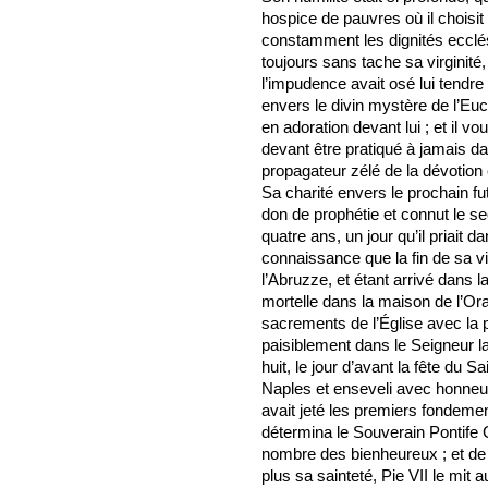
hospice de pauvres où il choisit 
constamment les dignités ecclési
toujours sans tache sa virginit
l’impudence avait osé lui tendr
envers le divin mystère de l’Euch
en adoration devant lui ; et il v
devant être pratiqué à jamais dans
propagateur zélé de la dévotion 
Sa charité envers le prochain fu
don de prophétie et connut le s
quatre ans, un jour qu’il priait d
connaissance que la fin de sa vie
l’Abruzze, et étant arrivé dans la 
mortelle dans la maison de l’Ora
sacrements de l’Église avec la p
paisiblement dans le Seigneur la 
huit, le jour d’avant la fête du 
Naples et enseveli avec honneur
avait jeté les premiers fondeme
détermina le Souverain Pontife 
nombre des bienheureux ; et de
plus sa sainteté, Pie VII le mit 