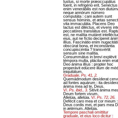
Iustus, si morte præoccupátus
fúerit, in refrigério erit. Senéctus
enim venerábilis est non diutúrn
neque annórum número
computáta : cani autem sunt
sensus hóminis, et ætas senect
vita immaculáta. Placens Deo
Iactus est diléctus, et vivens int
peccatóres translátus est. Rapt
est, ne malítia mutáret intelléct
eius, aut ne fíctio decíperet án
illíus. Fascinátio enim nugacitáti
obscúrat bona, et inconstántia
concupiscéntia ? transvértit
sensum sine malítia.
Consummátus in brevi explévit
témpora multa, plácita enim era
Deo ánima illíus : propter hoc
properávit edúcere illum de méd
iniquitátum.
Graduale.
Ps. 41, 2.
Quemádmodum desíderat cerv
ad fontes aquárum : ita desídera
ánima mea ad te, Deus.
V/.
Ps. ibid., 3.
Sitívit ánima me
Deum fortem vivum.
Allelúia, allelúia.
V/.
Ps. 72, 26.
Defécit caro mea et cor meum :
Deus cordis mei, et pars mea 
in ætérnum. Allelúia.
Tempore paschali omittitur
graduale, et eius loco dicitur :