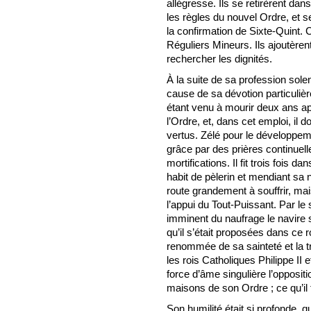
allégresse. Ils se retirèrent da
les règles du nouvel Ordre, et s
la confirmation de Sixte-Quint. C
Réguliers Mineurs. Ils ajoutèren
rechercher les dignités.
À la suite de sa profession solen
cause de sa dévotion particuliè
étant venu à mourir deux ans après
l’Ordre, et, dans cet emploi, il
vertus. Zélé pour le développeme
grâce par des prières continue
mortifications. Il fit trois fois
habit de pèlerin et mendiant sa n
route grandement à souffrir, ma
l’appui du Tout-Puissant. Par le
imminent du naufrage le navire su
qu’il s’était proposées dans ce 
renommée de sa sainteté et la tr
les rois Catholiques Philippe II e
force d’âme singulière l’oppositi
maisons de son Ordre ; ce qu’il
Son humilité était si profonde, q