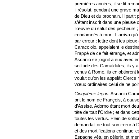
premières années, il se fit rema
il résolut, pendant une grave ma
de Dieu et du prochain. Il parti
s’étant inscrit dans une pieuse c
l’œuvre du salut des pécheurs ; 
condamnés à mort. Il arriva qu’un
par erreur ; lettre dont les pie
Caracciolo, appelaient le destinat
Frappé de ce fait étrange, et ad
Ascanio se joignit à eux avec e
solitude des Camaldules, ils y a
venus à Rome, ils en obtinrent l
voulut qu’on les appelât Clercs r
vœux ordinaires celui de ne poin
Cinquième leçon.
Ascanio Caracc
prit le nom de François, à cause
d’Assise. Adorno étant mort deux
tête de tout l’Ordre ; et dans c
toutes les vertus. Plein de soll
demandait de tout son cœur à Di
et des mortifications continuelles
Espagne vêtu en pèlerin, et mend