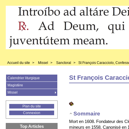
Accueil du site
>
Missel
>
Sanctoral
>
St François Caracciolo, Confess
St François Caracci
Calendrier liturgique
Magistère
Missel
Plan du site
Sommaire
Connexion
Mort en 1608. Fondateur des Cle
Top Articles
mineurs en 1558. Canonisé en 1