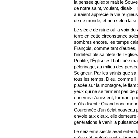
la pensée qu’exprimait le Souver
de notre saint, voulant, disait-il
auraient apprécié la vie religie
de ce monde, et non selon la sc
Le siècle de ruine où la voix du
terre en cette circonstance sole
sombres encore, les temps cal
François, comme tant d’autres, 
l’indéfectible sainteté de l’Égli
Pontife, l’Église est habituée ma
pèlerinage, au milieu des persé
Seigneur. Par les saints que sa
tous les temps. Dieu, comme il l’a 
placée sur la montagne, le flamb
yeux qui ne se ferment pas de pa
ennemis s’unissent, formant pou
qu’ils disent : Quand donc mour
Couronnée d’un éclat nouveau pa
envoie aux cieux, elle demeure 
générations à venir la puissanc
Le seizième siècle avait entend
qu’on eût proféré contre l’Épouse