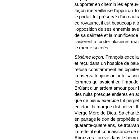
supporter en chemin les épreuve
façon merveilleuse l’appui du Tou
le portait fut préservé d’un nauf
ce royaume, il eut beaucoup à tr
l’opposition de ses ennemis av
de sa sainteté et la munificence d
l’aidèrent à fonder plusieurs mai
le même succès.
Sixième leçon.
François excella 
et reçu dans un hospice de pauv
refusa constamment les dignités e
conserva toujours intacte sa vi
femmes qui avaient eu l’impude
Brûlant d’un ardent amour pour le
des nuits presque entières en a
que ce pieux exercice fût perp
en étant la marque distinctive. Il
Vierge Mère de Dieu. Sa charité 
en partage le don de prophétie e
quarante-quatre ans, se trouvant
Lorette, il eut connaissance de s
Abruzzes ; arrivé dans le bourg d