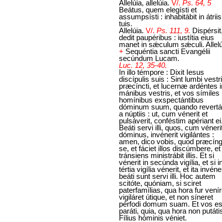
Allelúia, allelúia.
V/.
Ps. 64, 5
Beátus, quem elegísti et
assumpsísti : inhabitábit in átriis
tuis.
Allelúia.
V/.
Ps. 111, 9.
Dispérsit
dedit paupéribus : iustítia eius
manet in sǽculum sǽculi. Allelú
+
Sequéntia sancti Evangélii
secúndum Lucam.
Luc. 12, 35-40.
In illo témpore : Dixit Iesus
discípulis suis : Sint lumbi vestri
præcíncti, et lucernæ ardéntes i
mánibus vestris, et vos símiles
homínibus exspectántibus
dóminum suum, quando revertá
a núptiis : ut, cum vénerit et
pulsáverit, conféstim apériant ei
Beáti servi illi, quos, cum véneri
dóminus, invénerit vigilántes :
amen, dico vobis, quod præcíng
se, et fáciet illos discúmbere, et
tránsiens ministrábit illis. Et si
vénerit in secúnda vigília, et si i
tértia vigília vénerit, et ita invéner
beáti sunt servi illi. Hoc autem
scitóte, quóniam, si sciret
paterfamílias, qua hora fur venír
vigiláret útique, et non síneret
pérfodi domum suam. Et vos es
paráti, quia, qua hora non putáti
Fílius hóminis véniet.