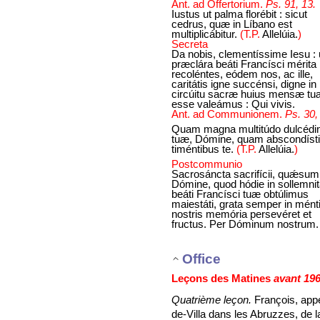
Ant. ad Offertorium.
Ps. 91, 13.
Iustus ut palma florébit : sicut
cedrus, quæ in Líbano est
multiplicábitur.
(T.P.
Allelúia.
)
Secreta
Da nobis, clementíssime Iesu : 
præclára beáti Francísci mérita
recoléntes, eódem nos, ac ille,
caritátis igne succénsi, digne in
circúitu sacræ huius mensæ tu
esse valeámus : Qui vivis.
Ant. ad Communionem.
Ps. 30,
Quam magna multitúdo dulcédin
tuæ, Dómine, quam abscondísti
timéntibus te.
(T.P.
Allelúia.
)
Postcommunio
Sacrosáncta sacrifícii, quǽsum
Dómine, quod hódie in sollemnit
beáti Francísci tuæ obtúlimus
maiestáti, grata semper in mént
nostris memória persevéret et
fructus. Per Dóminum nostrum.
Office
Leçons des Matines
avant 19
Quatrième leçon.
François, appe
de-Villa dans les Abruzzes, de 