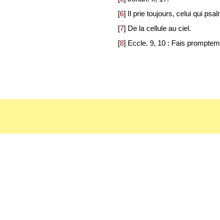
[
6
]
Il prie toujours, celui qui ps
[
7
]
De la cellule au ciel.
[
8
]
Eccle. 9, 10 : Fais prompteme