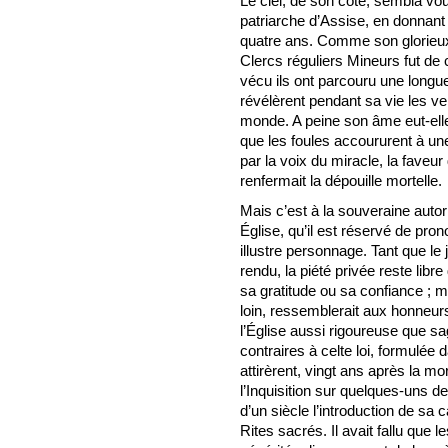
Le ciel, de son côté, sembla vou
patriarche d’Assise, en donnan
quatre ans. Comme son glorieux
Clercs réguliers Mineurs fut de
vécu ils ont parcouru une longue
révélèrent pendant sa vie les ve
monde. A peine son âme eut-elle q
que les foules accoururent à une
par la voix du miracle, la faveur
renfermait la dépouille mortelle.
Mais c’est à la souveraine auto
Église, qu’il est réservé de pro
illustre personnage. Tant que le
rendu, la piété privée reste libre
sa gratitude ou sa confiance ; m
loin, ressemblerait aux honneurs
l’Église aussi rigoureuse que 
contraires à celte loi, formulée 
attirèrent, vingt ans après la m
l’Inquisition sur quelques-uns de
d’un siècle l’introduction de sa
Rites sacrés. Il avait fallu que 