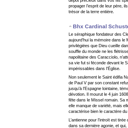
dépôt précieux dans vos fils spir
propager l’esprit de leur père, il
trésor de la terre entière.
Bhx Cardinal Schust
Le séraphique fondateur des Cl
aujourd’hui la mémoire dans le 
privilégiées que Dieu cueille da
souffle du monde ne les flétrisse
napolitaine des Caracciolo, n’at
sa vie fut si féconde devant le 
impérissables dans l’Église.
Non seulement le Saint édifia Nap
de Paul V par son constant refus 
jusqu’à l’Espagne lointaine, tém
dévotion. Il mourut le 4 juin 1608
fête dans le Missel romain. Sa 
elle manque de variété, mais ell
caractérise bien le caractère du
L’antienne pour l’introït est tiré
dans sa dernière agonie, et qui,