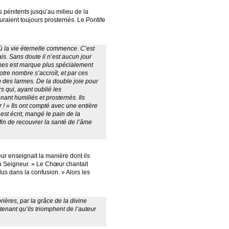
 pénitents jusqu’au milieu de la
euraient toujours prosternés. Le Pontife
où la vie éternelle commence. C’est
s. Sans doute il n’est aucun jour
mmes est marque plus spécialement
tre nombre s’accroît, et par ces
in des larmes. De la double joie pour
s qui, ayant oublié les
ant humiliés et prosternés. Ils
 ! » Ils ont compté avec une entière
est écrit, mangé le pain de la
afin de recouvrer la santé de l’âme
eur enseignait la manière dont ils
 du Seigneur. » Le Chœur chantait
us dans la confusion. » Alors les
rières, par la grâce de la divine
tenant qu’ils triomphent de l’auteur