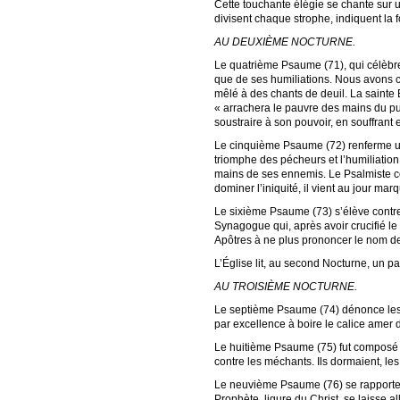
Cette touchante élégie se chante sur u
divisent chaque strophe, indiquent la 
AU DEUXIÈME NOCTURNE.
Le quatrième Psaume (71), qui célèbre 
que de ses humiliations. Nous avons c
mêlé à des chants de deuil. La sainte É
« arrachera le pauvre des mains du pui
soustraire à son pouvoir, en souffrant
Le cinquième Psaume (72) renferme un
triomphe des pécheurs et l’humiliation 
mains de ses ennemis. Le Psalmiste con
dominer l’iniquité, il vient au jour ma
Le sixième Psaume (73) s’élève contre 
Synagogue qui, après avoir crucifié le
Apôtres à ne plus prononcer le nom de
L’Église lit, au second Nocturne, un 
AU TROISIÈME NOCTURNE.
Le septième Psaume (74) dénonce les v
par excellence à boire le calice amer d
Le huitième Psaume (75) fut composé a
contre les méchants. Ils dormaient, le
Le neuvième Psaume (76) se rapporte aux
Prophète, ligure du Christ, se laisse 