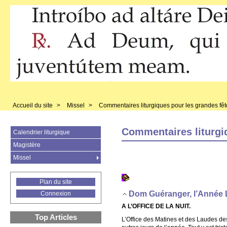
Accueil du site
>
Missel
>
Commentaires liturgiques pour les grandes fêt
Commentaires liturgi
Calendrier liturgique
Magistère
Missel
Plan du site
Dom Guéranger, l’Année 
Connexion
A L’OFFICE DE LA NUIT.
Top Articles
L’Office des Matines et des Laudes de