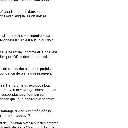
étaient introduits dans leurs
tions avec lesquelles on doit se
t si humble les sentiments de sa
-Prophète il n’en est aucun qui soit
se le néant de l’homme et la brièveté
ler que l’Office des Laudes est le
t de sa couche plein des projets
 l’abondance de biens que réserve à
es. Il emprunte un à-propos tout
pour eux la mer Rouge, dans laquelle
ts suspendus pour leur laisser
ance que leur inspirera le sacrifice
a louange divine, exprimée dès la
eau nom de Laudes.
[
3
]
 de jubilation avec les tristes ombres
icorde de notre Dieu ; mais le divin