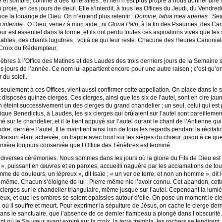
ste et sombre, comme à des funérailles ; et rien n’est plus propre à nous donner une 
n proie, en ces jours de deuil. Elle s’interdit, à tous les Offices du Jeudi, du Vendred
e la louange de Dieu. On n’entend plus retentir :
Domine, labia mea aperies
: Sei
 intende
: O Dieu, venez à mon aide ; ni
Gloria Patri
, à la fin des Psaumes, des Ca
ur est essentiel dans la forme, et ils ont perdu toutes ces aspirations vives que les
ables, des chants lugubres : voilà ce qui leur reste. Chacune des Heures Canoni
a Croix du Rédempteur.
es à l’Office des Matines et des Laudes des trois derniers jours de la Semaine sa
es jours de l’année. Ce nom lui appartient encore pour une autre raison ; c’est qu’o
 du soleil.
seulement à ces Offices, vient aussi confirmer cette appellation. On place dans le s
t disposés quinze cierges. Ces cierges, ainsi que les six de l’autel, sont en cire jau
teint successivement un des cierges du grand chandelier ; un seul, celui qui est 
ique Benedictus, à Laudes, les six cierges qui brûlaient sur l’autel sont pareilleme
 sur le chandelier, et il le tient appuyé sur l’autel durant le chant de l’Antienne qu
ndre, derrière l’autel. Il le maintient ainsi loin de tous les regards pendant la récita
raison étant achevée, on frappe avec bruit sur les sièges du chœur, jusqu’à ce que 
umière toujours conservée que l’Office des Ténèbres est terminé.
diverses cérémonies. Nous sommes dans les jours où la gloire du Fils de Dieu est
e », puissant en œuvres et en paroles, accueilli naguère par les acclamations de tou
me de douleurs, un lépreux », dit Isaïe ; « un ver de terre, et non un homme », dit 
lui-même. Chacun s’éloigne de lui : Pierre même nie l’avoir connu. Cet abandon, cet
s cierges sur le chandelier triangulaire, même jusque sur l’autel. Cependant la lum
feux, et que les ombres se soient épaissies autour d’elle. On pose un moment le cierg
 il souffre et meurt. Pour exprimer la sépulture de Jésus, on cache le cierge derriè
 dans le sanctuaire, que l’absence de ce dernier flambeau a plongé dans l’obscurité.
 où le Sauveur ayant expiré sur la croix, la terre trembla, les rochers se fendirent,