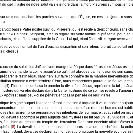
 du ciel ; l’astre de notre salut va s’éteindre dans la mort. Pleurons sur nous, en pl
sur un mode touchant les paroles suivantes que l’Église, en ces trois jours, a sans 
t. »
t à voix basse Pater noster suivi du Miserere, qui est récité à deux chœurs, sans cha
suit : « Daignez, Seigneur, jeter un regard sur votre famille ici présente, pour laq
hants, et souffrir le supplice de la Croix ; Lui qui, étant Dieu, vit et règne avec vo
éserve que l’on fait de l’un d’eux, sa disparition et son retour, le bruit qui se fait ent
és ci-dessus.
coucher du soleil, les Juifs doivent manger la Pâque dans Jérusalem. Jésus est enc
 ainsi le demande la Loi ; et jusqu’à ce qu’il l’ait abrogée par l’effusion de son sang, 
éparer le festin légal, sans rien leur faire connaître de la manière merveilleuse do
stitution remonte à cette dernière Cène, nous comprenons pourquoi le Sauveur choi
ons
[
4
]
. Pierre, qui confessa le premier la divinité de Jésus, représente la foi ; et Je
stère qui va être déclaré dans la Cène mystique de ce soir, se révèle à l’amour par l
x Apôtres ; mais ceux-ci ne pénétraient pas la pensée de leur Maître.
ndique le signe auquel ils reconnaîtront la maison à laquelle il veut accorder aujour
rencontreront portant une cruche d’eau. La maison où se rend cet homme est habitée
res transmirent à ce personnage les intentions de leur maître ; et aussitôt on mit à
eu où devait s’accomplir le plus auguste des mystères ne fût pas un lieu vulgaire. Cett
res, était bien au-dessus du temple de Jérusalem. Dans son enceinte allait s’élever le
rophète
[
5
]
. Là devait commencer dans peu d’heures le sacerdoce chrétien ; là enfin,
r l’Esprit-Saint, devait se déclarer au monde, et promulguer la nouvelle et univers