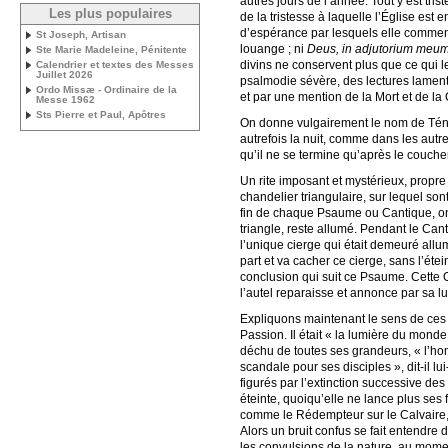
autres jours de l’année. Tout y est tri
Les plus populaires
de la tristesse à laquelle l’Église est e
d’espérance par lesquels elle commenc
St Joseph, Artisan
louange ; ni
Deus, in adjutorium meum
Ste Marie Madeleine, Pénitente
divins ne conservent plus que ce qui le
Calendrier et textes des Messes
Juillet 2026
psalmodie sévère, des lectures lament
Ordo Missæ - Ordinaire de la
et par une mention de la Mort et de l
Messe 1962
Sts Pierre et Paul, Apôtres
On donne vulgairement le nom de Ténèbr
autrefois la nuit, comme dans les autr
qu’il ne se termine qu’après le coucher
Un rite imposant et mystérieux, propre 
chandelier triangulaire, sur lequel son
fin de chaque Psaume ou Cantique, on é
triangle, reste allumé. Pendant le Cant
l’unique cierge qui était demeuré allumé
part et va cacher ce cierge, sans l’étei
conclusion qui suit ce Psaume. Cette O
l’autel reparaisse et annonce par sa l
Expliquons maintenant le sens de ces 
Passion. Il était « la lumière du mond
déchu de toutes ses grandeurs, « l’hom
scandale pour ses disciples », dit-il 
figurés par l’extinction successive de
éteinte, quoiqu’elle ne lance plus ses 
comme le Rédempteur sur le Calvaire, où
Alors un bruit confus se fait entendre
les convulsions de la nature, au moment