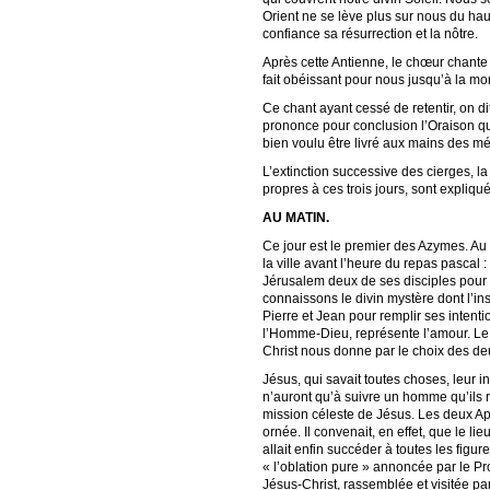
Orient ne se lève plus sur nous du haut
confiance sa résurrection et la nôtre.
Après cette Antienne, le chœur chante 
fait obéissant pour nous jusqu’à la mor
Ce chant ayant cessé de retentir, on di
prononce pour conclusion l’Oraison qui 
bien voulu être livré aux mains des méc
L’extinction successive des cierges, la r
propres à ces trois jours, sont expliqu
AU MATIN.
Ce jour est le premier des Azymes. Au 
la ville avant l’heure du repas pascal :
Jérusalem deux de ses disciples pour pr
connaissons le divin mystère dont l’in
Pierre et Jean pour remplir ses intenti
l’Homme-Dieu, représente l’amour. Le my
Christ nous donne par le choix des deu
Jésus, qui savait toutes choses, leur i
n’auront qu’à suivre un homme qu’ils 
mission céleste de Jésus. Les deux Apôt
ornée. Il convenait, en effet, que le li
allait enfin succéder à toutes les figu
« l’oblation pure » annoncée par le P
Jésus-Christ, rassemblée et visitée pa