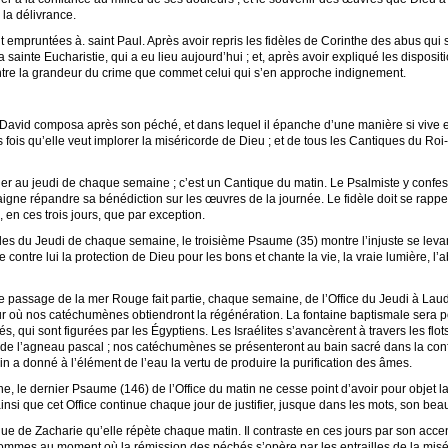
 la délivrance.
empruntées à. saint Paul. Après avoir repris les fidèles de Corinthe des abus qui s’
la sainte Eucharistie, qui a eu lieu aujourd’hui ; et, après avoir expliqué les disposi
montre la grandeur du crime que commet celui qui s’en approche indignement.
David composa après son péché, et dans lequel il épanche d’une manière si vive e
s fois qu’elle veut implorer la miséricorde de Dieu ; et de tous les Cantiques du Roi
er au jeudi de chaque semaine ; c’est un Cantique du matin. Le Psalmiste y confes
daigne répandre sa bénédiction sur les œuvres de la journée. Le fidèle doit se rappe
, en ces trois jours, que par exception.
s du Jeudi de chaque semaine, le troisième Psaume (35) montre l’injuste se levan
re contre lui la protection de Dieu pour les bons et chante la vie, la vraie lumière,
 passage de la mer Rouge fait partie, chaque semaine, de l’Office du Jeudi à Laud
ur où nos catéchumènes obtiendront la régénération. La fontaine baptismale sera 
s, qui sont figurées par les Égyptiens. Les Israélites s’avancèrent à travers les flo
ce de l’agneau pascal ; nos catéchumènes se présenteront au bain sacré dans la confi
in a donné à l’élément de l’eau la vertu de produire la purification des âmes.
e, le dernier Psaume (146) de l’Office du matin ne cesse point d’avoir pour objet l
insi que cet Office continue chaque jour de justifier, jusque dans les mots, son b
ue de Zacharie qu’elle répète chaque matin. Il contraste en ces jours par son accent
sommes au moment où la rémission des péchés s’opère par les entrailles de la misér