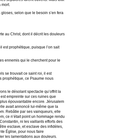
 mort.
 gloses, selon que le besoin s’en fera
te au Christ, dont il décrit les douleurs
l est prophétique, puisque l’on sait
es ennemis qui le cherchent pour le
se trouvait ce saint roi, il est
sens prophétique, ce Psaume nous
s le désolant spectacle qu’offrit la
 est empreinte sur ces ruines que
re plus épouvantable encore. Jérusalem
 elle avait annoncé lui-même que la
nom. Rebâtie par ses vainqueurs, elle
alem, ce n’était point un hommage rendu
onstantin, ni les vaillants efforts des
tre esclave, et esclave des infidèles,
inte Église, pour nous faire
ler les lamentations aux douleurs.