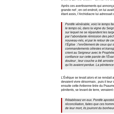
Après ces avertissements qui annonçaie
grande nef ; en cet endroit, on lui ava
étant assis, l’Archidiacre lui adressait 
Pontife vénérable, voici le temps fa
le temps où, dans la vigne du Seig
sur lequel ne se répandent les lar
par l’abondante rémission des péché
nouveau-nés, et par le retour de ceu
l’Église : l’enrôlement de ceux qui 
commandements célestes et transgres
crient au Seigneur avec le Prophète
confiance sur cette parole de l’Évan
douleur ; leur couche a été arrosée 
qu’ils avaient perdue. La pénitence 
L’Évêque se levait alors et se rendait a
devaient vivre désormais ; puis il leur
ensuite cette Antienne tirée du Psaume
pénitents, se levant de terre, venaient s
Rétablissez en eux. Pontife apostoli
réconciliation, faites que ces homm
de leur mort, ils jouiront du bonheu