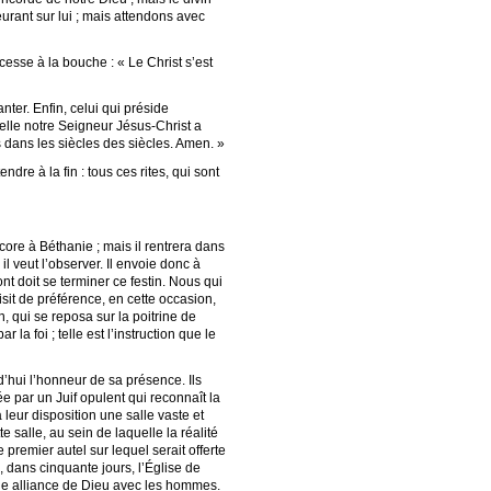
eurant sur lui ; mais attendons avec
cesse à la bouche : « Le Christ s’est
nter. Enfin, celui qui préside
uelle notre Seigneur Jésus-Christ a
us dans les siècles des siècles. Amen. »
endre à la fin : tous ces rites, qui sont
ore à Béthanie ; mais il rentrera dans
il veut l’observer. Il envoie donc à
nt doit se terminer ce festin. Nous qui
sit de préférence, en cette occasion,
an, qui se reposa sur la poitrine de
a foi ; telle est l’instruction que le
d’hui l’honneur de sa présence. Ils
 par un Juif opulent qui reconnaît la
 leur disposition une salle vaste et
e salle, au sein de laquelle la réalité
 premier autel sur lequel serait offerte
 dans cinquante jours, l’Église de
elle alliance de Dieu avec les hommes.