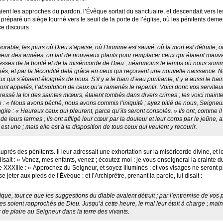
nt les approches du pardon, l’Évêque sortait du sanctuaire, et descendait vers les
it préparé un siège tourné vers le seuil de la porte de l’église, où les pénitents dem
ce discours :
vorable, les jours où Dieu s’apaise, où l’homme est sauvé, où la mort est détruite, 
neur des armées, on fait de nouveaux plants pour remplacer ceux qui étaient mauvai
gesses de la bonté et de la miséricorde de Dieu ; néanmoins le temps où nous so
s, et par la fécondité delà grâce en ceux qui reçoivent une nouvelle naissance. No
x qui s’étaient éloignés de nous. S’il y a le bain d’eau purifiante, il y a aussi le ba
sont appelés, l’absolution de ceux qu’a ramenés le repentir. Voici donc vos serviteur
sé la loi des saintes mœurs, étaient tombés dans divers crimes ; les voici mainten
 : « Nous avons péché, nous avons commis l’iniquité ; ayez pitié de nous, Seigneur
gile : « Heureux ceux qui pleurent, parce qu’ils seront consolés. » Ils ont, comme il 
de leurs larmes ; ils ont affligé leur cœur par la douleur et leur corps par le jeûne, 
est une ; mais elle est à la disposition de tous ceux qui veulent y recourir.
uprès des pénitents. Il leur adressait une exhortation sur la miséricorde divine, et l
 disait : « Venez, mes enfants, venez ; écoutez-moi : je vous enseignerai la crainte
 XXXIIIe : « Approchez du Seigneur, et soyez illuminés ; et vos visages ne seront pl
e jeter aux pieds de l’Évêque ; et l’Archiprêtre, prenant la parole, lui disait :
que, tout ce que les suggestions du diable avaient détruit ; par l’entremise de vos p
es soient rapprochés de Dieu. Jusqu’à cette heure, le mal leur était à charge ; main
r de plaire au Seigneur dans la terre des vivants.