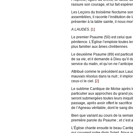
rassure son courage, et lui fait espérer
Les Leçons du troisième Nocturne sont 
assemblées, il raconte l’institution de 
présenter à la table sainte, il nous 
A LAUDES.
[
1
]
Le premier Psaume (50) est celui que 
pénitence. L’Église l’emploie toutes le
plus familier aux âmes chrétiennes.
Le deuxième Psaume (89) est particuli
de sa vie, et il demande à Dieu qu’il 
service du matin, et qu’on ne l’anticipe
Attribué comme le précédent aux Laude
mauvais résolus dans la nuit ; il implo
ceux-ci le ciel.
[
2
]
Le sublime Cantique de Moïse après le
particulier aux approches du grand jo
seront submergées toutes leurs iniquité
passage, après avoir offert le sacrifi
de l’Agneau véritable, dont le sang div
Bien que variant au cours de la semain
première parole du Psaume ; et c’est a
L’Église chante ensuite le beau Cantiq
qui couvrent notre divin Soleil. Nous 