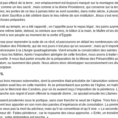
st pas effacé de la terre ; son emplacement est toujours marqué sur la montagne de 
 comme un lieu sacré ; mais comme si la divine Providence, qui conserve sur la ter
, les portes de ce lieu à jamais béni se sont ouvertes, dans notre siècle, à plusieu
 le divin Sacrifice a été célébré dans le lieu même de son institution. Jésus s’est 
s choses préparées.
té au temple, en a été rapporté ; on l’apprête pour le repas légal ; les pains azyme
une même table, debout, la ceinture aux reins, le bâton à la main, le Maître et les d
crivit a son peuple au moment de la sortie d’Égypte.
sse pour reprendre la suite de ce récit, et parcourons en détail les nombreuses cé
liation des Pénitents, qui de nos jours n’est plus qu’un souvenir ; mais qu’il impo
cessaire à la Liturgie quadragésimale. Vient ensuite la consécration des saintes H
 tous les fidèles. Après l’exposition abrégée de cette fonction, nous avons à traiter
 nouvelle. Il nous faut parler ensuite de la préparation de la Messe des Présanctifiés
tum, ou lavement des pieds. Nous allons donc développer successivement ces divers 
turgique.
TS.
hui trois messes solennelles, dont la première était précédée de l’absolution solenn
iation avait lieu en cette manière. Ils se présentaient aux portes de l’église, en habi
uis le Mercredi des Cendres, jour où ils avaient reçu l’imposition de la pénitence. L
he son regret d’avoir offensé la majesté divine ; on ajoutait ensuite les Litanies 
aient prosternés sous le portique, sans oser franchir le seuil de l’église. Trois fois
naient leur apporter en son nom des paroles d’espérance et de consolation. La prem
je ne veux pas la mort du pécheur, mais qu’il se convertisse et qu’il vive. » La secon
neur dit : Faites pénitence ; car le royaume des cieux approche. » Enfin, un troisiè
tes ; votre rédemption est proche. »