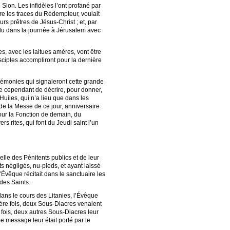
Sion. Les infidèles l’ont profané par
re les traces du Rédempteur, voulait
rs prêtres de Jésus-Christ ; et, par
rendu dans la journée à Jérusalem avec
s, avec les laitues amères, vont être
isciples accompliront pour la dernière
rémonies qui signaleront cette grande
rte cependant de décrire, pour donner,
uiles, qui n’a lieu que dans les
 de la Messe de ce jour, anniversaire
 pour la Fonction de demain, du
rites, qui font du Jeudi saint l’un
elle des Pénitents publics et de leur
ts négligés, nu-pieds, et ayant laissé
’Évêque récitait dans le sanctuaire les
des Saints.
 dans le cours des Litanies, l’Évêque
ière fois, deux Sous-Diacres venaient
de fois, deux autres Sous-Diacres leur
me message leur était porté par le