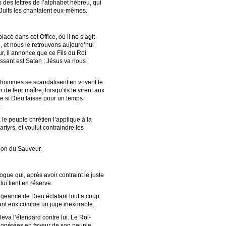
 des lettres de l’alphabet hébreu, qui
 Juifs les chantaient eux-mêmes.
cé dans cet Office, où il ne s’agit
 et nous le retrouvons aujourd’hui
ur, il annonce que ce Fils du Roi
issant est Satan ; Jésus va nous
s hommes se scandalisent en voyant le
de leur maître, lorsqu’ils le virent aux
ue si Dieu laisse pour un temps
.
le peuple chrétien l’applique à la
tyrs, et voulut contraindre les
ion du Sauveur.
ue qui, après avoir contraint le juste
ui tient en réserve.
ngeance de Dieu éclatant tout a coup
evant eux comme un juge inexorable.
leva l’étendard contre lui. Le Roi-
 a opérées en faveur de son peuple