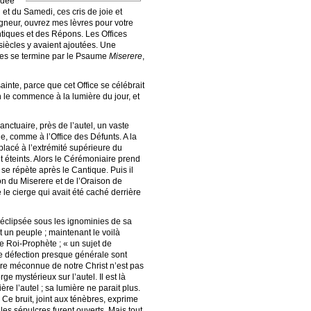
idée
i et du Samedi, ces cris de joie et
gneur, ouvrez mes lèvres pour votre
ntiques et des Répons. Les Offices
 siècles y avaient ajoutées. Une
ales se termine par le Psaume
Miserere
,
inte, parce que cet Office se célébrait
n le commence à la lumière du jour, et
anctuaire, près de l’autel, un vaste
ne, comme à l’Office des Défunts. A la
placé à l’extrémité supérieure du
nt éteints. Alors le Cérémoniaire prend
i se répète après le Cantique. Puis il
tion du Miserere et de l’Oraison de
le cierge qui avait été caché derrière
 éclipsée sous les ignominies de sa
t un peuple ; maintenant le voilà
le Roi-Prophète ; « un sujet de
te défection presque générale sont
ière méconnue de notre Christ n’est pas
e mystérieux sur l’autel. Il est là
re l’autel ; sa lumière ne parait plus.
 Ce bruit, joint aux ténèbres, exprime
 les sépulcres furent ouverts. Mais tout