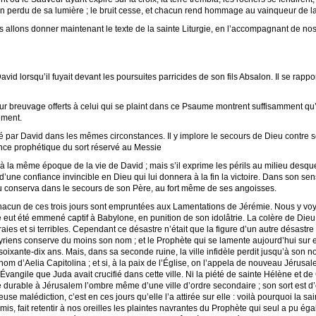
ien perdu de sa lumière ; le bruit cesse, et chacun rend hommage au vainqueur de la
 allons donner maintenant le texte de la sainte Liturgie, en l’accompagnant de nos
id lorsqu’il fuyait devant les poursuites parricides de son fils Absalon. Il se rappor
pour breuvage offerts à celui qui se plaint dans ce Psaume montrent suffisamment qu’i
ement.
par David dans les mêmes circonstances. Il y implore le secours de Dieu contre s
nce prophétique du sort réservé au Messie
la même époque de la vie de David ; mais s’il exprime les périls au milieu desquels 
d’une confiance invincible en Dieu qui lui donnera à la fin la victoire. Dans son 
conserva dans le secours de son Père, au fort même de ses angoisses.
cun de ces trois jours sont empruntées aux Lamentations de Jérémie. Nous y voyon
 eut été emmené captif à Babylone, en punition de son idolâtrie. La colère de Dieu
aies et si terribles. Cependant ce désastre n’était que la figure d’un autre désast
ssyriens conserve du moins son nom ; et le Prophète qui se lamente aujourd’hui sur
soixante-dix ans. Mais, dans sa seconde ruine, la ville infidèle perdit jusqu’à son 
nom d’Aelia Capitolina ; et si, à la paix de l’Église, on l’appela de nouveau Jérus
vangile que Juda avait crucifié dans cette ville. Ni la piété de sainte Hélène et de C
 durable à Jérusalem l’ombre même d’une ville d’ordre secondaire ; son sort est d’ê
euse malédiction, c’est en ces jours qu’elle l’a attirée sur elle : voilà pourquoi la sa
, fait retentir à nos oreilles les plaintes navrantes du Prophète qui seul a pu éga