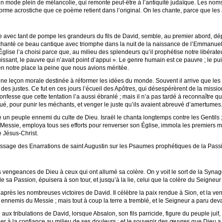
n mode plein de mélancolie, qui remonte peut-être à l’antiquité judaïque. Les noms
forme acrostiche que ce poème retient dans l’original. On les chante, parce que les
avec tant de pompe les grandeurs du fils de David, semble, au premier abord, dépla
hanté ce beau cantique avec triomphe dans la nuit de la naissance de l’Emmanuel,
glise l’a choisi parce que, au milieu des splendeurs qu’il prophétise notre libérate
ssant, le pauvre qui n’avait point d’appui ». Le genre humain est ce pauvre ; le pu
 en notre place la peine que nous avions méritée.
e leçon morale destinée à réformer les idées du monde. Souvent il arrive que le
des justes. Ce fut en ces jours l’écueil des Apôtres, qui désespérèrent de la mission 
fesse que cette tentation l’a aussi ébranlé ; mais il n’a pas tardé à reconnaître q
rqué, pour punir les méchants, et venger le juste qu’ils avaient abreuvé d’amertumes
un peuple ennemi du culte de Dieu. Israël le chanta longtemps contre les Gentils ; 
 Messie, employa tous ses efforts pour renverser son Église, immola les premiers mar
 Jésus-Christ.
passage des Enarrations de saint Augustin sur les Psaumes prophétiques de la Pass
engeances de Dieu à ceux qui ont allumé sa colère. On y voit le sort de la Synagog
e sa Passion, épuisera à son tour, et jusqu’à la lie, celui que la colère du Seigneur l
près les nombreuses victoires de David. Il célèbre la paix rendue à Sion, et la ve
s ennemis du Messie ; mais tout à coup la terre a tremblé, et le Seigneur a paru d
 tribulations de David, lorsque Absalon, son fils parricide, figure du peuple juif, 
aller à la confiance au milieu de ses douleurs ; et le souvenir des œuvres que Dieu