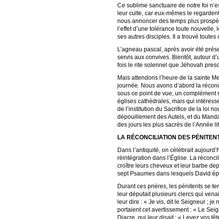
Ce sublime sanctuaire de notre foi n’e
leur culte, car eux-mêmes le regardent
nous annoncer des temps plus prospères
l’effet d’une tolérance toute nouvelle,
ses autres disciples. Il a trouvé toute
L’agneau pascal, après avoir été présen
servis aux convives. Bientôt, autour d’
fois le rite solennel que Jéhovah pres
Mais attendons l’heure de la sainte Me
journée. Nous avons d’abord la réconci
sous ce point de vue, un complément né
églises cathédrales, mais qui intéresse
de l’institution du Sacrifice de la loi
dépouillement des Autels, et du Manda
des jours les plus sacrés de l’Année li
LA RÉCONCILIATION DES PÉNITEN
Dans l’antiquité, on célébrait aujourd’
réintégration dans l’Église. La réconcil
croître leurs cheveux et leur barbe dep
sept Psaumes dans lesquels David épanc
Durant ces prières, les pénitents se ten
leur députait plusieurs clercs qui ve
leur dire : « Je vis, dit le Seigneur ; 
portaient cet avertissement : « Le Seig
Diacre, qui leur disait : « Levez vos tê