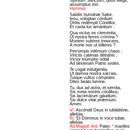
Spíritum Sanctum, quos elégit,
assúmptus est.
Hymnus
Salútis humánæ Sator,
Iesu, volúptas córdium
Orbis redémpti Cónditor,
Et casta lux amántium :
Qua victus es cleméntia,
Ut nostra ferres crímina ?
Mortem subíres ínnocens,
A morte nos ut tólleres ?
Perrúmpis inférnum chaos :
Vinctis caténas détrahis ;
Victor triúmpho nóbili
Ad déxteram Patris sedes.
Te cogat indulgéntia,
Ut damna nostra sárcias,
Tuíque vultus cómpotes
Dites beáto lúmine.
Tu, dux ad astra, et sémita,
Sis meta nostris córdibus,
Sis lacrimárum gáudium,
Sis dulce vitæ prǽmium.
Amen.
V/.
Ascéndit Deus in iubilatióne,
allelúia.
R/.
Et Dóminus in voce tubæ,
allelúia.
Ad Magnif. Ant.
Pater,
*
manifes