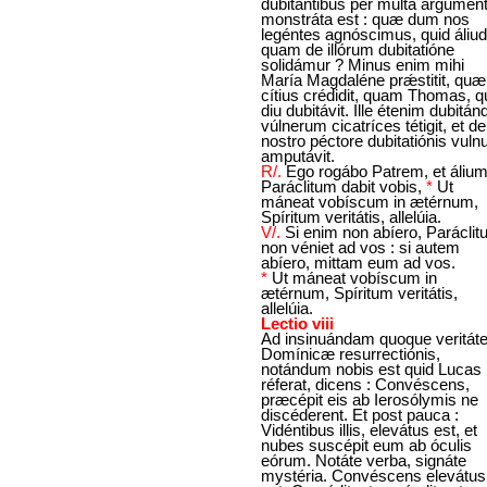
dubitántibus per multa argumén
monstráta est : quæ dum nos
legéntes agnóscimus, quid áliud
quam de illórum dubitatióne
solidámur ? Minus enim mihi
María Magdaléne prǽstitit, quæ
cítius crédidit, quam Thomas, q
diu dubitávit. Ille étenim dubitán
vúlnerum cicatríces tétigit, et de
nostro péctore dubitatiónis vuln
amputávit.
R/.
Ego rogábo Patrem, et áliu
Paráclitum dabit vobis,
*
Ut
máneat vobíscum in ætérnum,
Spíritum veritátis, allelúia.
V/.
Si enim non abíero, Paráclit
non véniet ad vos : si autem
abíero, mittam eum ad vos.
*
Ut máneat vobíscum in
ætérnum, Spíritum veritátis,
allelúia.
Lectio viii
Ad insinuándam quoque veritát
Domínicæ resurrectiónis,
notándum nobis est quid Lucas
réferat, dicens : Convéscens,
præcépit eis ab Ierosólymis ne
discéderent. Et post pauca :
Vidéntibus illis, elevátus est, et
nubes suscépit eum ab óculis
eórum. Notáte verba, signáte
mystéria. Convéscens elevátus