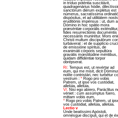
in tríduo poténtia suscitávit,
quadragenárius hódie, dilectíssi
sanctórum diérum explétus est
númerus, sacratíssima ordinati
dispósitus, et ad utilitátem nost
eruditiónis impénsus : ut, dum a
Dómino in hoc spátio mora
præséntiæ corporális exténditur
fides resurrectiónis documéntis
necessáriis munirétur. Mors en
Christi multum discipulórum co
turbáverat : et de supplício cruci
de emissióne spíritus, de
exanimáti córporis sepultúra
gravátis mœstitúdine méntibus,
quidam diffidéntiæ torpor
obrépserat.
R/.
Tempus est, ut revértar ad
eum, qui me misit, dicit Dóminus
nolíte contristári, nec turbétur c
vestrum :
*
Rogo pro vobis
Patrem, ut ipse vos custódiat,
allelúia, allelúia.
V/.
Nisi ego abíero, Paráclitus 
véniet : cum assúmptus fúero,
mittam vobis eum.
*
Rogo pro vobis Patrem, ut ips
vos custódiat, allelúia, allelúia.
Lectio v
Unde beatíssimi Apóstoli,
omnésque discípuli, qui et de éx