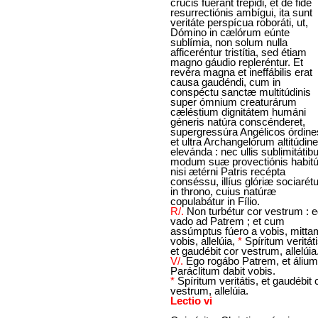
crucis fúerant trépidi, et de fide
resurrectiónis ambígui, ita sunt
veritáte perspícua roboráti, ut,
Dómino in cælórum eúnte
sublímia, non solum nulla
afficeréntur tristítia, sed étiam
magno gáudio repleréntur. Et
revéra magna et ineffábilis erat
causa gaudéndi, cum in
conspéctu sanctæ multitúdinis
super ómnium creaturárum
cæléstium dignitátem humáni
géneris natúra conscénderet,
supergressúra Angélicos órdine
et ultra Archangelórum altitúdin
elevánda : nec ullis sublimitátib
modum suæ provectiónis habitú
nisi ætérni Patris recépta
conséssu, illíus glóriæ sociarétu
in throno, cuius natúræ
copulabátur in Fílio.
R/.
Non turbétur cor vestrum : 
vado ad Patrem ; et cum
assúmptus fúero a vobis, mitta
vobis, allelúia,
*
Spíritum veritáti
et gaudébit cor vestrum, allelúia
V/.
Ego rogábo Patrem, et álium
Paráclitum dabit vobis.
*
Spíritum veritátis, et gaudébit 
vestrum, allelúia.
Lectio vi