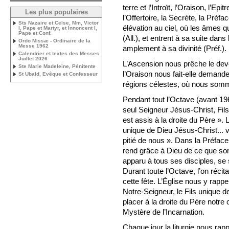
terre et l’Introït, l’Oraison, l’Epitr
Les plus populaires
l’Offertoire, la Secrète, la Pré
Sts Nazaire et Celse, Mm, Victor
élévation au ciel, où les âmes qu
I, Pape et Martyr, et Innoncent I,
Pape et Conf.
(All.), et entrent à sa suite dan
Ordo Missæ - Ordinaire de la
Messe 1962
amplement à sa divinité (Préf.).
Calendrier et textes des Messes
Juillet 2026
L’Ascension nous prêche le dev
Ste Marie Madeleine, Pénitente
l’Oraison nous fait-elle demande
St Ubald, Evêque et Confesseur
régions célestes, où nous somm
Pendant tout l’Octave (avant 1960
seul Seigneur Jésus-Christ, Fils 
est assis à la droite du Père ». 
unique de Dieu Jésus-Christ... v
pitié de nous ». Dans la Préface
rend grâce à Dieu de ce que son 
apparu à tous ses disciples, se 
Durant toute l’Octave, l’on ré
cette fête. L’Église nous y rappel
Notre-Seigneur, le Fils unique de
placer à la droite du Père notre ch
Mystère de l’Incarnation.
Chaque jour la liturgie nous rapp