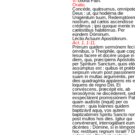
V/.
Glória Patri.
Oratio.
Concéde, quǽsumus, omnípot
Deus : ut, qui hodiérna die
Unigénitum tuum, Redemptóre
nostrum, ad cælos ascendísse
crédimus ; ipsi quoque mente in
cæléstibus habitémus. Per
eúndem Dóminum.
Léctio Actuum Apostólorum.
Act. 1, 1-11.
Primum quidem sermónem feci
ómnibus, o Theóphile, quæ cœp
Iesus facere et docére usque in
diem, qua, præcípiens Apóstolis
per Spíritum Sanctum, quos elég
assúmptus est : quibus et prǽbu
seípsum vivum post passióne
suam in multas arguméntis, per
dies quadragínta appárens eis e
loquens de regno Dei. Et
convéscens, præcépit eis, ab
Ierosólymis ne discéderent, sed
exspectárent promissiónem Patr
quam audístis (inquit) per os
meum : quia Ioánnes quidem
baptizávit aqua, vos autem
baptizabímini Spíritu Sancto no
post multos hos dies. Igitur qui
convénerant, interrogábant eum
dicéntes : Dómine, si in témpor
hoc restítues regnum Israël ? Di