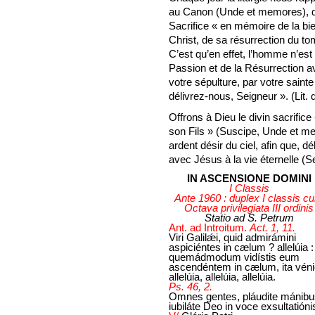
au Canon (Unde et memores), qu’e
Sacrifice « en mémoire de la 
Christ, de sa résurrection du t
C’est qu’en effet, l’homme n’es
Passion et de la Résurrection av
votre sépulture, par votre saint
délivrez-nous, Seigneur ». (Lit. 
Offrons à Dieu le divin sacrific
son Fils » (Suscipe, Unde et m
ardent désir du ciel, afin que, 
avec Jésus à la vie éternelle (Se
IN ASCENSIONE DOMINI
I Classis
Ante 1960 : duplex I classis c
Octava privilegiata III ordinis
Statio ad S. Petrum
Ant. ad Introitum.
Act. 1, 11.
Viri Galilǽi, quid admirámini
aspiciéntes in cælum ? allelúia :
quemádmodum vidístis eum
ascendéntem in cælum, ita véni
allelúia, allelúia, allelúia.
Ps. 46, 2.
Omnes gentes, pláudite mánibu
iubiláte Deo in voce exsultatióni