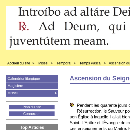
Accueil du site
>
Missel
>
Temporal
>
Temps Pascal
>
Ascension du
Ascension du Seign
Calendrier liturgique
Magistère
Missel
Pendant les quarante jours q
Plan du site
Résurrection, le Sauveur p
Connexion
son Église à laquelle il allait bie
Saint. L’Epître et l’Évangile de 
Top Articles
ces enseignements du Maître. P