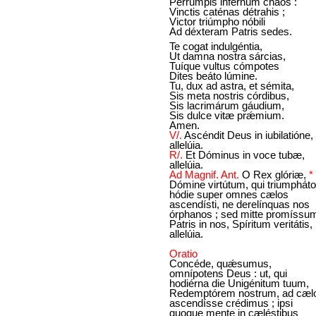
Perrúmpis inférnum chaos :
Vinctis caténas détrahis ;
Victor triúmpho nóbili
Ad déxteram Patris sedes.
Te cogat indulgéntia,
Ut damna nostra sárcias,
Tuíque vultus cómpotes
Dites beáto lúmine.
Tu, dux ad astra, et sémita,
Sis meta nostris córdibus,
Sis lacrimárum gáudium,
Sis dulce vitæ prǽmium.
Amen.
V/.
Ascéndit Deus in iubilatióne,
allelúia.
R/.
Et Dóminus in voce tubæ,
allelúia.
Ad Magnif. Ant.
O Rex glóriæ,
*
Dómine virtútum, qui triumpháto
hódie super omnes cælos
ascendísti, ne derelínquas nos
órphanos ; sed mitte promíssu
Patris in nos, Spíritum veritátis,
allelúia.
Oratio
Concéde, quǽsumus,
omnípotens Deus : ut, qui
hodiérna die Unigénitum tuum,
Redemptórem nostrum, ad cæl
ascendísse crédimus ; ipsi
quoque mente in cæléstibus