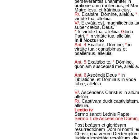
perseverántes unanímiter in
oratióne cum muliéribus, et Mar
Matre Iesu, et frátribus eius.
R/.
Exaltáre, Dómine, allelúia,
*
virtúte tua, allelúia.
V/.
Eleváta est, magnificéntia tu
super cælos, Deus.
*
In virtúte tua, allelúia.
G
lória
Patri.
*
In virtúte tua, allelúia.
In II Nocturno
Ant. 4
Exaltáre, Dómine,
*
in
virtúte tua : cantábimus et
psallémus, allelúia.
Ant. 5
Exaltábo te,
*
Dómine,
quóniam suscepísti me, allelúia.
Ant. 6
Ascéndit Deus
*
in
iubilatióne, et Dóminus in voce
tubæ, allelúia.
V/.
Ascéndens Christus in altum
allelúia.
R/.
Captívam duxit captivitátem
allelúia.
Lectio iv
Sermo sancti Leónis Papæ.
Sermo 1 de Ascensione Domini
Post beátam et gloriósam
resurrectiónem Dómini nostri Ie
Christi, qua verum Dei templum
Iudáica impietáte resolútum, div