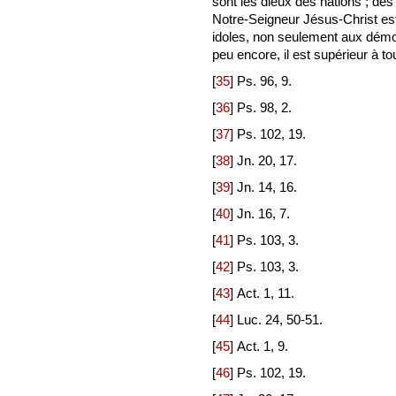
sont les dieux des nations ; de
Notre-Seigneur Jésus-Christ est
idoles, non seulement aux démo
peu encore, il est supérieur à to
[
35
]
Ps. 96, 9.
[
36
]
Ps. 98, 2.
[
37
]
Ps. 102, 19.
[
38
]
Jn. 20, 17.
[
39
]
Jn. 14, 16.
[
40
]
Jn. 16, 7.
[
41
]
Ps. 103, 3.
[
42
]
Ps. 103, 3.
[
43
]
Act. 1, 11.
[
44
]
Luc. 24, 50-51.
[
45
]
Act. 1, 9.
[
46
]
Ps. 102, 19.