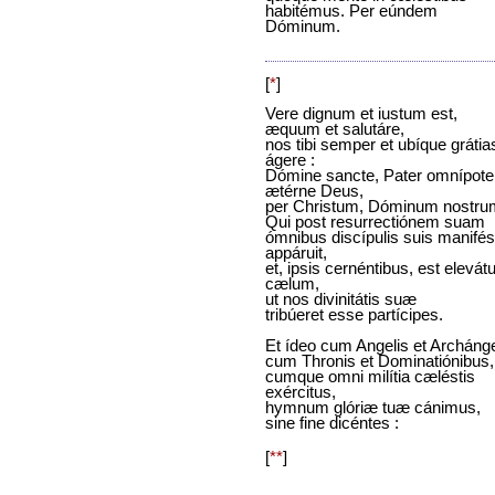
habitémus. Per eúndem
Dóminum.
[
*
]
Vere dignum et iustum est,
æquum et salutáre,
nos tibi semper et ubíque grátia
ágere :
Dómine sancte, Pater omnípote
ætérne Deus,
per Christum, Dóminum nostru
Qui post resurrectiónem suam
ómnibus discípulis suis manifés
appáruit,
et, ipsis cernéntibus, est elevátu
cælum,
ut nos divinitátis suæ
tribúeret esse partícipes.
Et ídeo cum Angelis et Archánge
cum Thronis et Dominatiónibus,
cumque omni milítia cæléstis
exércitus,
hymnum glóriæ tuæ cánimus,
sine fine dicéntes :
[
**
]