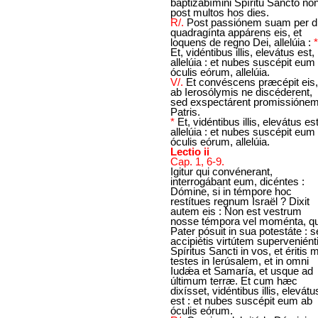
baptizabímini Spíritu Sancto no
post multos hos dies.
R/.
Post passiónem suam per d
quadragínta appárens eis, et
loquens de regno Dei, allelúia :
*
Et, vidéntibus illis, elevátus est,
allelúia : et nubes suscépit eum
óculis eórum, allelúia.
V/.
Et convéscens præcépit eis,
ab Ierosólymis ne discéderent,
sed exspectárent promissióne
Patris.
*
Et, vidéntibus illis, elevátus est
allelúia : et nubes suscépit eum
óculis eórum, allelúia.
Lectio ii
Cap. 1, 6-9.
Igitur qui convénerant,
interrogábant eum, dicéntes :
Dómine, si in témpore hoc
restítues regnum Israël ? Dixit
autem eis : Non est vestrum
nosse témpora vel moménta, 
Pater pósuit in sua potestáte : 
accipiétis virtútem superveniént
Spíritus Sancti in vos, et éritis m
testes in Ierúsalem, et in omni
Iudǽa et Samaría, et usque ad
últimum terræ. Et cum hæc
dixísset, vidéntibus illis, elevátu
est : et nubes suscépit eum ab
óculis eórum.