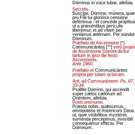
Dóminus in voce tubæ, allelúia.
Secreta.
Súscipe, Dómine, múnera, quæ
pro Fílii tui gloriósa censióne
deférimus : et concéde propítius
ut a præséntibus perículis
liberémur, et ad vitam per
veniámus ætérnam. Per eúnde
Dóminum.
Præfatio de Ascensione
[
*
]
.
Communicántes
[
**
]
vero propr
de Ascensione Domini dicitur
tantum in ipso die festo
Ascensionis.
Ante 1960.
Præfatio et
Communicántes
propria per totam octavam.
Ant. ad Communionem.
Ps. 67,
33-34.
Psállite Dómino, qui ascéndit
super cælos cælórum ad
Oriéntem, allelúia.
Postcommunio.
Præsta nobis, quǽsumus,
omnípotens et miséricors Deus 
ut, quæ visibílibus mystériis
suménda percépimus, invisíbili
consequámur efféctu. Per
Dóminum.