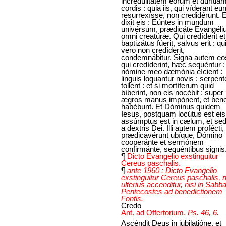
incredulitátem eórum et durítia
cordis : quia iis, qui víderant eu
resurrexísse, non credidérunt. E
dixit eis : Eúntes in mundum
univérsum, prædicáte Evangél
omni creatúræ. Qui credíderit et
baptizátus fúerit, salvus erit : qu
vero non credíderit,
condemnábitur. Signa autem eo
qui credíderint, hæc sequéntur :
nómine meo dæmónia eícient :
linguis loquantur novis : serpen
tollent : et si mortíferum quid
bíberint, non eis nocébit : super
ægros manus impónent, et ben
habébunt. Et Dóminus quidem
Iesus, postquam locútus est eis
assúmptus est in cælum, et sed
a dextris Dei. Illi autem profécti,
prædicavérunt ubíque, Dómino
cooperánte et sermónem
confirmánte, sequéntibus signis
¶
Dicto Evangelio exstinguitur
Cereus paschalis.
¶
ante 1960 : Dicto Evangelio
exstinguitur Cereus paschalis, 
ulterius accenditur, nisi in Sabb
Pentecostes ad benedictionem
Fontis.
Credo
Ant. ad Offertorium.
Ps. 46, 6.
Ascéndit Deus in iubilatióne, et