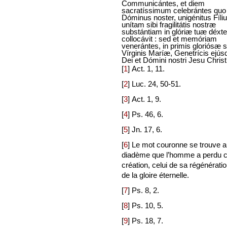
Communicántes, et diem
sacratíssimum celebrántes quo
Dóminus noster, unigénitus Fíliu
unítam sibi fragilitátis nostræ
substántiam in glóriæ tuæ déxte
collocávit : sed et memóriam
venerántes, in primis gloriósæ
Vírginis Maríæ, Genetrícis ejú
Dei et Dómini nostri Jesu Christi 
[
1
]
Act. 1, 11.
[
2
]
Luc. 24, 50-51.
[
3
]
Act. 1, 9.
[
4
]
Ps. 46, 6.
[
5
]
Jn. 17, 6.
[
6
]
Le mot couronne se trouve au p
diadème que l’homme a perdu cha
création, celui de sa régénération
de la gloire éternelle.
[
7
]
Ps. 8, 2.
[
8
]
Ps. 10, 5.
[
9
]
Ps. 18, 7.