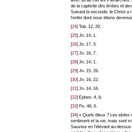
de la captivité des limbes et d
Suivant la seconde, le Christ a 
l’enfer dont nous étions devenus 
[
24
]
Tob. 12, 20.
[
25
]
Jn. 14, 1.
[
26
]
Jn. 17, 9.
[
27
]
Jn. 16, 7.
[
28
]
Jn. 14, 1.
[
29
]
Jn. 15, 26.
[
30
]
Jn. 16, 22.
[
31
]
Jn. 14, 16.
[
32
]
Ephes. 4, 8.
[
33
]
Ps. 46, 6.
[
34
]
« Quels dieux ? Les idoles n
sentiment et la vie, mais sont 
Sauveur en l’élevant au-dessu