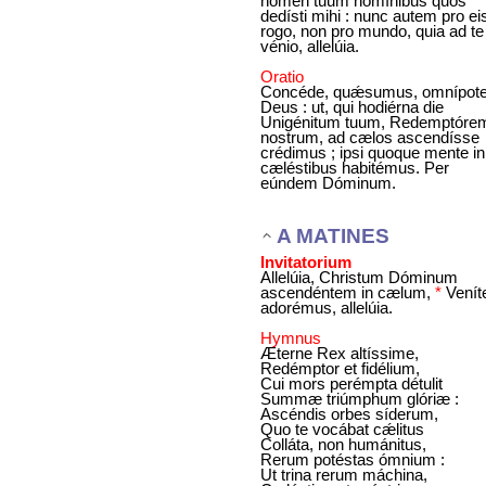
nomen tuum homínibus quos
dedísti mihi : nunc autem pro ei
rogo, non pro mundo, quia ad te
vénio, allelúia.
Oratio
Concéde, quǽsumus, omnípot
Deus : ut, qui hodiérna die
Unigénitum tuum, Redemptóre
nostrum, ad cælos ascendísse
crédimus ; ipsi quoque mente in
cæléstibus habitémus. Per
eúndem Dóminum.
A MATINES
Invitatorium
Allelúia, Christum Dóminum
ascendéntem in cælum,
*
Venít
adorémus, allelúia.
Hymnus
Æterne Rex altíssime,
Redémptor et fidélium,
Cui mors perémpta détulit
Summæ triúmphum glóriæ :
Ascéndis orbes síderum,
Quo te vocábat cǽlitus
Colláta, non humánitus,
Rerum potéstas ómnium :
Ut trina rerum máchina,