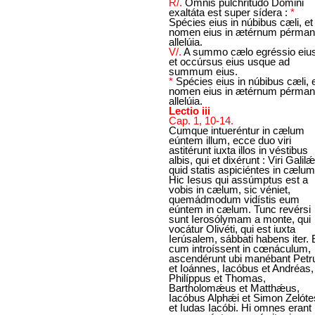
R/.
Omnis pulchritúdo Dómini
exaltáta est super sídera :
*
Spécies eius in núbibus cæli, et
nomen eius in ætérnum pérman
allelúia.
V/.
A summo cælo egréssio eius
et occúrsus eius usque ad
summum eius.
*
Spécies eius in núbibus cæli, 
nomen eius in ætérnum pérman
allelúia.
Lectio iii
Cap. 1, 10-14.
Cumque intueréntur in cælum
eúntem illum, ecce duo viri
astitérunt iuxta illos in véstibus
albis, qui et dixérunt : Viri Galilǽ
quid statis aspiciéntes in cælum
Hic Iesus qui assúmptus est a
vobis in cælum, sic véniet,
quemádmodum vidístis eum
eúntem in cælum. Tunc revérsi
sunt Ierosólymam a monte, qui
vocátur Olivéti, qui est iuxta
Ierúsalem, sábbati habens iter. 
cum introíssent in cœnáculum,
ascendérunt ubi manébant Petr
et Ioánnes, Iacóbus et Andréas,
Philíppus et Thomas,
Bartholomǽus et Matthǽus,
Iacóbus Alphǽi et Simon Zelóte
et Iudas Iacóbi. Hi omnes erant