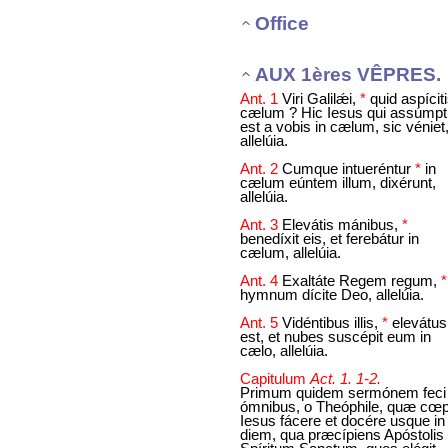
Office
AUX 1ères VÊPRES.
Ant. 1
Viri Galilǽi,
*
quid aspíciti
cælum ? Hic Iesus qui assúmp
est a vobis in cælum, sic véniet
allelúia.
Ant. 2
Cumque intueréntur
*
in
cælum eúntem illum, dixérunt,
allelúia.
Ant. 3
Elevátis mánibus,
*
benedíxit eis, et ferebátur in
cælum, allelúia.
Ant. 4
Exaltáte Regem regum,
hymnum dícite Deo, allelúia.
Ant. 5
Vidéntibus illis,
*
elevátus
est, et nubes suscépit eum in
cælo, allelúia.
Capitulum
Act. 1. 1-2.
Primum quidem sermónem feci
ómnibus, o Theóphile, quæ cœp
Iesus fácere et docére usque in
diem, qua præcípiens Apóstolis