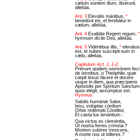
cælum eúntem illum, dixérunt,
allelúia.
Ant. 3
Elevátis mánibus,
*
benedíxit eis, et ferebátur in
cælum, allelúia.
Ant. 4
Exaltáte Regem regum,
hymnum dícite Deo, allelúia.
Ant. 5
Vidéntibus illis,
*
elevátus
est, et nubes suscépit eum in
cælo, allelúia.
Capitulum
Act. 1. 1-2.
Primum quidem sermónem feci
de ómnibus, o Theóphile, quæ
cœpit Iesus fácere et docére
usque in diem, qua præcípiens
Apóstolis per Spíritum Sanctum
quos elégit, assúmptus est.
Hymnus
Salútis humánæ Sator,
Iesu, volúptas córdium
Orbis redémpti Cónditor,
Et casta lux amántium :
Qua victus es cleméntia,
Ut nostra ferres crímina ?
Mortem subíres ínnocens,
A morte nos ut tólleres ?