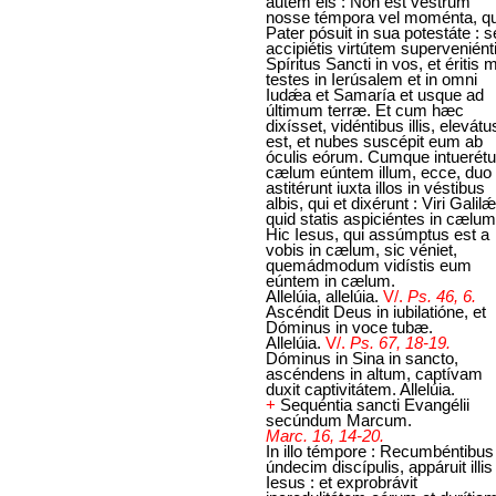
autem eis : Non est vestrum
nosse témpora vel moménta, 
Pater pósuit in sua potestáte : 
accipiétis virtútem superveniént
Spíritus Sancti in vos, et éritis m
testes in Ierúsalem et in omni
Iudǽa et Samaría et usque ad
últimum terræ. Et cum hæc
dixísset, vidéntibus illis, elevátu
est, et nubes suscépit eum ab
óculis eórum. Cumque intuerétur
cælum eúntem illum, ecce, duo v
astitérunt iuxta illos in véstibus
albis, qui et dixérunt : Viri Galilǽ
quid statis aspiciéntes in cælum
Hic Iesus, qui assúmptus est a
vobis in cælum, sic véniet,
quemádmodum vidístis eum
eúntem in cælum.
Allelúia, allelúia.
V/.
Ps. 46, 6.
Ascéndit Deus in iubilatióne, et
Dóminus in voce tubæ.
Allelúia.
V/.
Ps. 67, 18-19.
Dóminus in Sina in sancto,
ascéndens in altum, captívam
duxit captivitátem. Allelúia.
+
Sequéntia sancti Evangélii
secúndum Marcum.
Marc. 16, 14-20.
In illo témpore : Recumbéntibus
úndecim discípulis, appáruit illis
Iesus : et exprobrávit