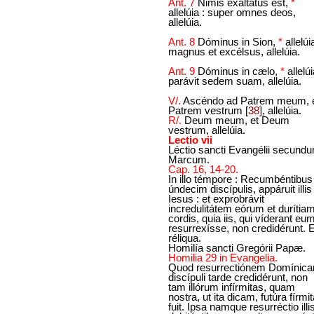
Ant. 7
Nimis exaltátus est,
*
allelúia : super omnes deos,
allelúia.
Ant. 8
Dóminus in Sion,
*
allelúi
magnus et excélsus, allelúia.
Ant. 9
Dóminus in cælo,
*
allelúi
parávit sedem suam, allelúia.
V/.
Ascéndo ad Patrem meum, 
Patrem vestrum
[
38
]
, allelúia.
R/.
Deum meum, et Deum
vestrum, allelúia.
Lectio vii
Léctio sancti Evangélii secund
Marcum.
Cap. 16, 14-20.
In illo témpore : Recumbéntibus
úndecim discípulis, appáruit illis
Iesus : et exprobrávit
incredulitátem eórum et durítia
cordis, quia iis, qui víderant eu
resurrexísse, non credidérunt. E
réliqua.
Homilía sancti Gregórii Papæ.
Homilia 29 in Evangelia.
Quod resurrectiónem Domínic
discípuli tarde credidérunt, non
tam illórum infírmitas, quam
nostra, ut ita dicam, futúra fírmi
fuit. Ipsa namque resurréctio illi