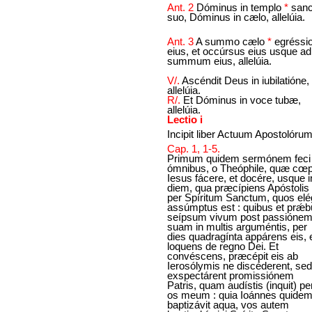
Ant. 2
Dóminus in templo
*
sanc
suo, Dóminus in cælo, allelúia.
Ant. 3
A summo cælo
*
egréssi
eius, et occúrsus eius usque ad
summum eius, allelúia.
V/.
Ascéndit Deus in iubilatióne,
allelúia.
R/.
Et Dóminus in voce tubæ,
allelúia.
Lectio i
Incipit liber Actuum Apostolórum
Cap. 1, 1-5.
Primum quidem sermónem feci
ómnibus, o Theóphile, quæ cœp
Iesus fácere, et docére, usque i
diem, qua præcípiens Apóstolis
per Spíritum Sanctum, quos elég
assúmptus est : quibus et prǽbu
seípsum vivum post passióne
suam in multis arguméntis, per
dies quadragínta appárens eis, 
loquens de regno Dei. Et
convéscens, præcépit eis ab
Ierosólymis ne discéderent, sed
exspectárent promissiónem
Patris, quam audístis (inquit) pe
os meum : quia Ioánnes quide
baptizávit aqua, vos autem