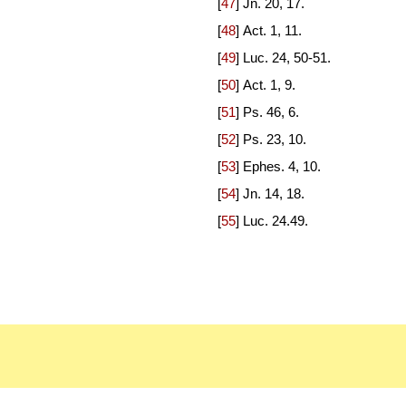
[
47
]
Jn. 20, 17.
[
48
]
Act. 1, 11.
[
49
]
Luc. 24, 50-51.
[
50
]
Act. 1, 9.
[
51
]
Ps. 46, 6.
[
52
]
Ps. 23, 10.
[
53
]
Ephes. 4, 10.
[
54
]
Jn. 14, 18.
[
55
]
Luc. 24.49.