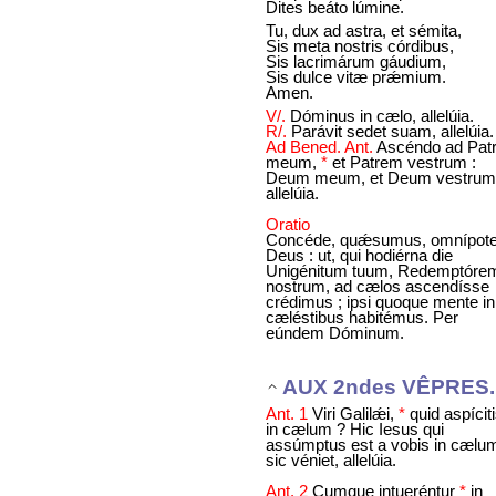
Dites beáto lúmine.
Tu, dux ad astra, et sémita,
Sis meta nostris córdibus,
Sis lacrimárum gáudium,
Sis dulce vitæ prǽmium.
Amen.
V/.
Dóminus in cælo, allelúia.
R/.
Parávit sedet suam, allelúia.
Ad Bened. Ant.
Ascéndo ad Pat
meum,
*
et Patrem vestrum :
Deum meum, et Deum vestrum
allelúia.
Oratio
Concéde, quǽsumus, omnípot
Deus : ut, qui hodiérna die
Unigénitum tuum, Redemptóre
nostrum, ad cælos ascendísse
crédimus ; ipsi quoque mente in
cæléstibus habitémus. Per
eúndem Dóminum.
AUX 2ndes VÊPRES.
Ant. 1
Viri Galilǽi,
*
quid aspícit
in cælum ? Hic Iesus qui
assúmptus est a vobis in cælu
sic véniet, allelúia.
Ant. 2
Cumque intueréntur
*
in