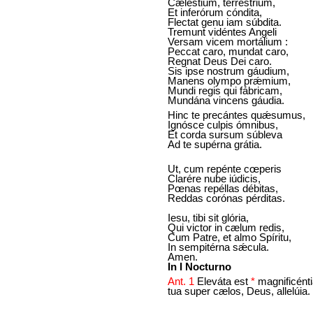
Cæléstium, terréstrium,
Et inferórum cóndita,
Flectat genu iam súbdita.
Tremunt vidéntes Angeli
Versam vicem mortálium :
Peccat caro, mundat caro,
Regnat Deus Dei caro.
Sis ipse nostrum gáudium,
Manens olympo prǽmium,
Mundi regis qui fábricam,
Mundána vincens gáudia.
Hinc te precántes quǽsumus,
Ignósce culpis ómnibus,
Et corda sursum súbleva
Ad te supérna grátia.
Ut, cum repénte cœperis
Clarére nube iúdicis,
Pœnas repéllas débitas,
Reddas corónas pérditas.
Iesu, tibi sit glória,
Qui victor in cælum redis,
Cum Patre, et almo Spíritu,
In sempitérna sǽcula.
Amen.
In I Nocturno
Ant. 1
Eleváta est
*
magnificént
tua super cælos, Deus, allelúia.