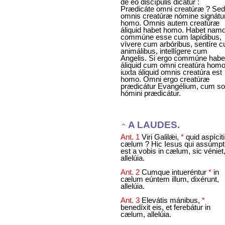
de eo discípulis dicátur :
Prædicáte omni creatúræ ? Sed
omnis creatúræ nómine signátu
homo. Omnis autem creatúræ
áliquid habet homo. Habet nam
commúne esse cum lapídibus,
vívere cum arbóribus, sentíre 
animálibus, intellígere cum
Angelis. Si ergo commúne habe
áliquid cum omni creatúra homo
iuxta áliquid omnis creatúra est
homo. Omni ergo creatúræ
prædicátur Evangélium, cum sol
hómini prædicátur.
A LAUDES.
Ant. 1
Viri Galilǽi,
*
quid aspíciti
cælum ? Hic Iesus qui assúmp
est a vobis in cælum, sic véniet
allelúia.
Ant. 2
Cumque intueréntur
*
in
cælum eúntem illum, dixérunt,
allelúia.
Ant. 3
Elevátis mánibus,
*
benedíxit eis, et ferebátur in
cælum, allelúia.