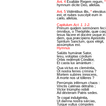
Ant. 4
Exaltáte Regem regum,
hymnum dícite Deo, allelúia.
Ant. 5
Vidéntibus illis,
*
elevátus
est, et nubes suscépit eum in
cælo, allelúia.
Capitulum
Act. 1. 1-2.
Primum quidem sermónem feci
ómnibus, o Theóphile, quæ cœp
Iesus fácere et docére usque in
diem, qua præcípiens Apóstolis
Spíritum Sanctum, quos elégit,
assúmptus est.
Hymnus
Salútis humánæ Sator,
Iesu, volúptas córdium
Orbis redémpti Cónditor,
Et casta lux amántium :
Qua victus es cleméntia,
Ut nostra ferres crímina ?
Mortem subíres ínnocens,
A morte nos ut tólleres ?
Perrúmpis inférnum chaos :
Vinctis caténas détrahis ;
Victor triúmpho nóbili
Ad déxteram Patris sedes.
Te cogat indulgéntia,
Ut damna nostra sárcias,
Tuíque vultus cómpotes