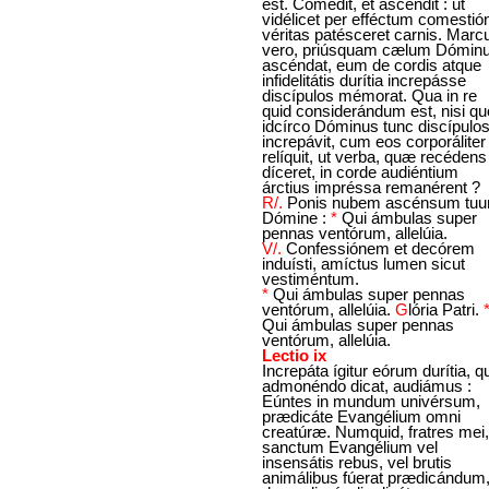
est. Comédit, et ascéndit : ut
vidélicet per efféctum comestión
véritas patésceret carnis. Marc
vero, priúsquam cælum Dómin
ascéndat, eum de cordis atque
infidelitátis durítia increpásse
discípulos mémorat. Qua in re
quid considerándum est, nisi q
idcírco Dóminus tunc discípulo
increpávit, cum eos corporáliter
relíquit, ut verba, quæ recédens
díceret, in corde audiéntium
árctius impréssa remanérent ?
R/.
Ponis nubem ascénsum tuu
Dómine :
*
Qui ámbulas super
pennas ventórum, allelúia.
V/.
Confessiónem et decórem
induísti, amíctus lumen sicut
vestiméntum.
*
Qui ámbulas super pennas
ventórum, allelúia.
G
lória Patri.
Qui ámbulas super pennas
ventórum, allelúia.
Lectio ix
Increpáta ígitur eórum durítia, q
admonéndo dicat, audiámus :
Eúntes in mundum univérsum,
prædicáte Evangélium omni
creatúræ. Numquid, fratres mei,
sanctum Evangélium vel
insensátis rebus, vel brutis
animálibus fúerat prædicándum,