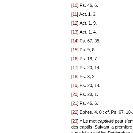
[
10
]
Ps. 46, 6.
[
11
]
Act. 1, 3.
[
12
]
Act. 1, 9.
[
13
]
Act. 1, 4.
[
14
]
Ps. 67, 35.
[
15
]
Ps. 9, 8.
[
16
]
Ps. 18, 7.
[
17
]
Ps. 20, 14.
[
18
]
Ps. 8, 2.
[
19
]
Ps. 20, 14.
[
20
]
Ps. 29, 1.
[
21
]
Ps. 46, 6.
[
22
]
Ephes. 4, 8 ; cf. Ps. 67, 18-
[
23
]
« Le mot
captivité
peut s’ent
des captifs. Suivant la premièr
avec lui au ciel les Patriarches,