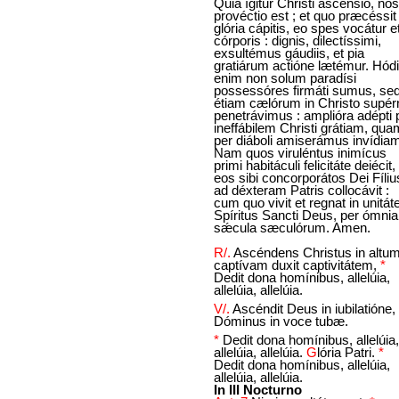
Quia ígitur Christi ascénsio, nos
provéctio est ; et quo præcéssit
glória cápitis, eo spes vocátur e
córporis : dignis, dilectíssimi,
exsultémus gáudiis, et pia
gratiárum actióne lætémur. Hód
enim non solum paradísi
possessóres firmáti sumus, se
étiam cælórum in Christo supér
penetrávimus : amplióra adépti 
ineffábilem Christi grátiam, qua
per diáboli amiserámus invídia
Nam quos viruléntus inimícus
primi habitáculi felicitáte deiécit,
eos sibi concorporátos Dei Fíliu
ad déxteram Patris collocávit :
cum quo vivit et regnat in unitát
Spíritus Sancti Deus, per ómnia
sǽcula sæculórum. Amen.
R/.
Ascéndens Christus in altum
captívam duxit captivitátem,
*
Dedit dona homínibus, allelúia,
allelúia, allelúia.
V/.
Ascéndit Deus in iubilatióne, 
Dóminus in voce tubæ.
*
Dedit dona homínibus, allelúia,
allelúia, allelúia.
G
lória Patri.
*
Dedit dona homínibus, allelúia,
allelúia, allelúia.
In III Nocturno