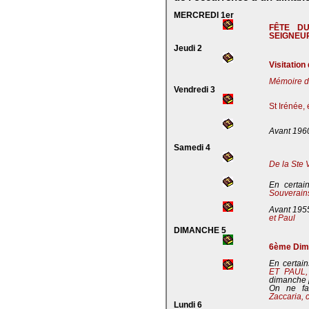
MERCREDI 1er
FÊTE D
SEIGNEU
Jeudi 2
Visitation
Mémoire de
Vendredi 3
St Irénée,
Avant 196
Samedi 4
De la Ste 
En certai
Souverains
Avant 195
et Paul
DIMANCHE 5
6ème Dima
En certain
ET PAUL
dimanche 
On ne fa
Zaccaria, 
Lundi 6