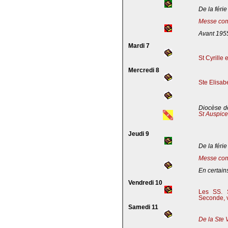
De la férie
Messe com
Avant 195
Mardi 7
St Cyrille
Mercredi 8
Ste Elisab
Diocèse de
St Auspic
Jeudi 9
De la férie
Messe com
En certains
Vendredi 10
Les SS. S
Seconde, v
Samedi 11
De la Ste 