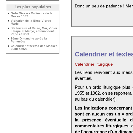
Donc un peu de patience ! Mer
Les plus populaires
Ordo Missæ - Ordinaire de la
Messe 1962
Visitation de la Bhse Vierge
Marie
Sts Nazaire et Celse, Mm, Victor
I, Pape et Martyr, et Innoncent I,
Pape et Conf.
8ème Dimanche après la
Pentecôte
Calendrier et textes des Messes
Juillet 2026
Calendrier et texte
Calendrier liturgique
Les liens renvoient aux mess
éventuel.
Pour un ordo liturgique plus
1955 et 1962, on se reportera
au bas du calendrier).
Les indications concernant 
sont en aucun cas un « ord
la présence éventuelle 
commentaires liturgiques,
de l’occurrence d’un dimanc