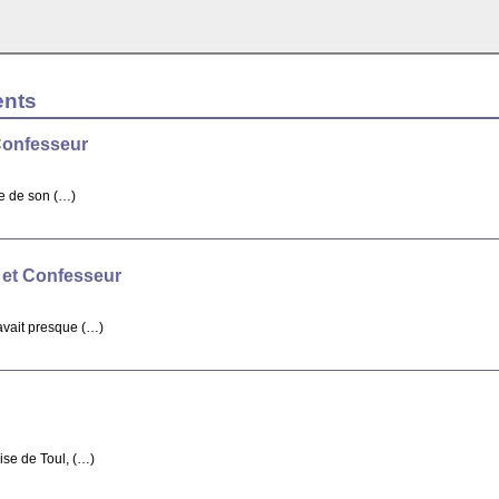
ents
Confesseur
re de son (…)
 et Confesseur
avait presque (…)
ise de Toul, (…)