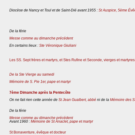
Diocèse de Nancy et Toul et de Saint-Dié avant 1955 :
St Auspice, 5ème Évê
De la férie
Messe comme au dimanche précédent
En certains lieux :
Ste Véronique Giuliani
Les SS. Sept frères et martyrs, et Stes Rufine et Seconde, vierges et martyres
De la Ste Vierge au samedi
Mémoire de S. Pie 1er, pape et martyr
7ème Dimanche après la Pentecôte
On ne fait rien cette année de
St Jean Gualbert, abbé
ni de la
Mémoire des St
De la férie
Messe comme au dimanche précédent
Avant 1960 :
Mémoire de St Anaclet, pape et martyr
St Bonaventure, évêque et docteur