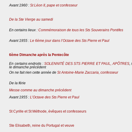
Avant 1960 :
St Léon II, pape et confesseur
De la Ste Vierge au samedi
En certains lieux :
Commémoraison de tous les Sts Souverains Pontifes
Avant 1955 :
Le 6ème jour dans l’Octave des Sts Pierre et Paul
6ème Dimanche après la Pentecôte
En certains endroits :
SOLENNITÉ DES STS PIERRE ET PAUL, APÔTRES
,
le dimanche précédent
On ne fait rien cette année de
St Antoine-Marie Zaccaria, confesseur
De la férie
Messe comme au dimanche précédent
Avant 1955 :
L’Octave des Sts Pierre et Paul
St Cyrille et St Méthode, évêques et confesseurs
Ste Elisabeth, reine du Portugal et veuve