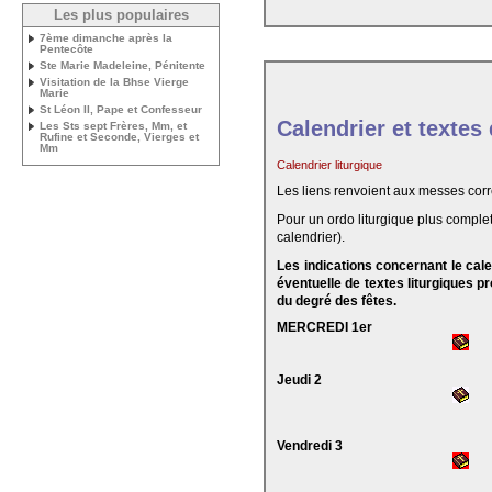
Les plus populaires
7ème dimanche après la
Pentecôte
Ste Marie Madeleine, Pénitente
Visitation de la Bhse Vierge
Marie
St Léon II, Pape et Confesseur
Calendrier et textes
Les Sts sept Frères, Mm, et
Rufine et Seconde, Vierges et
Mm
Calendrier liturgique
Les liens renvoient aux messes cor
Pour un ordo liturgique plus complet
calendrier).
Les indications concernant le cal
éventuelle de textes liturgiques 
du degré des fêtes.
MERCREDI 1er
Jeudi 2
Vendredi 3