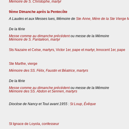
Mémoire de S. Christophe, martyr
9ème Dimanche après la Pentecôte
A Laudes et aux Messes lues, Mémoire de
Ste Anne, Mère de la Ste Vierge 
De la férie
Messe comme au dimanche précédent
ou messe de la Mémoire
Mémoire de S. Pantaléon, martyr
Sts Nazaire et Celse, martyrs, Victor 1er, pape et martyr, Innocent 1er, pape
Ste Marthe, vierge
Mémoire des SS. Félix, Faustin et Béatrice, martyrs
De la férie
Messe comme au dimanche précédent
ou messe de la Mémoire
Mémoire des SS. Abdon et Sennen, martyrs
Diocèse de Nancy et Toul avant 1955 :
St Loup, Évêque
St Ignace de Loyola, confesseur