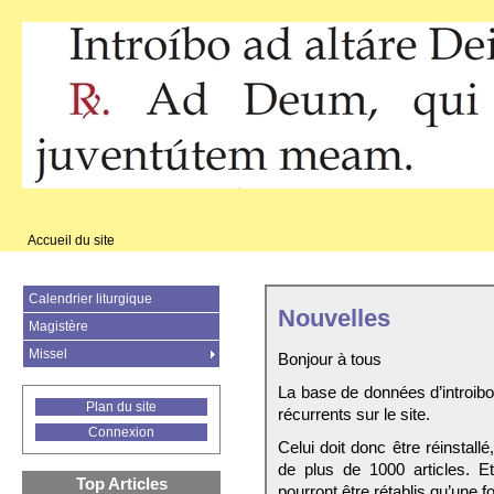
Accueil du site
Calendrier liturgique
Nouvelles
Magistère
Missel
Bonjour à tous
La base de données d’introib
Plan du site
récurrents sur le site.
Connexion
Celui doit donc être réinstall
de plus de 1000 articles. E
Top Articles
pourront être rétablis qu’une fo