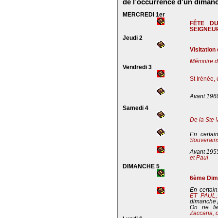
de l’occurrence d’un dimanc
MERCREDI 1er
FÊTE D
SEIGNEU
Jeudi 2
Visitation
Mémoire de
Vendredi 3
St Irénée,
Avant 196
Samedi 4
De la Ste 
En certai
Souverains
Avant 195
et Paul
DIMANCHE 5
6ème Dima
En certain
ET PAUL
dimanche 
On ne fa
Zaccaria, 