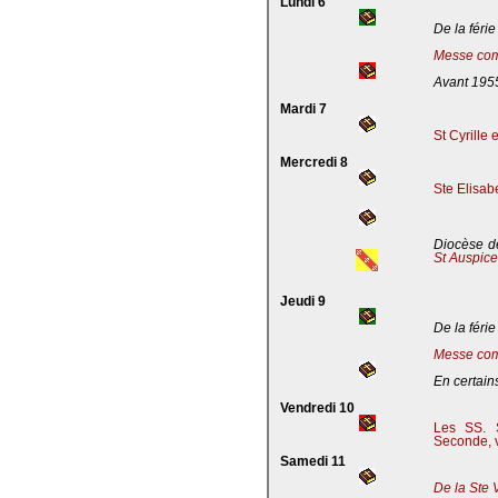
Lundi 6
De la férie
Messe com
Avant 195
Mardi 7
St Cyrille
Mercredi 8
Ste Elisab
Diocèse de
St Auspic
Jeudi 9
De la férie
Messe com
En certains
Vendredi 10
Les SS. S
Seconde, v
Samedi 11
De la Ste 