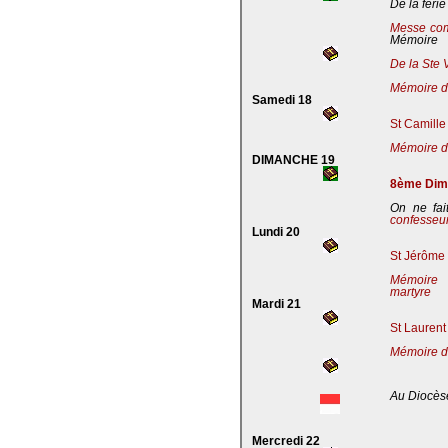
De la férie
Messe co
Mémoire
De la Ste 
Mémoire de
Samedi 18
St Camille
Mémoire de
DIMANCHE 19
8ème Dima
On ne fai
confesseu
Lundi 20
St Jérôme 
Mémoire 
martyre
Mardi 21
St Laurent
Mémoire d
Au Diocès
Mercredi 22