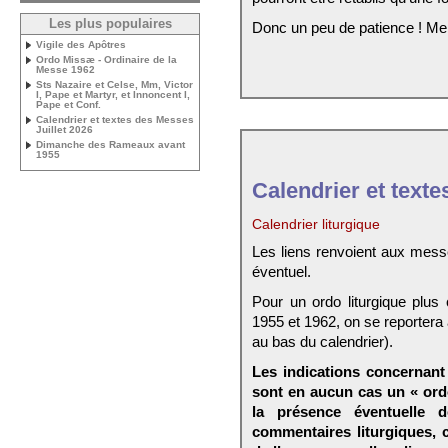
Les plus populaires
Donc un peu de patience ! Me
Vigile des Apôtres
Ordo Missæ - Ordinaire de la
Messe 1962
Sts Nazaire et Celse, Mm, Victor
I, Pape et Martyr, et Innoncent I,
Pape et Conf.
Calendrier et textes des Messes
Juillet 2026
Dimanche des Rameaux avant
1955
Calendrier et texte
Calendrier liturgique
Les liens renvoient aux mess
éventuel.
Pour un ordo liturgique plus
1955 et 1962, on se reportera
au bas du calendrier).
Les indications concernant 
sont en aucun cas un « ord
la présence éventuelle 
commentaires liturgiques,