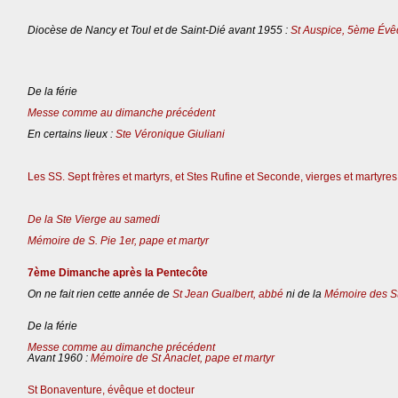
Diocèse de Nancy et Toul et de Saint-Dié avant 1955 :
St Auspice, 5ème Évê
De la férie
Messe comme au dimanche précédent
En certains lieux :
Ste Véronique Giuliani
Les SS. Sept frères et martyrs, et Stes Rufine et Seconde, vierges et martyres
De la Ste Vierge au samedi
Mémoire de S. Pie 1er, pape et martyr
7ème Dimanche après la Pentecôte
On ne fait rien cette année de
St Jean Gualbert, abbé
ni de la
Mémoire des St
De la férie
Messe comme au dimanche précédent
Avant 1960 :
Mémoire de St Anaclet, pape et martyr
St Bonaventure, évêque et docteur