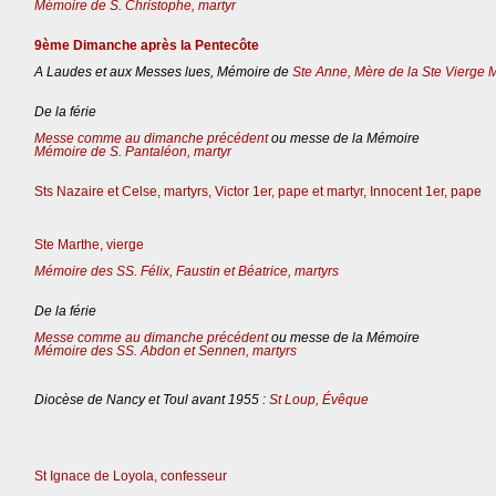
Mémoire de S. Christophe, martyr
9ème Dimanche après la Pentecôte
A Laudes et aux Messes lues, Mémoire de
Ste Anne, Mère de la Ste Vierge 
De la férie
Messe comme au dimanche précédent
ou messe de la Mémoire
Mémoire de S. Pantaléon, martyr
Sts Nazaire et Celse, martyrs, Victor 1er, pape et martyr, Innocent 1er, pape
Ste Marthe, vierge
Mémoire des SS. Félix, Faustin et Béatrice, martyrs
De la férie
Messe comme au dimanche précédent
ou messe de la Mémoire
Mémoire des SS. Abdon et Sennen, martyrs
Diocèse de Nancy et Toul avant 1955 :
St Loup, Évêque
St Ignace de Loyola, confesseur