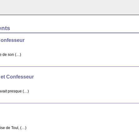
ents
Confesseur
re de son (…)
 et Confesseur
avait presque (…)
ise de Toul, (…)