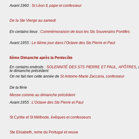
Avant 1960 :
St Léon II, pape et confesseur
De la Ste Vierge au samedi
En certains lieux :
Commémoraison de tous les Sts Souverains Pontifes
Avant 1955 :
Le 6ème jour dans l’Octave des Sts Pierre et Paul
6ème Dimanche après la Pentecôte
En certains endroits :
SOLENNITÉ DES STS PIERRE ET PAUL, APÔTRES
,
le dimanche précédent
On ne fait rien cette année de
St Antoine-Marie Zaccaria, confesseur
De la férie
Messe comme au dimanche précédent
Avant 1955 :
L’Octave des Sts Pierre et Paul
St Cyrille et St Méthode, évêques et confesseurs
Ste Elisabeth, reine du Portugal et veuve