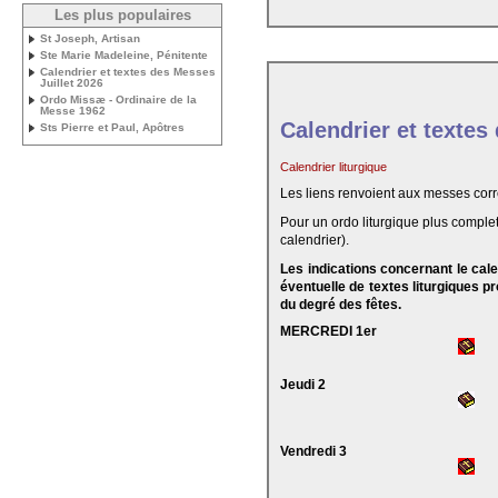
Les plus populaires
St Joseph, Artisan
Ste Marie Madeleine, Pénitente
Calendrier et textes des Messes
Juillet 2026
Ordo Missæ - Ordinaire de la
Messe 1962
Calendrier et textes
Sts Pierre et Paul, Apôtres
Calendrier liturgique
Les liens renvoient aux messes cor
Pour un ordo liturgique plus complet
calendrier).
Les indications concernant le cal
éventuelle de textes liturgiques 
du degré des fêtes.
MERCREDI 1er
Jeudi 2
Vendredi 3