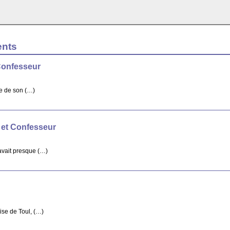
ents
Confesseur
re de son (…)
 et Confesseur
avait presque (…)
ise de Toul, (…)