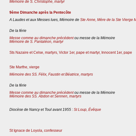
Mémoire de S. Christophe, martyr
9ème Dimanche après la Pentecôte
A Laudes et aux Messes lues, Mémoire de
Ste Anne, Mère de la Ste Vierge 
De la férie
Messe comme au dimanche précédent
ou messe de la Mémoire
Mémoire de S. Pantaléon, martyr
Sts Nazaire et Celse, martyrs, Victor 1er, pape et martyr, Innocent 1er, pape
Ste Marthe, vierge
Mémoire des SS. Félix, Faustin et Béatrice, martyrs
De la férie
Messe comme au dimanche précédent
ou messe de la Mémoire
Mémoire des SS. Abdon et Sennen, martyrs
Diocèse de Nancy et Toul avant 1955 :
St Loup, Évêque
St Ignace de Loyola, confesseur