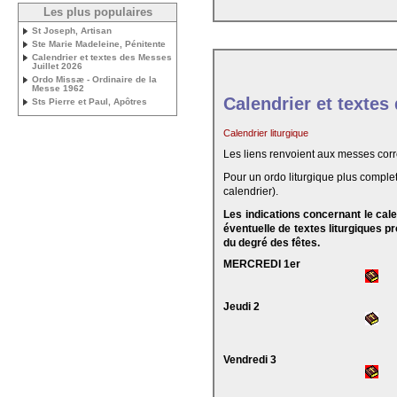
Les plus populaires
St Joseph, Artisan
Ste Marie Madeleine, Pénitente
Calendrier et textes des Messes
Juillet 2026
Ordo Missæ - Ordinaire de la
Messe 1962
Calendrier et textes
Sts Pierre et Paul, Apôtres
Calendrier liturgique
Les liens renvoient aux messes cor
Pour un ordo liturgique plus complet
calendrier).
Les indications concernant le cal
éventuelle de textes liturgiques 
du degré des fêtes.
MERCREDI 1er
Jeudi 2
Vendredi 3