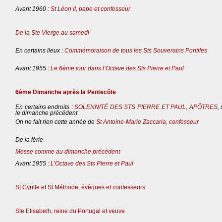
Avant 1960 :
St Léon II, pape et confesseur
De la Ste Vierge au samedi
En certains lieux :
Commémoraison de tous les Sts Souverains Pontifes
Avant 1955 :
Le 6ème jour dans l’Octave des Sts Pierre et Paul
6ème Dimanche après la Pentecôte
En certains endroits :
SOLENNITÉ DES STS PIERRE ET PAUL, APÔTRES
,
le dimanche précédent
On ne fait rien cette année de
St Antoine-Marie Zaccaria, confesseur
De la férie
Messe comme au dimanche précédent
Avant 1955 :
L’Octave des Sts Pierre et Paul
St Cyrille et St Méthode, évêques et confesseurs
Ste Elisabeth, reine du Portugal et veuve