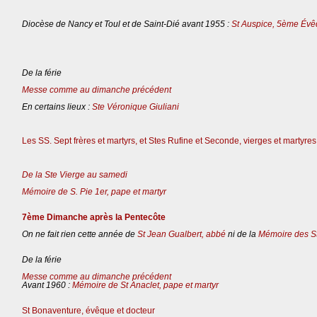
Diocèse de Nancy et Toul et de Saint-Dié avant 1955 :
St Auspice, 5ème Évê
De la férie
Messe comme au dimanche précédent
En certains lieux :
Ste Véronique Giuliani
Les SS. Sept frères et martyrs, et Stes Rufine et Seconde, vierges et martyres
De la Ste Vierge au samedi
Mémoire de S. Pie 1er, pape et martyr
7ème Dimanche après la Pentecôte
On ne fait rien cette année de
St Jean Gualbert, abbé
ni de la
Mémoire des St
De la férie
Messe comme au dimanche précédent
Avant 1960 :
Mémoire de St Anaclet, pape et martyr
St Bonaventure, évêque et docteur