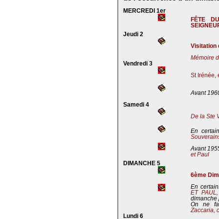
MERCREDI 1er
FÊTE D
SEIGNEU
Jeudi 2
Visitation
Mémoire de
Vendredi 3
St Irénée,
Avant 196
Samedi 4
De la Ste 
En certai
Souverains
Avant 195
et Paul
DIMANCHE 5
6ème Dima
En certain
ET PAUL
dimanche 
On ne fa
Zaccaria, 
Lundi 6