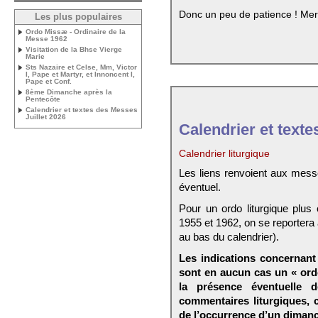
Donc un peu de patience ! Mer
Les plus populaires
Ordo Missæ - Ordinaire de la
Messe 1962
Visitation de la Bhse Vierge
Marie
Sts Nazaire et Celse, Mm, Victor
I, Pape et Martyr, et Innoncent I,
Pape et Conf.
8ème Dimanche après la
Pentecôte
Calendrier et textes des Messes
Juillet 2026
Calendrier et texte
Calendrier liturgique
Les liens renvoient aux mess
éventuel.
Pour un ordo liturgique plus
1955 et 1962, on se reportera
au bas du calendrier).
Les indications concernant 
sont en aucun cas un « ord
la présence éventuelle 
commentaires liturgiques,
de l’occurrence d’un dimanc