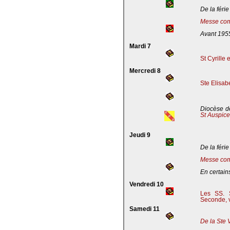
De la férie
Messe com
Avant 195
Mardi 7
St Cyrille
Mercredi 8
Ste Elisab
Diocèse de
St Auspic
Jeudi 9
De la férie
Messe com
En certains
Vendredi 10
Les SS. S
Seconde, v
Samedi 11
De la Ste 