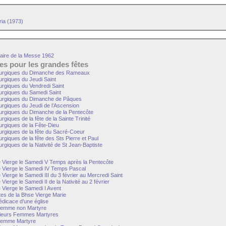
ria (1973)
aire de la Messe 1962
es pour les grandes fêtes
turgiques du Dimanche des Rameaux
rgiques du Jeudi Saint
urgiques du Vendredi Saint
urgiques du Samedi Saint
turgiques du Dimanche de Pâques
urgiques du Jeudi de l’Ascension
urgiques du Dimanche de la Pentecôte
giques de la fête de la Sainte Trinité
urgiques de la Fête-Dieu
urgiques de la fête du Sacré-Coeur
rgiques de la fête des Sts Pierre et Paul
rgiques de la Nativité de St Jean-Baptiste
 Vierge le Samedi V Temps après la Pentecôte
 Vierge le Samedi IV Temps Pascal
Vierge le Samedi III du 3 février au Mercredi Saint
ierge le Samedi II de la Nativité au 2 février
Vierge le Samedi I Avent
s de la Bhse Vierge Marie
icace d’une église
emme non Martyre
ieurs Femmes Martyres
emme Martyre