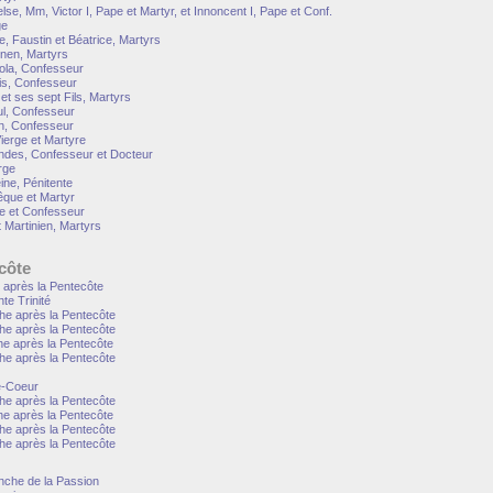
lse, Mm, Victor I, Pape et Martyr, et Innoncent I, Pape et Conf.
ge
e, Faustin et Béatrice, Martyrs
nen, Martyrs
ola, Confesseur
lis, Confesseur
t ses sept Fils, Martyrs
ul, Confesseur
n, Confesseur
ierge et Martyre
indes, Confesseur et Docteur
rge
ine, Pénitente
vêque et Martyr
ue et Confesseur
 Martinien, Martyrs
côte
après la Pentecôte
te Trinité
e après la Pentecôte
e après la Pentecôte
 après la Pentecôte
e après la Pentecôte
é-Coeur
e après la Pentecôte
 après la Pentecôte
e après la Pentecôte
e après la Pentecôte
che de la Passion