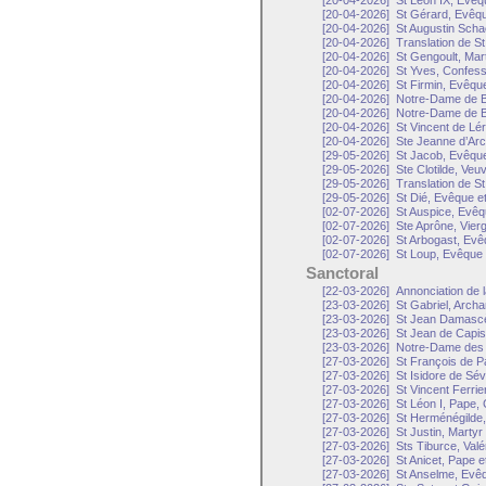
[20-04-2026]
St Léon IX, Evêq
[20-04-2026]
St Gérard, Evêqu
[20-04-2026]
St Augustin Schae
[20-04-2026]
Translation de S
[20-04-2026]
St Gengoult, Mar
[20-04-2026]
St Yves, Confes
[20-04-2026]
St Firmin, Evêqu
[20-04-2026]
Notre-Dame de B
[20-04-2026]
Notre-Dame de 
[20-04-2026]
St Vincent de Lé
[20-04-2026]
Ste Jeanne d’Arc
[29-05-2026]
St Jacob, Evêque
[29-05-2026]
Ste Clotilde, Veu
[29-05-2026]
Translation de S
[29-05-2026]
St Dié, Evêque e
[02-07-2026]
St Auspice, Evêq
[02-07-2026]
Ste Aprône, Vier
[02-07-2026]
St Arbogast, Evê
[02-07-2026]
St Loup, Evêque 
Sanctoral
[22-03-2026]
Annonciation de l
[23-03-2026]
St Gabriel, Arch
[23-03-2026]
St Jean Damascè
[23-03-2026]
St Jean de Capis
[23-03-2026]
Notre-Dame des D
[27-03-2026]
St François de P
[27-03-2026]
St Isidore de Sév
[27-03-2026]
St Vincent Ferrie
[27-03-2026]
St Léon I, Pape,
[27-03-2026]
St Herménégilde,
[27-03-2026]
St Justin, Martyr
[27-03-2026]
Sts Tiburce, Valé
[27-03-2026]
St Anicet, Pape e
[27-03-2026]
St Anselme, Evêq