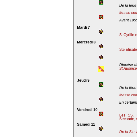
De la férie
Messe com
Avant 195
Mardi 7
St Cyrille
Mercredi 8
Ste Elisab
Diocèse de
St Auspic
Jeudi 9
De la férie
Messe com
En certains
Vendredi 10
Les SS. S
Seconde, v
Samedi 11
De la Ste 