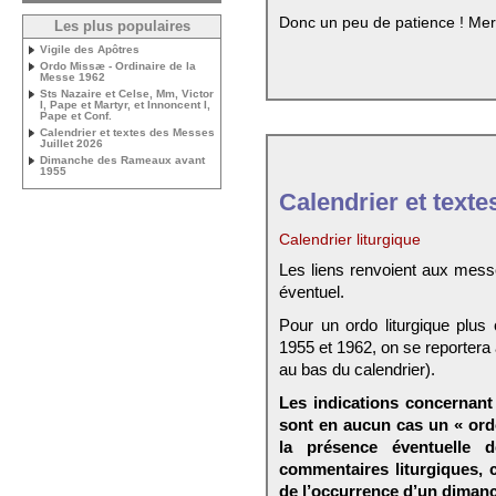
Donc un peu de patience ! Mer
Les plus populaires
Vigile des Apôtres
Ordo Missæ - Ordinaire de la
Messe 1962
Sts Nazaire et Celse, Mm, Victor
I, Pape et Martyr, et Innoncent I,
Pape et Conf.
Calendrier et textes des Messes
Juillet 2026
Dimanche des Rameaux avant
1955
Calendrier et texte
Calendrier liturgique
Les liens renvoient aux mess
éventuel.
Pour un ordo liturgique plus
1955 et 1962, on se reportera
au bas du calendrier).
Les indications concernant 
sont en aucun cas un « ord
la présence éventuelle 
commentaires liturgiques,
de l’occurrence d’un dimanc