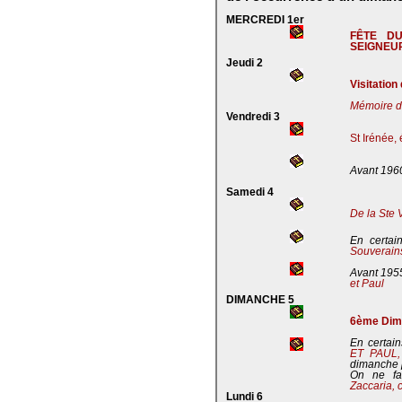
MERCREDI 1er
FÊTE D
SEIGNEU
Jeudi 2
Visitation
Mémoire de
Vendredi 3
St Irénée,
Avant 196
Samedi 4
De la Ste 
En certai
Souverains
Avant 195
et Paul
DIMANCHE 5
6ème Dima
En certain
ET PAUL
dimanche 
On ne fa
Zaccaria, 
Lundi 6