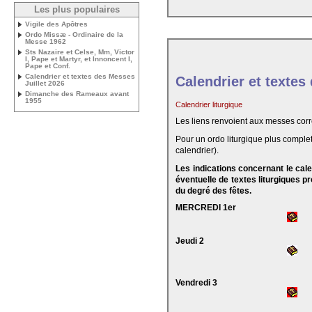
Les plus populaires
Vigile des Apôtres
Ordo Missæ - Ordinaire de la
Messe 1962
Sts Nazaire et Celse, Mm, Victor
I, Pape et Martyr, et Innoncent I,
Pape et Conf.
Calendrier et textes des Messes
Calendrier et textes
Juillet 2026
Dimanche des Rameaux avant
1955
Calendrier liturgique
Les liens renvoient aux messes cor
Pour un ordo liturgique plus complet
calendrier).
Les indications concernant le cal
éventuelle de textes liturgiques 
du degré des fêtes.
MERCREDI 1er
Jeudi 2
Vendredi 3