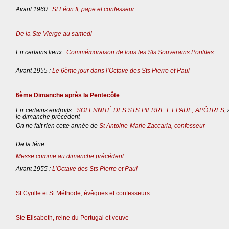
Avant 1960 :
St Léon II, pape et confesseur
De la Ste Vierge au samedi
En certains lieux :
Commémoraison de tous les Sts Souverains Pontifes
Avant 1955 :
Le 6ème jour dans l’Octave des Sts Pierre et Paul
6ème Dimanche après la Pentecôte
En certains endroits :
SOLENNITÉ DES STS PIERRE ET PAUL, APÔTRES
,
le dimanche précédent
On ne fait rien cette année de
St Antoine-Marie Zaccaria, confesseur
De la férie
Messe comme au dimanche précédent
Avant 1955 :
L’Octave des Sts Pierre et Paul
St Cyrille et St Méthode, évêques et confesseurs
Ste Elisabeth, reine du Portugal et veuve