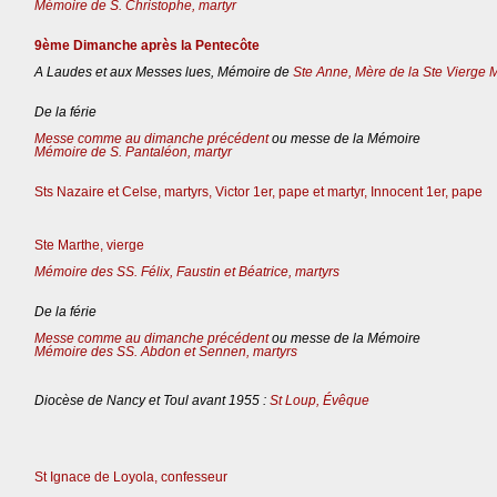
Mémoire de S. Christophe, martyr
9ème Dimanche après la Pentecôte
A Laudes et aux Messes lues, Mémoire de
Ste Anne, Mère de la Ste Vierge 
De la férie
Messe comme au dimanche précédent
ou messe de la Mémoire
Mémoire de S. Pantaléon, martyr
Sts Nazaire et Celse, martyrs, Victor 1er, pape et martyr, Innocent 1er, pape
Ste Marthe, vierge
Mémoire des SS. Félix, Faustin et Béatrice, martyrs
De la férie
Messe comme au dimanche précédent
ou messe de la Mémoire
Mémoire des SS. Abdon et Sennen, martyrs
Diocèse de Nancy et Toul avant 1955 :
St Loup, Évêque
St Ignace de Loyola, confesseur