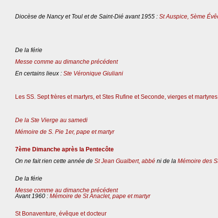
Diocèse de Nancy et Toul et de Saint-Dié avant 1955 :
St Auspice, 5ème Évê
De la férie
Messe comme au dimanche précédent
En certains lieux :
Ste Véronique Giuliani
Les SS. Sept frères et martyrs, et Stes Rufine et Seconde, vierges et martyres
De la Ste Vierge au samedi
Mémoire de S. Pie 1er, pape et martyr
7ème Dimanche après la Pentecôte
On ne fait rien cette année de
St Jean Gualbert, abbé
ni de la
Mémoire des St
De la férie
Messe comme au dimanche précédent
Avant 1960 :
Mémoire de St Anaclet, pape et martyr
St Bonaventure, évêque et docteur