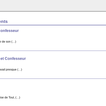
ents
Confesseur
re de son (…)
 et Confesseur
avait presque (…)
ise de Toul, (…)