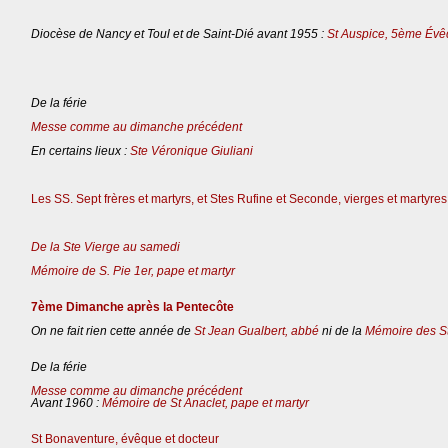
Diocèse de Nancy et Toul et de Saint-Dié avant 1955 :
St Auspice, 5ème Évê
De la férie
Messe comme au dimanche précédent
En certains lieux :
Ste Véronique Giuliani
Les SS. Sept frères et martyrs, et Stes Rufine et Seconde, vierges et martyres
De la Ste Vierge au samedi
Mémoire de S. Pie 1er, pape et martyr
7ème Dimanche après la Pentecôte
On ne fait rien cette année de
St Jean Gualbert, abbé
ni de la
Mémoire des St
De la férie
Messe comme au dimanche précédent
Avant 1960 :
Mémoire de St Anaclet, pape et martyr
St Bonaventure, évêque et docteur