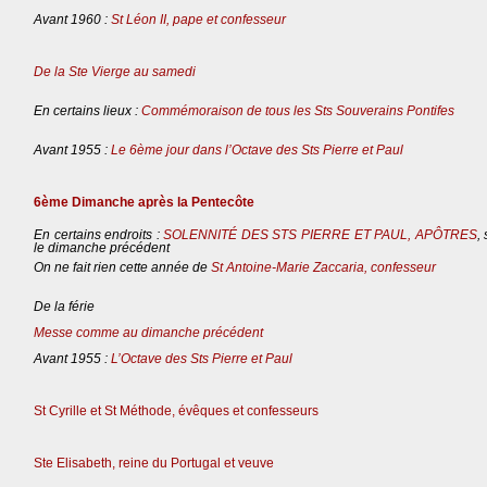
Avant 1960 :
St Léon II, pape et confesseur
De la Ste Vierge au samedi
En certains lieux :
Commémoraison de tous les Sts Souverains Pontifes
Avant 1955 :
Le 6ème jour dans l’Octave des Sts Pierre et Paul
6ème Dimanche après la Pentecôte
En certains endroits :
SOLENNITÉ DES STS PIERRE ET PAUL, APÔTRES
,
le dimanche précédent
On ne fait rien cette année de
St Antoine-Marie Zaccaria, confesseur
De la férie
Messe comme au dimanche précédent
Avant 1955 :
L’Octave des Sts Pierre et Paul
St Cyrille et St Méthode, évêques et confesseurs
Ste Elisabeth, reine du Portugal et veuve