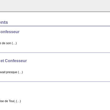
ents
Confesseur
re de son (…)
 et Confesseur
avait presque (…)
ise de Toul, (…)