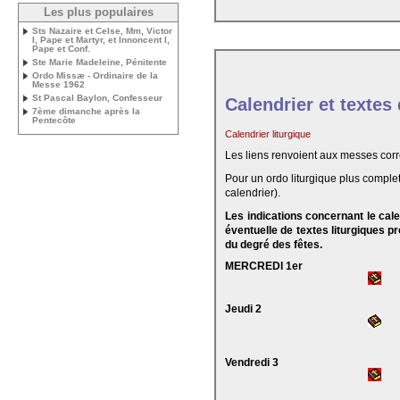
Les plus populaires
Sts Nazaire et Celse, Mm, Victor
I, Pape et Martyr, et Innoncent I,
Pape et Conf.
Ste Marie Madeleine, Pénitente
Ordo Missæ - Ordinaire de la
Messe 1962
St Pascal Baylon, Confesseur
Calendrier et textes
7ème dimanche après la
Pentecôte
Calendrier liturgique
Les liens renvoient aux messes cor
Pour un ordo liturgique plus complet
calendrier).
Les indications concernant le cal
éventuelle de textes liturgiques 
du degré des fêtes.
MERCREDI 1er
Jeudi 2
Vendredi 3